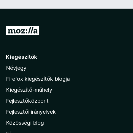
e
z
ő
)
U
g
r
á
Kiegészítők
s
Névjegy
a
M
Firefox kiegészítők blogja
o
Kiegészítő-műhely
z
Fejlesztőközpont
i
l
Fejlesztői irányelvek
l
Közösségi blog
a