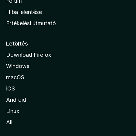
h
Fórum
o
Hiba jelentése
n
Értékelési útmutató
l
a
p
Letöltés
j
Download Firefox
á
Windows
r
a
macOS
iOS
Android
Linux
All