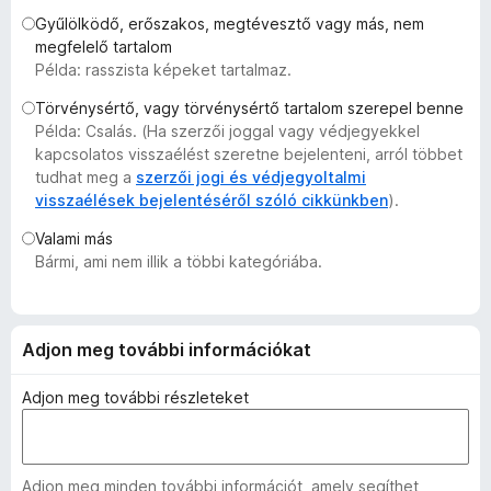
e
Gyűlölködő, erőszakos, megtévesztő vagy más, nem
g
megfelelő tartalom
Példa: rasszista képeket tartalmaz.
é
s
Törvénysértő, vagy törvénysértő tartalom szerepel benne
z
Példa: Csalás. (Ha szerzői joggal vagy védjegyekkel
í
kapcsolatos visszaélést szeretne bejelenteni, arról többet
t
tudhat meg a
szerzői jogi és védjegyoltalmi
visszaélések bejelentéséről szóló cikkünkben
).
ő
k
Valami más
Bármi, ami nem illik a többi kategóriába.
Adjon meg további információkat
Adjon meg további részleteket
Adjon meg minden további információt, amely segíthet