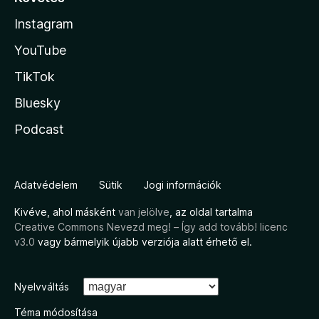
Instagram
YouTube
TikTok
Bluesky
Podcast
Adatvédelem
Sütik
Jogi információk
Kivéve, ahol másként
van jelölve
, az oldal tartalma
Creative Commons Nevezd meg! – Így add tovább! licenc
v3.0
vagy bármelyik újabb verziója alatt érhető el.
Nyelvváltás
Téma módosítása