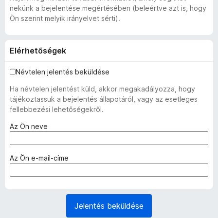
nekünk a bejelentése megértésében (beleértve azt is, hogy
Ön szerint melyik irányelvet sérti).
Elérhetőségek
Névtelen jelentés beküldése
Ha névtelen jelentést küld, akkor megakadályozza, hogy
tájékoztassuk a bejelentés állapotáról, vagy az esetleges
fellebbezési lehetőségekről.
(
Az Ön neve
k
ö
t
(
Az Ön e-mail-címe
e
k
l
ö
e
t
z
e
Jelentés beküldése
ő
l
)