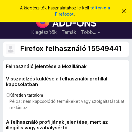
K
Bejelentkezés
A kiegészítők használatához le kell
töltenie a
É
e
Firefoxot
.
r
F
r
t
i
e
e
s
r
Kiegészítők
Témák
Több…
s
í
e
t
é
é
f
Firefox felhasználó 15549441
s
s
o
e
l
x
v
Felhasználó jelentése a Mozillának
b
e
t
ö
é
Visszajelzés küldése a felhasználói profillal
n
s
kapcsolatban
e
g
é
Kéretlen tartalom
Példa: nem kapcsolódó termékeket vagy szolgáltatásokat
s
reklámoz.
z
ő
A felhasználó profiljának jelentése, mert az
k
illegális vagy szabálysértő
i