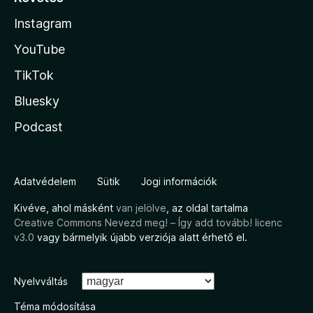
Instagram
YouTube
TikTok
Bluesky
Podcast
Adatvédelem
Sütik
Jogi információk
Kivéve, ahol másként
van jelölve
, az oldal tartalma
Creative Commons Nevezd meg! – Így add tovább! licenc
v3.0
vagy bármelyik újabb verziója alatt érhető el.
Nyelvváltás
Téma módosítása