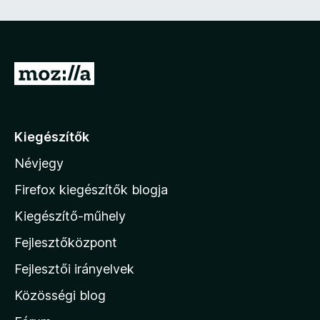
e
z
ő
)
U
g
r
á
Kiegészítők
s
Névjegy
a
M
Firefox kiegészítők blogja
o
Kiegészítő-műhely
z
Fejlesztőközpont
i
l
Fejlesztői irányelvek
l
Közösségi blog
a