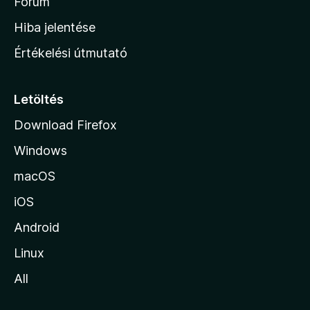
h
Fórum
o
Hiba jelentése
n
Értékelési útmutató
l
a
p
Letöltés
j
Download Firefox
á
Windows
r
a
macOS
iOS
Android
Linux
All