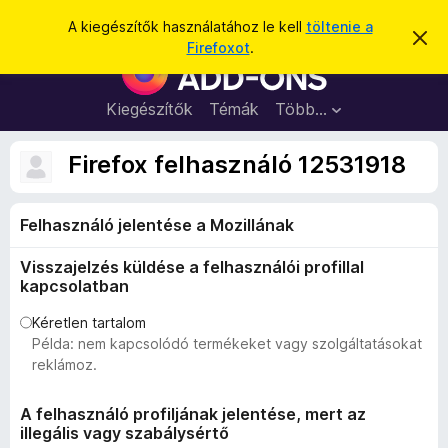
K
Bejelentkezés
A kiegészítők használatához le kell
töltenie a
É
e
Firefoxot
.
r
F
r
t
i
e
e
s
r
Kiegészítők
Témák
Több…
s
í
e
t
é
é
f
Firefox felhasználó 12531918
s
s
o
e
l
x
v
Felhasználó jelentése a Mozillának
b
e
t
ö
é
Visszajelzés küldése a felhasználói profillal
n
s
kapcsolatban
e
g
é
Kéretlen tartalom
Példa: nem kapcsolódó termékeket vagy szolgáltatásokat
s
reklámoz.
z
ő
A felhasználó profiljának jelentése, mert az
k
illegális vagy szabálysértő
i