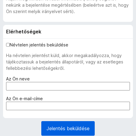
nekünk a bejelentése megértésében (beleértve azt is, hogy
Ön szerint melyik irányelvet sérti).
Elérhetőségek
Névtelen jelentés beküldése
Ha névtelen jelentést küld, akkor megakadályozza, hogy
tájékoztassuk a bejelentés állapotáról, vagy az esetleges
fellebbezési lehetőségekről.
(
Az Ön neve
k
ö
t
(
Az Ön e-mail-címe
e
k
l
ö
e
t
z
e
Jelentés beküldése
ő
l
)