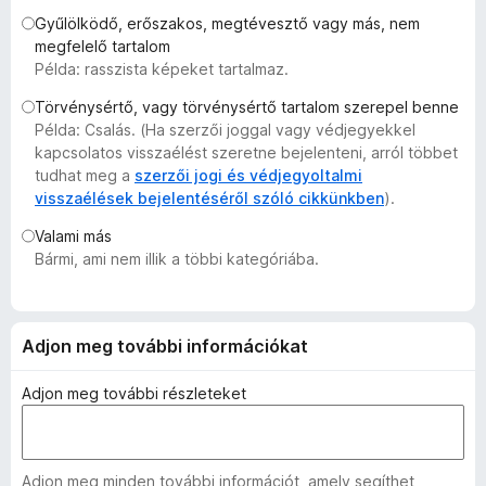
e
Gyűlölködő, erőszakos, megtévesztő vagy más, nem
g
megfelelő tartalom
Példa: rasszista képeket tartalmaz.
é
s
Törvénysértő, vagy törvénysértő tartalom szerepel benne
z
Példa: Csalás. (Ha szerzői joggal vagy védjegyekkel
í
kapcsolatos visszaélést szeretne bejelenteni, arról többet
t
tudhat meg a
szerzői jogi és védjegyoltalmi
visszaélések bejelentéséről szóló cikkünkben
).
ő
k
Valami más
Bármi, ami nem illik a többi kategóriába.
Adjon meg további információkat
Adjon meg további részleteket
Adjon meg minden további információt, amely segíthet