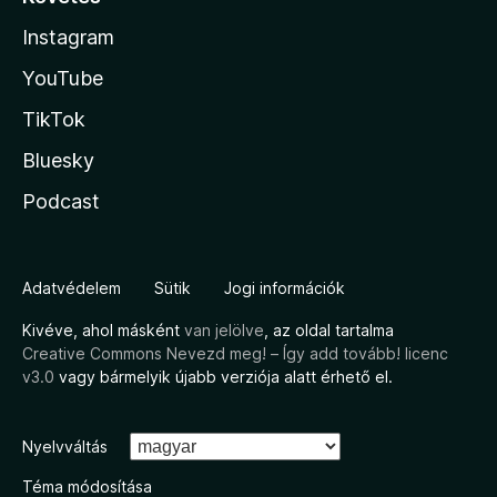
Instagram
YouTube
TikTok
Bluesky
Podcast
Adatvédelem
Sütik
Jogi információk
Kivéve, ahol másként
van jelölve
, az oldal tartalma
Creative Commons Nevezd meg! – Így add tovább! licenc
v3.0
vagy bármelyik újabb verziója alatt érhető el.
Nyelvváltás
Téma módosítása