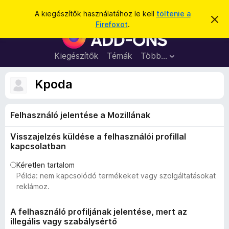
K
Bejelentkezés
A kiegészítők használatához le kell
töltenie a
É
e
Firefoxot
.
r
F
r
t
i
e
e
s
r
Kiegészítők
Témák
Több…
s
í
e
t
é
é
f
Kpoda
s
s
o
e
l
x
v
Felhasználó jelentése a Mozillának
b
e
t
ö
é
Visszajelzés küldése a felhasználói profillal
n
s
kapcsolatban
e
g
é
Kéretlen tartalom
Példa: nem kapcsolódó termékeket vagy szolgáltatásokat
s
reklámoz.
z
ő
A felhasználó profiljának jelentése, mert az
k
illegális vagy szabálysértő
i