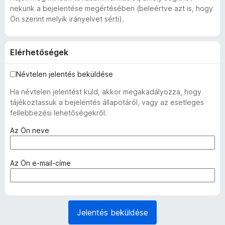
nekünk a bejelentése megértésében (beleértve azt is, hogy
Ön szerint melyik irányelvet sérti).
Elérhetőségek
Névtelen jelentés beküldése
Ha névtelen jelentést küld, akkor megakadályozza, hogy
tájékoztassuk a bejelentés állapotáról, vagy az esetleges
fellebbezési lehetőségekről.
(
Az Ön neve
k
ö
t
(
Az Ön e-mail-címe
e
k
l
ö
e
t
z
e
Jelentés beküldése
ő
l
)