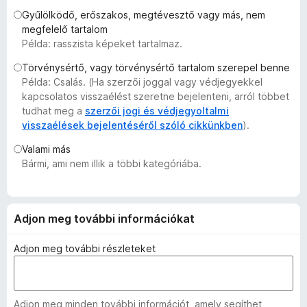
e
Gyűlölködő, erőszakos, megtévesztő vagy más, nem
g
megfelelő tartalom
Példa: rasszista képeket tartalmaz.
é
s
Törvénysértő, vagy törvénysértő tartalom szerepel benne
z
Példa: Csalás. (Ha szerzői joggal vagy védjegyekkel
í
kapcsolatos visszaélést szeretne bejelenteni, arról többet
t
tudhat meg a
szerzői jogi és védjegyoltalmi
visszaélések bejelentéséről szóló cikkünkben
).
ő
k
Valami más
Bármi, ami nem illik a többi kategóriába.
Adjon meg további információkat
Adjon meg további részleteket
Adjon meg minden további információt, amely segíthet