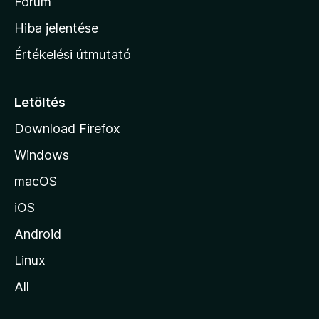
h
Fórum
o
Hiba jelentése
n
Értékelési útmutató
l
a
p
Letöltés
j
Download Firefox
á
Windows
r
a
macOS
iOS
Android
Linux
All