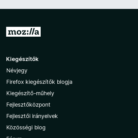
e
z
ő
)
U
g
r
á
Kiegészítők
s
Névjegy
a
M
Firefox kiegészítők blogja
o
Kiegészítő-műhely
z
Fejlesztőközpont
i
l
Fejlesztői irányelvek
l
Közösségi blog
a