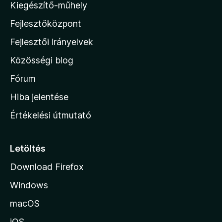
Kiegészítő-műhely
2
z
/
Fejlesztőközpont
i
5
l
Fejlesztői irányelvek
l
Közösségi blog
a
h
Fórum
o
Hiba jelentése
n
Értékelési útmutató
l
a
p
Letöltés
j
Download Firefox
á
Windows
r
a
macOS
iOS