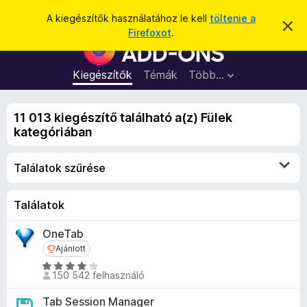
K
Bejelentkezés
A kiegészítők használatához le kell
töltenie a
É
e
Firefoxot
.
r
F
r
t
i
e
e
s
r
Kiegészítők
Témák
Több…
s
í
e
t
é
é
f
s
s
11 013 kiegészítő található a(z) Fülek
o
e
kategóriában
l
x
v
b
e
Találatok szűrése
t
ö
é
n
s
e
g
Találatok
é
OneTab
s
Ajánlott
Ajánlott
z
C
ő
150 542 felhasználó
s
k
i
Tab Session Manager
i