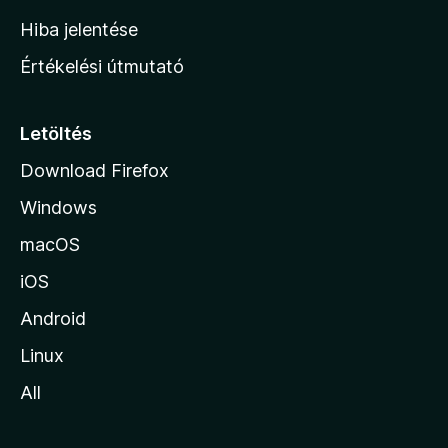
o
Hiba jelentése
n
Értékelési útmutató
l
a
p
Letöltés
j
Download Firefox
á
Windows
r
a
macOS
iOS
Android
Linux
All