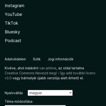
Instagram
YouTube
TikTok
Bluesky
Podcast
Adatvédelem
Sütik
Jogi információk
Kivéve, ahol másként
van jelölve
, az oldal tartalma
Creative Commons Nevezd meg! – Így add tovább! licenc
v3.0
vagy bármelyik újabb verziója alatt érhető el.
Nyelvváltás
Téma módosítása