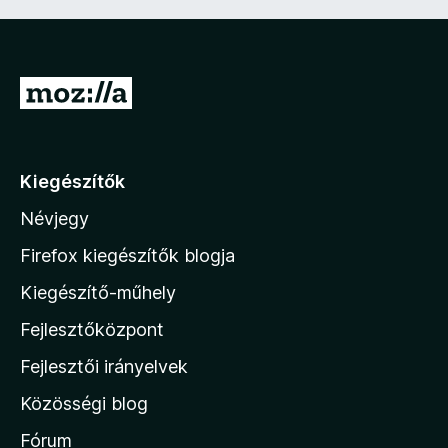
U
g
r
á
Kiegészítők
s
Névjegy
a
M
Firefox kiegészítők blogja
o
Kiegészítő-műhely
z
Fejlesztőközpont
i
l
Fejlesztői irányelvek
l
Közösségi blog
a
h
Fórum