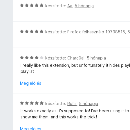
é
s
l
C
készítette:
Aa
,
5 hónapja
k
é
a
s
e
r
g
i
l
t
o
l
é
é
s
l
s
C
készítette:
Firefox felhasználó 19798515
,
5
k
é
a
:
s
e
r
g
5
i
l
t
o
/
l
é
é
s
5
l
s
C
készítette:
Charc0al
,
5 hónapja
k
é
a
:
s
e
I really like this extension, but unfortunately it hides p
r
g
5
i
l
playlist
t
o
/
l
é
é
s
5
l
s
Megjelölés
k
é
a
:
e
r
g
5
l
t
o
/
é
C
készítette:
Rufis
,
5 hónapja
é
s
5
s
s
k
It works exactly as it's supposed to! I've been using it t
é
:
i
e
show me them, and this works the trick!
r
5
l
l
t
/
l
Megjelölés
é