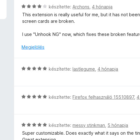
r
l
C
készítette:
Archons
,
4 hónapja
t
a
s
é
This extension is really useful for me, but it has not be
g
i
k
screen cards are broken.
o
l
e
s
l
l
I use "Unhook NG" now, which fixes these broken featur
é
a
é
r
g
Megjelölés
s
t
o
:
é
s
5
k
é
/
C
készítette:
lastlegume
,
4 hónapja
e
r
5
s
l
t
i
é
é
l
s
k
l
:
C
készítette:
Firefox felhasználó 15510897
,
4
e
a
5
s
l
g
/
i
é
o
5
l
s
s
l
:
C
készítette:
messy stinkman
,
5 hónapja
é
a
4
s
Super customizable. Does exactly what it says on the tin
r
g
/
i
Great extension