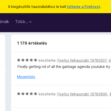
A kiegészítők használatához le kell
töltenie a Firefoxot
.
émák
Több…
1 179 értékelés
C
készítette:
Firefox felhasználó 19780307
,
4
s
Finally getting rid of all the garbage agenda youtube try
i
l
Megjelölés
l
a
g
C
készítette:
Firefox felhasználó 19785890
,
o
s
s
i
é
l