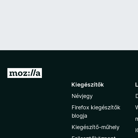
U
g
Kiegészítők
r
Névjegy
á
s
Firefox kiegészítők
a
blogja
M
Kiegészítő-műhely
o