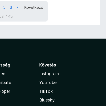
5
6
7
Következő
ldal / 48
össég
Követés
ect
Instagram
ribute
YouTube
loper
TikTok
Bluesky