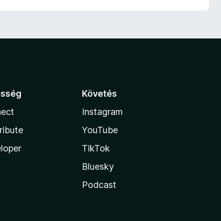
össég
Követés
ect
Instagram
ribute
YouTube
loper
TikTok
Bluesky
Podcast