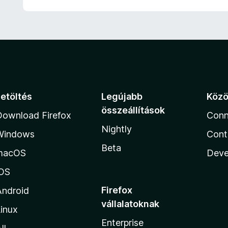
Letöltés
Legújabb
Köz
összeállítások
Download Firefox
Conn
Nightly
Windows
Cont
Beta
macOS
Deve
iOS
Firefox
Android
vállalatoknak
inux
Enterprise