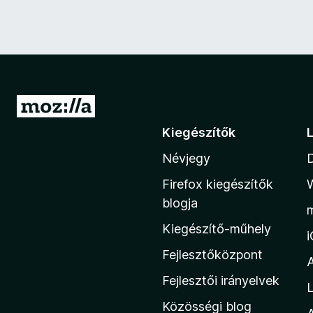
U
g
Kiegészítők
r
Névjegy
á
s
Firefox kiegészítők
a
blogja
M
Kiegészítő-műhely
o
z
Fejlesztőközpont
i
Fejlesztői irányelvek
L
l
Közösségi blog
l