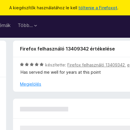
A kiegészítők használatához le kell
töltenie a Firefoxot
.
émák
Több…
Firefox felhasználó 13409342 értékelése
C
készítette:
Firefox felhasználó 13409342
,
e
s
Has served me well for years at this point
i
l
Megjelölés
l
a
g
o
s
é
r