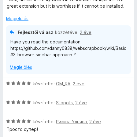
l
o
great extension but it is worthless if it cannot be installed.
é
s
s
é
Megjelölés
:
r
5
t
Fejlesztői válasz
közzétéve:
2 éve
/
é
Have you read the documentation:
5
k
https://github.com/danny0838/webscrapbook/wiki/Basic
e
#3-browser-sidebar-approach ?
l
é
Megjelölés
s
:
1
C
készítette:
OM_RA
,
2 éve
/
s
5
i
C
l
készítette:
Silopolis
,
2 éve
s
l
i
a
C
l
készítette:
Ризина Ульяна
,
2 éve
g
s
l
o
Просто супер!
i
a
s