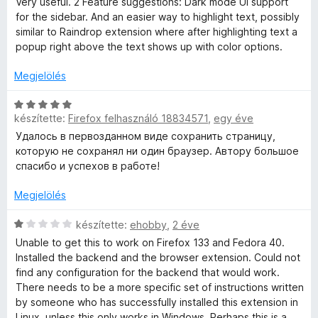
Very useful. 2 Feature suggestions: Dark mode UI support
5
k
é
i
a
s
for the sidebar. And an easier way to highlight text, possibly
e
s
l
g
é
similar to Raindrop extension where after highlighting text a
l
:
l
o
r
popup right above the text shows up with color options.
é
5
a
s
t
s
/
g
é
é
Megjelölés
:
5
o
r
k
5
s
t
e
C
/
é
é
készítette:
Firefox felhasználó 18834571
,
egy éve
l
s
5
r
k
é
i
Удалось в первозданном виде сохранить страницу,
t
e
s
l
которую не сохранял ни один браузер. Автору большое
é
l
:
l
спасибо и успехов в работе!
k
é
5
a
e
s
/
g
Megjelölés
l
:
5
o
é
5
s
C
készítette:
ehobby
,
2 éve
s
/
é
s
Unable to get this to work on Firefox 133 and Fedora 40.
:
5
r
i
Installed the backend and the browser extension. Could not
5
t
l
find any configuration for the backend that would work.
/
é
l
There needs to be a more specific set of instructions written
5
k
a
by someone who has successfully installed this extension in
e
g
Linux, unless this only works in Windows. Perhaps this is a