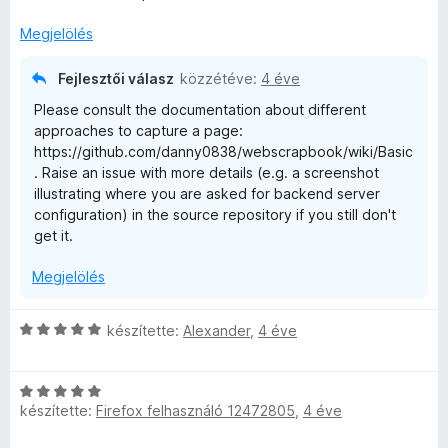
e
s
/
a
s
l
:
5
g
é
Megjelölés
é
4
o
r
s
/
s
t
Fejlesztői válasz
közzétéve:
4 éve
:
5
é
é
Please consult the documentation about different
5
r
k
approaches to capture a page:
/
t
e
https://github.com/danny0838/webscrapbook/wiki/Basic
5
é
l
. Raise an issue with more details (e.g. a screenshot
k
é
illustrating where you are asked for backend server
e
s
configuration) in the source repository if you still don't
l
:
get it.
é
5
s
/
Megjelölés
:
5
1
/
C
készítette:
Alexander
,
4 éve
5
s
i
C
l
készítette:
Firefox felhasználó 12472805
,
4 éve
s
l
i
a