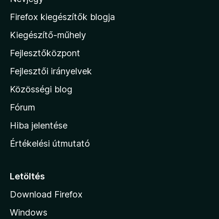
a
5
M
Firefox kiegészítők blogja
o
Kiegészítő-műhely
z
Fejlesztőközpont
i
l
Fejlesztői irányelvek
l
Közösségi blog
a
h
Fórum
o
Hiba jelentése
n
Értékelési útmutató
l
a
p
Letöltés
j
Download Firefox
á
Windows
r