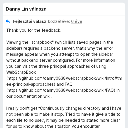
a
r
e
Danny Lin válasza
t
g
p
é
é
k
Fejlesztői válasz
közzétéve:
6 éve
s
B
e
Thank you for the feedback.
z
l
é
í
o
Viewing the "scrapbook" (which lists saved pages in the
s
t
sidebar) requires a backend server, that's why the error
:
ő
message appear when you attempt to open the sidebar
o
4
k
without backend server configured. For more information
/
you can visit the three principal approaches of using
k
5
WebScrapBook
(https://github.com/danny0838/webscrapbook/wiki/Intro#thr
é
ee-principal-approaches) and FAQ
(https://github.com/danny0838/webscrapbook/wiki/FAQ) in
r
our documentation wiki.
I really don't get “Continuously changes directory and I have
t
not been able to make it stop. Tried to have it give a title to
each file to no use.”, it may be needed to stated more clear
é
for us to know about the situation you encounter.