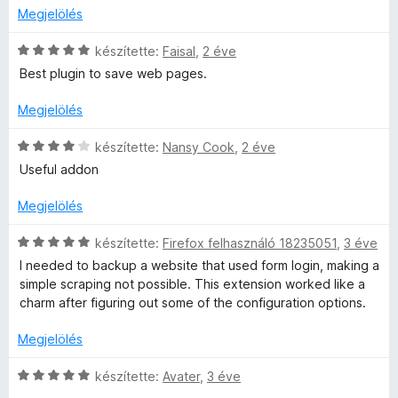
l
g
é
Megjelölés
l
o
r
a
s
t
C
készítette:
Faisal
,
2 éve
g
é
é
s
Best plugin to save web pages.
o
r
k
i
s
t
e
l
Megjelölés
é
é
l
l
r
k
é
a
C
készítette:
Nansy Cook
,
2 éve
t
e
s
g
s
Useful addon
é
l
:
o
i
k
é
5
s
l
Megjelölés
e
s
/
é
l
l
:
5
r
a
C
készítette:
Firefox felhasználó 18235051
,
3 éve
é
5
t
g
s
I needed to backup a website that used form login, making a
s
/
é
o
i
simple scraping not possible. This extension worked like a
:
5
k
s
l
charm after figuring out some of the configuration options.
5
e
é
l
/
l
r
a
Megjelölés
5
é
t
g
s
é
o
C
készítette:
Avater
,
3 éve
:
k
s
s