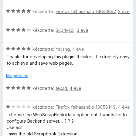
5
e
é
i
/
l
r
C
l
készítette:
Firefox felhasználó 14643647
,
3 éve
5
é
t
s
l
s
é
i
a
:
k
C
l
készítette:
Supriyadi
,
3 éve
g
4
e
s
l
o
/
l
i
a
s
5
é
C
l
készítette:
Yaliang
,
4 éve
g
é
s
s
l
o
r
Thanks for developing this plugin. It makes it extremely easy
:
i
a
s
t
to achieve and save web pages.
5
l
g
é
é
/
l
o
r
k
Megjelölés
5
a
s
t
e
g
é
é
l
C
készítette:
texsd
,
4 éve
o
r
k
é
s
s
t
e
s
i
é
é
l
C
:
l
készítette:
Firefox felhasználó 13058149
,
4 éve
r
k
é
s
5
l
I choose the WebScrapBook/data option but it wants me to
t
e
s
i
/
a
configure Backend server... ? ? ?
é
l
:
l
5
g
Useless.
k
é
5
l
o
I miss the old Scrapbook Extension.