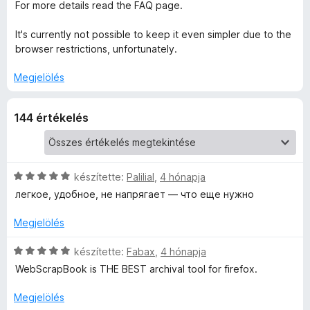
For more details read the FAQ page.
It's currently not possible to keep it even simpler due to the
browser restrictions, unfortunately.
Megjelölés
144 értékelés
C
készítette:
Palilial
,
4 hónapja
s
легкое, удобное, не напрягает — что еще нужно
i
l
Megjelölés
l
a
C
készítette:
Fabax
,
4 hónapja
g
s
WebScrapBook is THE BEST archival tool for firefox.
o
i
s
l
Megjelölés
é
l