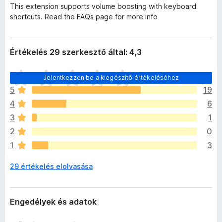
This extension supports volume boosting with keyboard
shortcuts. Read the FAQs page for more info
Értékelés 29 szerkesztő által: 4,3
M
Jelentkezzen be a kiegészítő értékeléséhez
é
5
19
g
4
6
n
i
3
1
n
2
0
c
1
3
s
e
29 értékelés elolvasása
n
e
k
c
Engedélyek és adatok
s
i