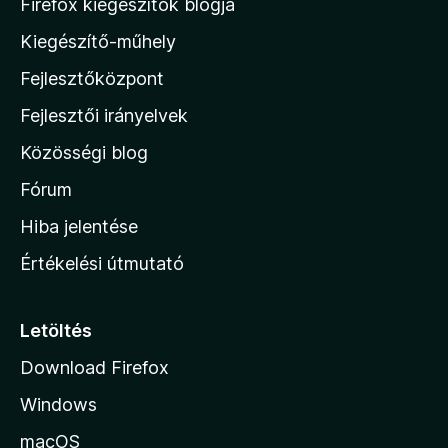
M
Firefox kiegészítők blogja
o
Kiegészítő-műhely
z
Fejlesztőközpont
i
l
Fejlesztői irányelvek
l
Közösségi blog
a
h
Fórum
o
Hiba jelentése
n
Értékelési útmutató
l
a
p
Letöltés
j
Download Firefox
á
Windows
r
a
macOS