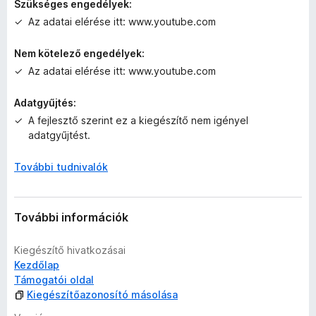
Szükséges engedélyek:
l
Az adatai elérése itt: www.youtube.com
l
a
Nem kötelező engedélyek:
g
Az adatai elérése itt: www.youtube.com
o
s
é
Adatgyűjtés:
r
A fejlesztő szerint ez a kiegészítő nem igényel
t
adatgyűjtést.
é
k
További tudnivalók
e
l
é
További információk
s
e
k
Kiegészítő hivatkozásai
Kezdőlap
Támogatói oldal
Kiegészítőazonosító másolása