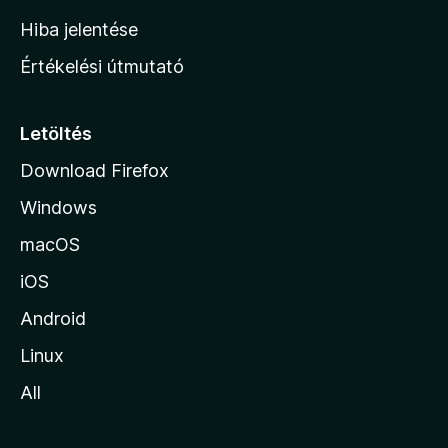
o
Hiba jelentése
n
Értékelési útmutató
l
a
p
Letöltés
j
Download Firefox
á
Windows
r
a
macOS
iOS
Android
Linux
All