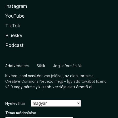
Instagram
YouTube
TikTok
Bluesky
Podcast
Adatvédelem
Sütik
Jogi információk
Kivéve, ahol másként
van jelölve
, az oldal tartalma
Creative Commons Nevezd meg! – Így add tovább! licenc
v3.0
vagy bármelyik újabb verziója alatt érhető el.
Nyelvváltás
Téma módosítása