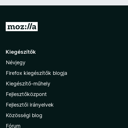
U
g
r
á
Kiegészítők
s
Névjegy
a
M
Firefox kiegészítők blogja
o
Kiegészítő-műhely
z
Fejlesztőközpont
i
l
Fejlesztői irányelvek
l
Közösségi blog
a
h
Fórum