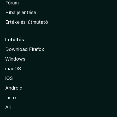
h
Fórum
o
Hiba jelentése
n
Értékelési útmutató
l
a
p
Letöltés
j
Download Firefox
á
Windows
r
a
macOS
iOS
Android
Linux
All