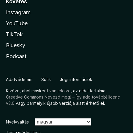
Követés
Instagram
YouTube
TikTok
Bluesky
Podcast
Adatvédelem
Sütik
Jogi információk
Kivéve, ahol másként
van jelölve
, az oldal tartalma
Creative Commons Nevezd meg! – Így add tovább! licenc
v3.0
vagy bármelyik újabb verziója alatt érhető el.
Nyelvváltás
Téma módosítása