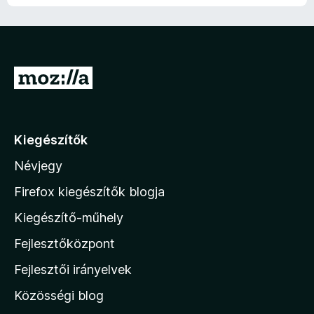
U
g
r
á
Kiegészítők
s
Névjegy
a
M
Firefox kiegészítők blogja
o
Kiegészítő-műhely
z
Fejlesztőközpont
i
l
Fejlesztői irányelvek
l
Közösségi blog
a