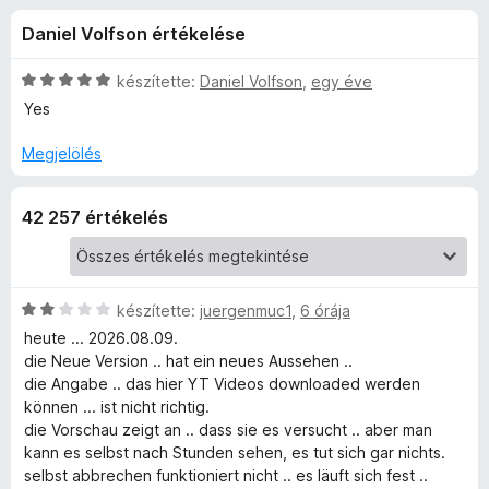
o
r
e
Daniel Volfson értékelése
t
g
w
é
é
k
C
készítette:
Daniel Volfson
,
egy éve
s
n
e
s
Yes
z
l
i
é
l
í
Megjelölés
l
s
l
t
:
a
ő
o
42 257 értékelés
4
g
k
,
o
a
3
s
/
é
5
r
C
készítette:
juergenmuc1
,
6 órája
d
t
s
heute ... 2026.08.09.
é
i
die Neue Version .. hat ein neues Aussehen ..
H
k
l
die Angabe .. das hier YT Videos downloaded werden
e
l
können ... ist nicht richtig.
e
l
a
die Vorschau zeigt an .. dass sie es versucht .. aber man
é
g
kann es selbst nach Stunden sehen, es tut sich gar nichts.
l
s
o
selbst abbrechen funktioniert nicht .. es läuft sich fest ..