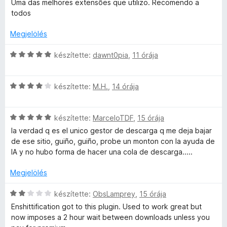
Uma das melhores extensões que utilizo. Recomendo a
l
i
todos
l
é
l
Megjelölés
a
g
C
készítette:
dawnt0pia
,
11 órája
s
o
s
s
i
e
é
C
l
készítette:
M.H.
,
14 órája
r
s
l
i
t
i
a
é
C
l
készítette:
MarceloTDF
,
15 órája
g
k
s
l
o
la verdad q es el unico gestor de descarga q me deja bajar
e
i
a
s
de ese sitio, guiño, guiño, probe un monton con la ayuda de
l
l
g
é
IA y no hubo forma de hacer una cola de descarga.....
é
l
o
r
s
a
s
t
Megjelölés
:
g
é
é
5
o
r
k
C
készítette:
ObsLamprey
,
15 órája
/
s
t
e
s
Enshittification got to this plugin. Used to work great but
5
é
é
l
i
now imposes a 2 hour wait between downloads unless you
r
k
é
l