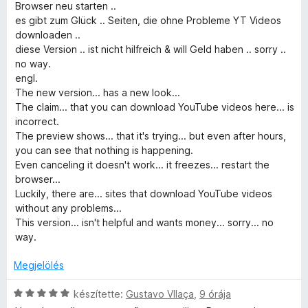
:
s
Browser neu starten ..
5
é
es gibt zum Glück .. Seiten, die ohne Probleme YT Videos
p
/
r
downloaden ..
5
t
diese Version .. ist nicht hilfreich & will Geld haben .. sorry ..
e
é
no way.
k
engl.
r
e
The new version... has a new look...
l
The claim... that you can download YouTube videos here... is
é
é
incorrect.
s
The preview shows... that it's trying... but even after hours,
:
you can see that nothing is happening.
r
2
Even canceling it doesn't work... it freezes... restart the
/
browser...
t
5
Luckily, there are... sites that download YouTube videos
without any problems...
é
This version... isn't helpful and wants money... sorry... no
way.
k
Megjelölés
e
C
készítette:
Gustavo VIlaça
,
9 órája
s