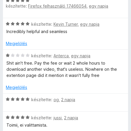
C
l
e
s
:
készítette:
Firefox felhasználó 17466054
,
egy napja
s
a
l
é
1
i
g
é
r
/
l
o
s
t
5
C
készítette:
Kevin Turner
,
egy napja
l
s
:
é
s
a
Incredibly helpful and seamless
é
5
k
i
g
r
/
e
l
o
Megjelölés
t
5
l
l
s
é
é
a
C
é
készítette:
Anterca
,
egy napja
k
s
g
s
r
e
Shit ain't free. Pay the fee or wait 2 whole hours to
:
o
i
t
l
download another video, that's useless. Nowhere on the
5
s
l
é
é
extention page did it mention it wasn't fully free
/
é
l
k
s
5
r
a
e
Megjelölés
:
t
g
l
5
é
o
é
C
készítette:
og
,
2 napja
/
k
s
s
s
5
e
é
:
i
l
r
5
C
l
készítette:
jussi
,
2 napja
é
t
/
s
l
Toimii, ei valittamista.
s
é
5
i
a