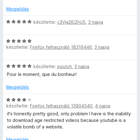
é
l
é
é
5
r
l
k
Megjelölés
s
/
t
a
e
:
5
é
g
C
l
készítette:
c3Vja2l0ZHJ5
,
3 napja
5
k
o
s
é
/
e
s
i
s
5
C
l
é
l
:
készítette:
Firefox felhasználó 18316446
,
3 napja
s
é
r
l
5
i
s
t
a
/
l
:
é
g
5
C
készítette:
poutch
,
3 napja
l
5
k
o
s
a
/
e
s
Pour le moment, que du bonheur!
i
g
5
l
é
l
o
Megjelölés
é
r
l
s
s
t
a
C
é
:
é
g
készítette:
Firefox felhasználó 13904540
,
4 napja
s
r
5
k
o
i
t
/
e
it's honestly pretty good, only problem I have is the inability
s
l
é
5
l
to download age restricted videos because youtube is a
é
l
k
é
volatile bomb of a website.
r
a
e
s
t
g
l
Megjelölés
: