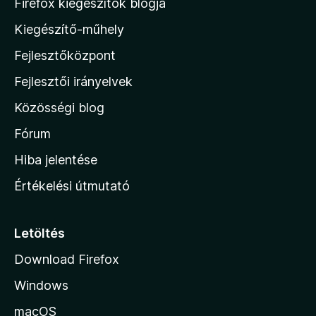
M
Firefox kiegészítők blogja
/
o
5
Kiegészítő-műhely
z
Fejlesztőközpont
i
l
Fejlesztői irányelvek
l
Közösségi blog
a
h
Fórum
o
Hiba jelentése
n
Értékelési útmutató
l
a
p
Letöltés
j
Download Firefox
á
Windows
r
a
macOS