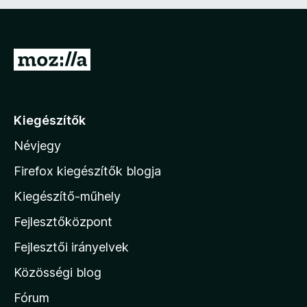
é
r
s
t
:
é
5
k
U
/
e
5
l
g
é
r
s
á
:
Kiegészítők
5
s
/
Névjegy
a
5
M
Firefox kiegészítők blogja
o
Kiegészítő-műhely
z
Fejlesztőközpont
i
l
Fejlesztői irányelvek
l
Közösségi blog
a
h
Fórum