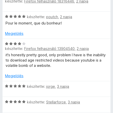
készítette:
Firefox felhasználó 18316446
,
2 napja
s
é
r
l
5
l
i
s
t
a
/
l
:
é
g
5
é
C
készítette:
poutch
,
2 napja
l
5
k
o
s
a
/
e
s
Pour le moment, que du bonheur!
i
s
g
5
l
é
l
o
Megjelölés
é
r
l
s
s
t
e
a
C
é
:
é
g
készítette:
Firefox felhasználó 13904540
,
2 napja
s
r
5
k
i
o
i
t
/
e
it's honestly pretty good, only problem I have is the inability
s
l
é
5
l
to download age restricted videos because youtube is a
é
l
k
é
volatile bomb of a website.
r
a
e
s
t
g
l
Megjelölés
:
é
o
é
5
k
s
C
s
készítette:
jorge
,
3 napja
/
e
é
s
:
5
l
r
i
5
é
C
t
l
készítette:
Stellarforce
,
3 napja
/
s
s
é
l
5
:
i
k
a