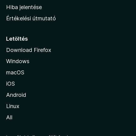
o
Hiba jelentése
n
Értékelési útmutató
l
a
p
Letöltés
j
Download Firefox
á
Windows
r
a
macOS
iOS
Android
Linux
All