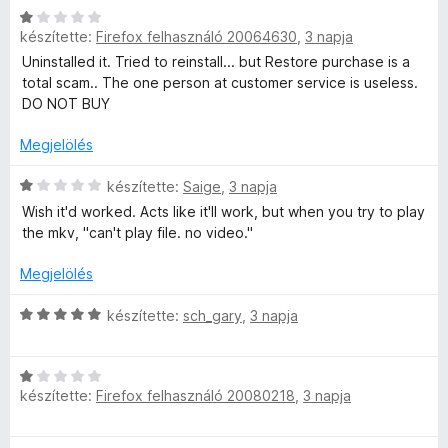
5
C
l
e
g
készítette:
Firefox felhasználó 20064630
,
3 napja
/
s
l
l
o
5
i
a
é
s
Uninstalled it. Tried to reinstall... but Restore purchase is a
l
g
s
é
total scam.. The one person at customer service is useless.
l
o
:
r
DO NOT BUY
a
s
4
t
g
é
Megjelölés
/
é
o
r
5
k
s
C
t
készítette:
Saige
,
3 napja
e
é
s
é
l
Wish it'd worked. Acts like it'll work, but when you try to play
r
i
k
é
the mkv, "can't play file. no video."
t
l
e
s
é
l
l
:
Megjelölés
k
a
é
5
e
g
s
/
C
készítette:
sch_gary
,
3 napja
l
o
:
5
s
é
s
5
i
s
é
/
C
l
:
r
készítette:
Firefox felhasználó 20080218
,
3 napja
5
s
l
1
t
i
a
/
é
l
g