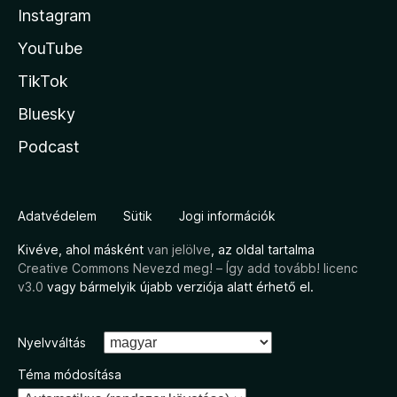
Instagram
YouTube
TikTok
Bluesky
Podcast
Adatvédelem
Sütik
Jogi információk
Kivéve, ahol másként
van jelölve
, az oldal tartalma
Creative Commons Nevezd meg! – Így add tovább! licenc
v3.0
vagy bármelyik újabb verziója alatt érhető el.
Nyelvváltás
Téma módosítása