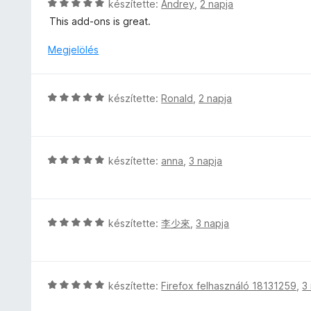
C
k
készítette:
Andrey
,
2 napja
o
:
s
e
This add-ons is great.
s
5
i
l
é
/
l
é
Megjelölés
r
5
l
s
t
a
:
é
g
5
C
k
készítette:
Ronald
,
2 napja
o
/
s
e
s
5
i
l
é
l
é
r
l
s
C
készítette:
anna
,
3 napja
t
a
:
s
é
g
5
i
k
o
/
l
e
s
5
l
l
C
készítette:
李少來
,
3 napja
é
a
é
s
r
g
s
i
t
o
:
l
é
s
5
l
C
készítette:
Firefox felhasználó 18131259
,
3
k
é
/
a
s
e
r
5
g