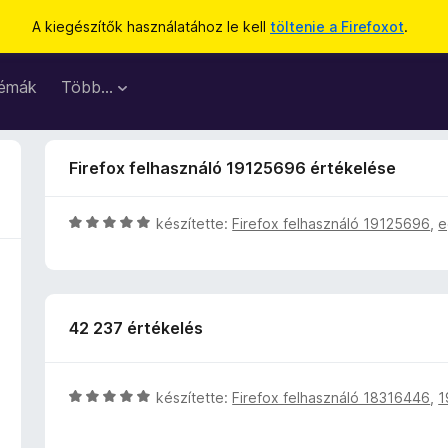
A kiegészítők használatához le kell
töltenie a Firefoxot
.
émák
Több…
Firefox felhasználó 19125696 értékelése
C
készítette:
Firefox felhasználó 19125696
,
e
s
i
l
l
42 237 értékelés
a
g
o
s
C
készítette:
Firefox felhasználó 18316446
,
1
é
s
r
i