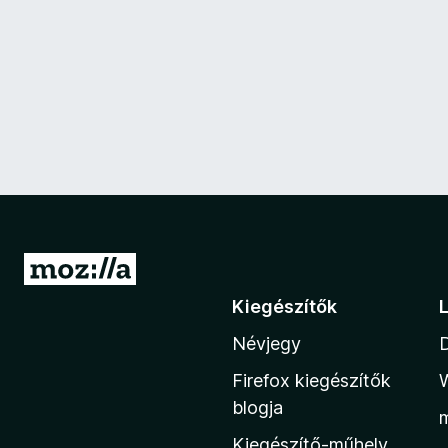
U
g
Kiegészítők
r
Névjegy
á
s
Firefox kiegészítők
a
blogja
M
Kiegészítő-műhely