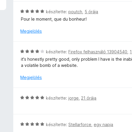
t
l
é
l
C
készítette:
poutch
,
5 órája
k
a
s
Pour le moment, que du bonheur!
e
g
i
l
o
l
Megjelölés
é
s
l
s
é
a
:
r
g
5
C
készítette:
Firefox felhasználó 13904540
,
1
t
o
/
s
é
it's honestly pretty good, only problem I have is the in
s
5
i
k
a volatile bomb of a website.
é
l
e
r
l
Megjelölés
l
t
a
é
é
g
s
k
o
:
C
e
készítette:
jorge
,
21 órája
s
5
s
l
é
/
i
é
r
5
l
s
t
l
:
C
készítette:
Stellarforce
,
egy napja
é
a
5
s
k