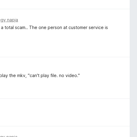
egy napja
 is a total scam.. The one person at customer service is
play the mkv, "can't play file. no video."
gy napja