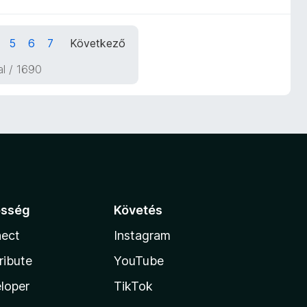
5
6
7
Következő
dal / 1690
össég
Követés
ect
Instagram
ribute
YouTube
loper
TikTok