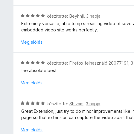
i
l
t
o
l
é
é
s
l
s
C
készítette:
Beyhnji
,
3 napja
k
é
a
:
s
e
Extremely versatile, able to rip streaming video of seve
r
g
5
i
l
embedded video site works perfectly.
t
o
/
l
é
é
s
5
l
s
Megjelölés
k
é
a
:
e
r
g
5
l
t
o
/
é
C
készítette:
Firefox felhasználó 20077191
,
3
é
s
5
s
s
k
the absolute best
é
:
i
e
r
5
l
Megjelölés
l
t
/
l
é
é
5
a
s
k
g
:
C
e
készítette:
Shivam
,
3 napja
o
5
s
l
Great Extension, just try to do minor improvements like 
s
/
i
é
page so that extension can capture the video apart that 
é
5
l
s
r
l
:
Megjelölés
t