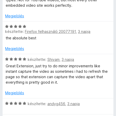
é
l
l
5
o
r
embedded video site works perfectly.
k
é
l
s
t
e
s
a
é
Megjelölés
é
l
:
g
r
k
é
5
o
C
t
e
s
/
s
készítette:
Firefox felhasználó 20077191
,
3 napja
s
é
l
:
5
é
i
k
é
the absolute best
5
r
l
e
s
/
t
l
l
Megjelölés
:
5
é
a
é
5
k
g
C
s
készítette:
Shivam
,
3 napja
/
e
o
s
:
5
Great Extension, just try to do minor improvements like
l
s
i
5
instant capture the video as sometimes i had to refresh the
é
é
l
/
page so that extension can capture the video apart that
s
r
l
5
everything is pretty good in it.
:
t
a
5
é
g
Megjelölés
/
k
o
5
e
s
C
készítette:
andyg456
,
3 napja
l
é
s
é
r
i