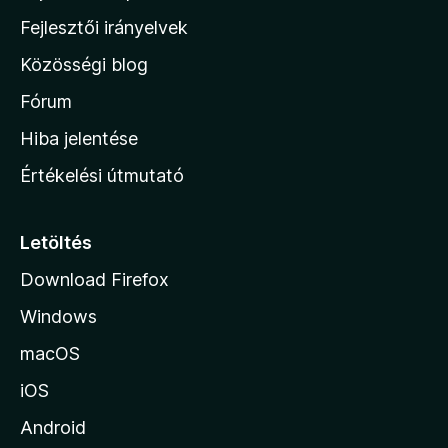
l
Fejlesztői irányelvek
l
Közösségi blog
a
h
Fórum
o
Hiba jelentése
n
Értékelési útmutató
l
a
p
Letöltés
j
Download Firefox
á
Windows
r
a
macOS
iOS
Android