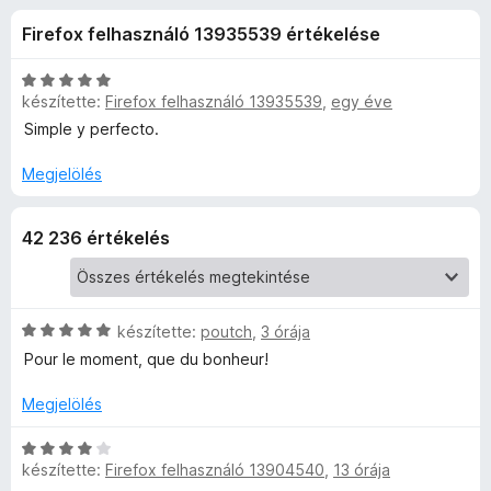
o
r
e
Firefox felhasználó 13935539 értékelése
t
g
w
é
é
k
C
s
készítette:
Firefox felhasználó 13935539
,
egy éve
n
e
s
z
l
i
Simple y perfecto.
é
l
í
l
s
l
Megjelölés
t
:
a
ő
o
4
g
k
42 236 értékelés
,
o
a
3
s
/
é
5
r
d
C
készítette:
poutch
,
3 órája
t
s
é
Pour le moment, que du bonheur!
H
i
k
l
e
Megjelölés
e
l
l
a
é
C
g
készítette:
Firefox felhasználó 13904540
,
13 órája
l
s
s