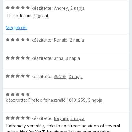
t
a
e
:
5
é
g
C
l
készítette:
Andrey
,
2 napja
5
k
o
s
é
/
This add-ons is great.
e
s
i
s
5
l
é
l
:
Megjelölés
é
r
l
5
s
t
a
/
C
készítette:
Ronald
,
2 napja
:
é
g
5
s
5
k
o
i
/
e
s
C
l
készítette:
anna
,
3 napja
5
l
é
s
l
é
r
i
a
s
t
C
l
készítette:
李少來
,
3 napja
g
:
é
s
l
o
5
k
i
a
s
/
e
C
l
g
é
készítette:
Firefox felhasználó 18131259
,
3 napja
5
l
s
l
o
r
é
i
a
s
t
s
l
g
é
é
C
készítette:
Beyhnji
,
3 napja
:
l
o
r
k
s
5
a
s
Extremely versatile, able to rip streaming video of several
t
e
i
/
g
é
types. Not for YouTube videos, but most every other