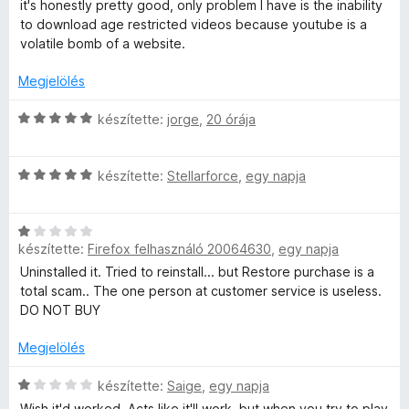
o
:
i
it's honestly pretty good, only problem I have is the inability
s
5
l
to download age restricted videos because youtube is a
p
é
/
l
volatile bomb of a website.
r
5
a
e
t
g
Megjelölés
é
o
r
k
s
C
készítette:
jorge
,
20 órája
e
é
s
l
r
i
é
é
C
t
l
készítette:
Stellarforce
,
egy napja
s
s
é
l
r
:
i
k
a
5
C
l
e
g
t
készítette:
Firefox felhasználó 20064630
,
egy napja
/
s
l
l
o
5
i
a
é
s
Uninstalled it. Tried to reinstall... but Restore purchase is a
l
g
é
s
é
total scam.. The one person at customer service is useless.
l
o
:
r
DO NOT BUY
a
s
4
t
k
g
é
Megjelölés
/
é
o
r
5
k
e
s
C
t
készítette:
Saige
,
egy napja
e
é
s
é
l
Wish it'd worked. Acts like it'll work, but when you try to play