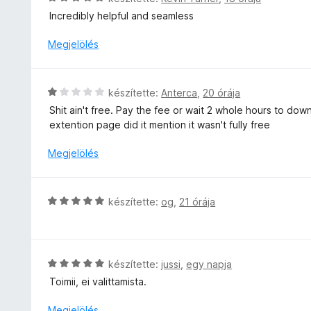
é
/
a
s
e
Incredibly helpful and seamless
r
5
g
i
l
t
o
l
é
Megjelölés
é
s
l
s
k
é
a
:
e
r
g
5
l
C
készítette:
Anterca
,
20 órája
t
o
/
é
s
é
Shit ain't free. Pay the fee or wait 2 whole hours to do
s
5
s
i
k
extention page did it mention it wasn't fully free
é
:
l
e
r
5
l
Megjelölés
l
t
/
a
é
é
5
g
s
k
o
:
C
e
készítette:
og
,
21 órája
s
5
s
l
é
/
i
é
r
5
l
s
t
l
:
C
készítette:
jussi
,
egy napja
é
a
5
s
k
Toimii, ei valittamista.
g
/
i
e
o
5
l
Megjelölés
l