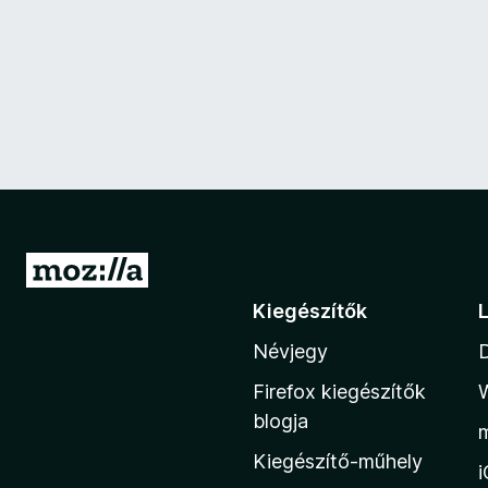
U
g
Kiegészítők
r
Névjegy
á
s
Firefox kiegészítők
a
blogja
M
Kiegészítő-műhely
o