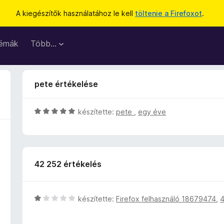
A kiegészítők használatához le kell
töltenie a Firefoxot
.
émák
Több…
pete értékelése
C
készítette:
pete
,
egy éve
s
i
l
l
42 252 értékelés
a
g
o
s
C
készítette:
Firefox felhasználó 18679474
,
4
é
s
r
i