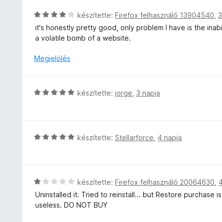
e
r
5
g
l
C
készítette:
Firefox felhasználó 13904540
,
3
t
o
é
s
é
it's honestly pretty good, only problem I have is the in
s
s
i
k
a volatile bomb of a website.
é
:
l
e
r
5
l
Megjelölés
l
t
/
a
é
é
5
g
s
k
o
:
C
e
készítette:
jorge
,
3 napja
s
5
s
l
é
/
i
é
r
5
l
s
t
l
:
C
készítette:
Stellarforce
,
4 napja
é
a
5
s
k
g
/
i
e
o
5
l
l
s
l
é
C
készítette:
Firefox felhasználó 20064630
,
é
a
s
s
Uninstalled it. Tried to reinstall... but Restore purchase
r
g
:
i
useless. DO NOT BUY
t
o
4
l
é
s