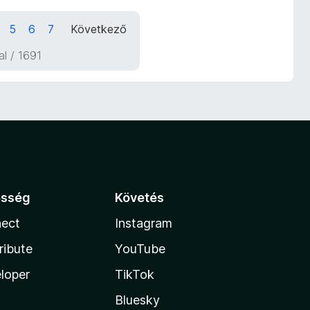
5
6
7
Következő
dal / 1691
össég
Követés
ect
Instagram
ribute
YouTube
loper
TikTok
Bluesky