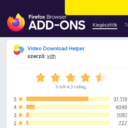
F
i
Kiegészítők
T
r
e
f
V
Video Download Helper
o
szerző:
vdh
x
i
b
ö
d
C
n
s
g
5-ből 4,3 csillag
e
i
é
l
s
5
31 119
l
o
z
a
4
4046
g
ő
3
1081
D
o
k
2
727
s
i