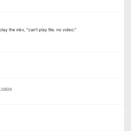
play the mkv, "can't play file. no video."
 napja