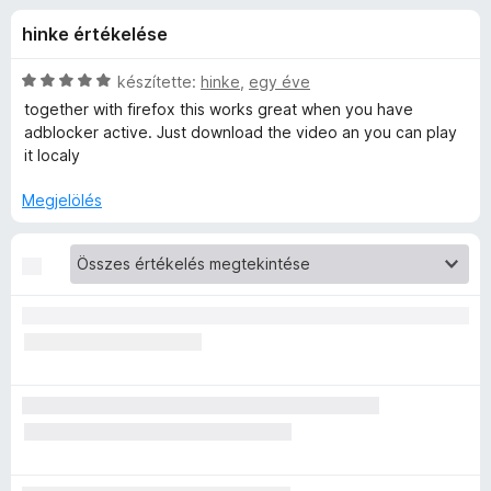
o
r
e
hinke értékelése
t
g
w
é
é
k
C
készítette:
hinke
,
egy éve
s
n
e
s
together with firefox this works great when you have
z
l
i
adblocker active. Just download the video an you can play
é
l
í
it localy
l
s
l
t
:
a
Megjelölés
ő
o
4
g
k
,
o
a
3
s
/
é
5
r
d
t
é
H
k
e
e
l
é
l
s