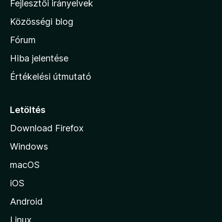
Fejlesztői irányelvek
l
Közösségi blog
a
h
Fórum
o
Hiba jelentése
n
Értékelési útmutató
l
a
p
Letöltés
j
Download Firefox
á
Windows
r
a
macOS
iOS
Android
Linux