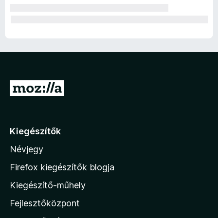
U
g
r
á
Kiegészítők
s
Névjegy
a
M
Firefox kiegészítők blogja
o
Kiegészítő-műhely
z
Fejlesztőközpont
i
l