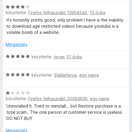
:
s
a
C
5
é
p
g
készítette:
Firefox felhasználó 13904540
,
15 órája
s
/
r
o
i
5
t
it's honestly pretty good, only problem I have is the inability
e
s
l
é
to download age restricted videos because youtube is a
é
l
k
volatile bomb of a website.
r
r
a
e
t
g
l
Megjelölés
é
o
é
é
k
s
C
s
készítette:
jorge
,
21 órája
e
é
s
:
r
l
r
i
5
é
C
t
l
készítette:
Stellarforce
,
egy napja
/
t
s
s
é
l
5
:
i
k
a
5
C
l
e
g
é
készítette:
Firefox felhasználó 20064630
,
egy napja
/
s
l
l
o
5
i
a
é
s
Uninstalled it. Tried to reinstall... but Restore purchase is a
k
l
g
s
é
total scam.. The one person at customer service is useless.
l
o
:
r
DO NOT BUY
e
a
s
4
t
g
é
Megjelölés
/
é