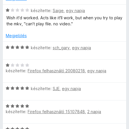
l
o
r
5
k
s
C
t
készítette:
Saige
,
egy napja
e
é
s
é
l
Wish it'd worked. Acts like it'll work, but when you try to play
é
r
i
k
é
the mkv, "can't play file. no video."
t
l
e
s
s
é
l
l
:
Megjelölés
k
a
é
5
e
e
g
s
/
C
készítette:
sch_gary
,
egy napja
l
o
:
5
s
é
s
5
i
i
s
é
/
C
l
:
r
készítette:
Firefox felhasználó 20080218
,
egy napja
5
s
l
1
t
i
a
/
é
l
g
C
készítette:
SJE
,
egy napja
5
k
l
o
s
e
a
s
i
l
g
é
C
l
é
o
r
készítette:
Firefox felhasználó 15107848
,
2 napja
s
l
s
s
t
i
a
:
é
é
l
g
1
r
k