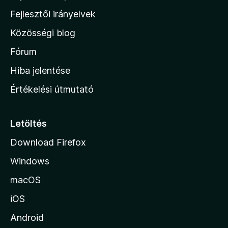
l
Fejlesztői irányelvek
l
Közösségi blog
a
h
Fórum
o
Hiba jelentése
n
Értékelési útmutató
l
a
p
Letöltés
j
Download Firefox
á
Windows
r
a
macOS
iOS
Android