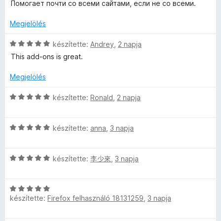
s
i
t
Помогает почти со всеми сайтами, если не со всеми.
l
:
é
l
é
é
5
r
l
k
Megjelölés
s
/
t
a
e
:
5
é
g
C
l
készítette:
Andrey
,
2 napja
5
k
o
s
é
/
This add-ons is great.
e
s
i
s
5
l
é
l
:
Megjelölés
é
r
l
5
s
t
a
/
C
készítette:
Ronald
,
2 napja
:
é
g
5
s
5
k
o
i
/
e
s
C
l
készítette:
anna
,
3 napja
5
l
é
s
l
é
r
i
a
s
t
C
l
készítette:
李少來
,
3 napja
g
:
é
s
l
o
5
k
i
a
s
/
e
C
l
g
é
készítette:
Firefox felhasználó 18131259
,
3 napja
5
l
s
l
o
r
é
i
a
s
t
s
l
g
é