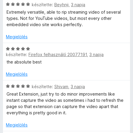
é
C
készítette:
Beyhnji
,
3 napja
:
l
o
r
k
s
5
a
s
Extremely versatile, able to rip streaming video of several
t
e
i
/
g
é
types. Not for YouTube videos, but most every other
é
l
l
5
o
r
embedded video site works perfectly.
k
é
l
s
t
e
s
a
é
Megjelölés
é
l
:
g
r
k
é
5
o
C
t
e
s
/
s
készítette:
Firefox felhasználó 20077191
,
3 napja
s
é
l
:
5
é
i
k
é
the absolute best
5
r
l
e
s
/
t
l
l
Megjelölés
:
5
é
a
é
5
k
g
C
s
készítette:
Shivam
,
3 napja
/
e
o
s
:
5
Great Extension, just try to do minor improvements like
l
s
i
5
instant capture the video as sometimes i had to refresh the
é
é
l
/
page so that extension can capture the video apart that
s
r
l
5
everything is pretty good in it.
:
t
a
5
é
g
Megjelölés
/
k
o