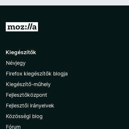
U
g
r
á
Kiegészítők
s
Névjegy
a
M
Firefox kiegészítők blogja
o
Kiegészítő-műhely
z
Fejlesztőközpont
i
l
Fejlesztői irányelvek
l
Közösségi blog
a
h
Fórum