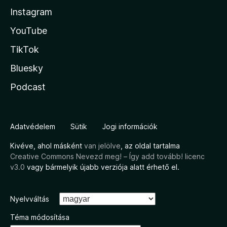
Instagram
YouTube
TikTok
Bluesky
Podcast
Adatvédelem
Sütik
Jogi információk
Kivéve, ahol másként
van jelölve
, az oldal tartalma
Creative Commons Nevezd meg! – Így add tovább! licenc
v3.0
vagy bármelyik újabb verziója alatt érhető el.
Nyelvváltás
Téma módosítása