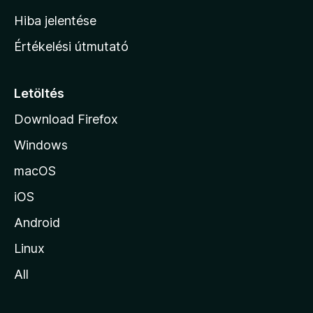
o
Hiba jelentése
n
Értékelési útmutató
l
a
p
Letöltés
j
Download Firefox
á
Windows
r
a
macOS
iOS
Android
Linux
All