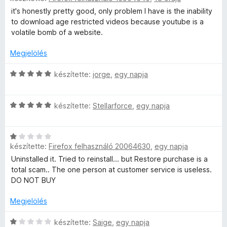
:
o
i
t
it's honestly pretty good, only problem I have is the inability
3
p
s
l
é
to download age restricted videos because youtube is a
/
é
l
k
volatile bomb of a website.
5
e
r
a
e
t
g
l
Megjelölés
é
o
é
r
k
s
C
s
készítette:
jorge
,
egy napja
e
é
s
:
é
l
r
i
5
é
C
t
l
készítette:
Stellarforce
,
egy napja
/
r
s
s
é
l
5
:
i
k
a
5
C
t
l
e
g
készítette:
Firefox felhasználó 20064630
,
egy napja
/
s
l
l
o
5
i
a
é
s
Uninstalled it. Tried to reinstall... but Restore purchase is a
é
l
g
s
é
total scam.. The one person at customer service is useless.
l
o
:
r
DO NOT BUY
k
a
s
4
t
g
é
Megjelölés
/
é
e
o
r
5
k
s
C
t
készítette:
Saige
,
egy napja
e