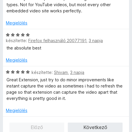
i
/
g
é
types. Not for YouTube videos, but most every other
é
l
l
5
o
r
embedded video site works perfectly.
k
é
l
s
t
e
s
a
é
Megjelölés
é
l
:
g
r
k
é
5
o
C
t
e
s
/
s
készítette:
Firefox felhasználó 20077191
,
3 napja
s
é
l
:
5
é
i
k
é
the absolute best
5
r
l
e
s
/
t
l
l
Megjelölés
:
5
é
a
é
5
k
g
C
s
készítette:
Shivam
,
3 napja
/
e
o
s
:
5
Great Extension, just try to do minor improvements like
l
s
i
5
instant capture the video as sometimes i had to refresh the
é
é
l
/
page so that extension can capture the video apart that
s
r
l
5
everything is pretty good in it.
:
t
a
5
é
g
Megjelölés
/
k
o
5
e
s
Előző
Következő
l
é