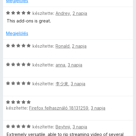
r
l
k
Megjelölés
s
/
t
a
e
:
5
é
g
C
l
készítette:
Andrey
,
2 napja
5
k
o
s
é
/
This add-ons is great.
e
s
i
s
5
l
é
l
:
Megjelölés
é
r
l
5
s
t
a
/
C
készítette:
Ronald
,
2 napja
:
é
g
5
s
5
k
o
i
/
e
s
C
l
készítette:
anna
,
3 napja
5
l
é
s
l
é
r
i
a
s
t
C
l
készítette:
李少來
,
3 napja
g
:
é
s
l
o
5
k
i
a
s
/
e
C
l
g
é
készítette:
Firefox felhasználó 18131259
,
3 napja
5
l
s
l
o
r
é
i
a
s
t
s
l
g
é
é
C
készítette:
Beyhnji
,
3 napja
:
l
o
r
k
s
5
a
s
Extremely versatile, able to rip streaming video of several
t
e