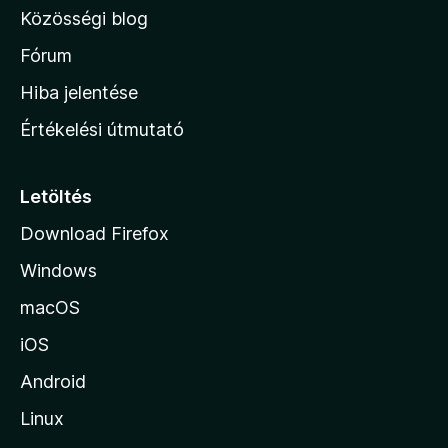
l
Közösségi blog
a
h
Fórum
o
Hiba jelentése
n
Értékelési útmutató
l
a
p
Letöltés
j
Download Firefox
á
Windows
r
a
macOS
iOS
Android
Linux