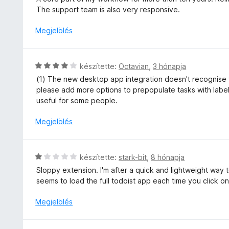
s
i
s
The support team is also very responsive.
é
l
:
r
l
5
Megjelölés
t
a
/
é
g
5
k
o
C
e
készítette:
Octavian
,
3 hónapja
s
s
l
(1) The new desktop app integration doesn't recognise t
é
i
é
please add more options to prepopulate tasks with labels,
r
l
s
useful for some people.
t
l
:
é
a
1
Megjelölés
k
g
/
e
o
5
l
s
C
é
készítette:
stark-bit
,
8 hónapja
é
s
s
Sloppy extension. I'm after a quick and lightweight way t
r
i
:
seems to load the full todoist app each time you click on on
t
l
5
é
l
/
Megjelölés
k
a
5
e
g
l