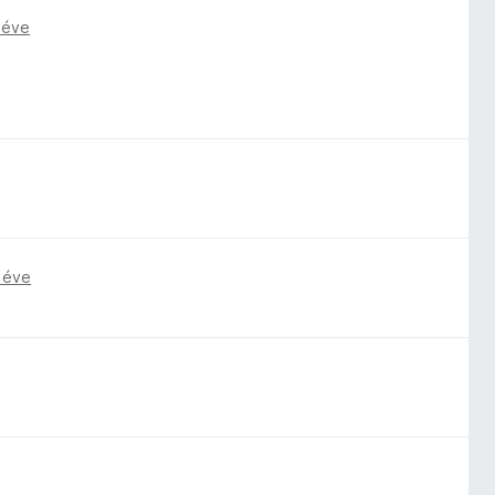
 éve
 éve