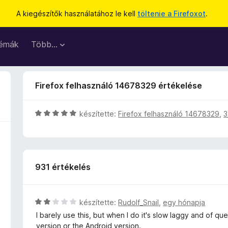
A kiegészítők használatához le kell
töltenie a Firefoxot
.
émák
Több…
Firefox felhasználó 14678329 értékelése
C
készítette:
Firefox felhasználó 14678329
,
3
s
i
l
l
931 értékelés
a
g
o
s
C
készítette:
Rudolf_Snail
,
egy hónapja
é
s
I barely use this, but when I do it's slow laggy and of qu
r
i
version or the Android version.