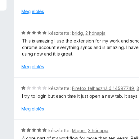
t
l
é
l
Megjelölés
k
a
e
g
l
o
C
készítette:
bridg
,
2 hónapja
é
s
s
s
This is amazing I use the extension for my work and sch
é
i
:
chrome account everything syncs and is amazing. I have
r
l
5
using now and it is great.
t
l
/
é
a
Megjelölés
5
k
g
e
o
l
s
C
é
készítette:
Firefox felhasználó 14597749
,
3
é
s
s
I try to login but each time it just open a new tab. It says 
r
i
:
t
l
2
Megjelölés
é
l
/
k
a
5
e
g
C
l
készítette:
Miguel
,
3 hónapja
o
s
é
A core part of my workflow for more than ten years. Relia