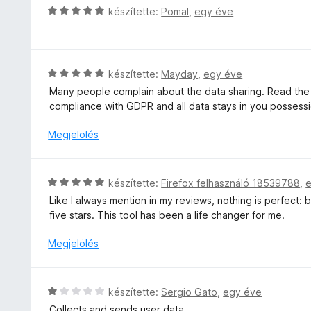
o
C
é
készítette:
Pomal
,
egy éve
s
s
s
é
i
:
r
l
4
t
l
/
C
készítette:
Mayday
,
egy éve
é
a
5
s
k
Many people complain about the data sharing. Read the Pr
g
i
e
compliance with GDPR and all data stays in you possess
o
l
l
s
l
Megjelölés
é
é
a
s
r
g
:
t
o
1
C
készítette:
Firefox felhasználó 18539788
,
é
s
/
s
k
Like I always mention in my reviews, nothing is perfect: 
é
5
i
e
five stars. This tool has been a life changer for me.
r
l
l
t
l
Megjelölés
é
é
a
s
k
g
:
e
o
5
C
l
készítette:
Sergio Gato
,
egy éve
s
/
s
é
Collects and sends user data