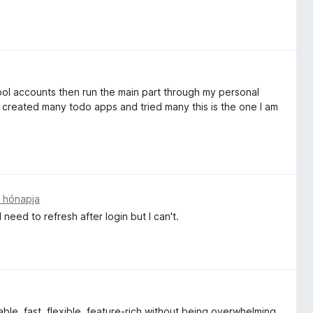
ool accounts then run the main part through my personal
 created many todo apps and tried many this is the one I am
 hónapja
I need to refresh after login but I can't.
ble, fast, flexible, feature-rich without being overwhelming.