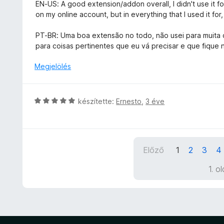
s
e
EN-US: A good extension/addon overall, I didn't use it 
r
5
g
i
l
on my online account, but in everything that I used it for,
t
o
l
é
é
s
l
s
PT-BR: Uma boa extensão no todo, não usei para muita c
k
é
a
:
para coisas pertinentes que eu vá precisar e que fique
e
r
g
5
l
t
o
/
Megjelölés
é
é
s
5
s
k
é
:
e
r
5
C
készítette:
Ernesto
,
3 éve
l
t
/
s
é
é
5
i
s
k
l
:
e
l
4
l
Előző
1
2
3
4
a
/
é
g
5
1. o
s
o
:
s
5
é
/
r
5
t