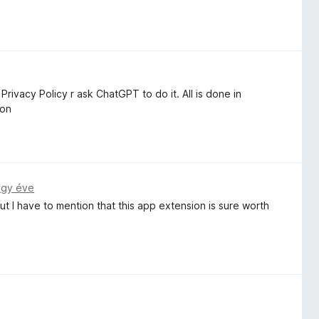
ivacy Policy r ask ChatGPT to do it. All is done in
ion
egy éve
but I have to mention that this app extension is sure worth