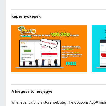
a
e
a
g
d
é
a
Képernyőképek
s
t
a
z
i
í
t
ő
k
A kiegészítő névjegye
Whenever visiting a store website, The Coupons App® find