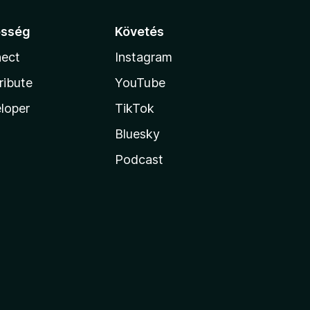
össég
Követés
ect
Instagram
ribute
YouTube
loper
TikTok
Bluesky
Podcast