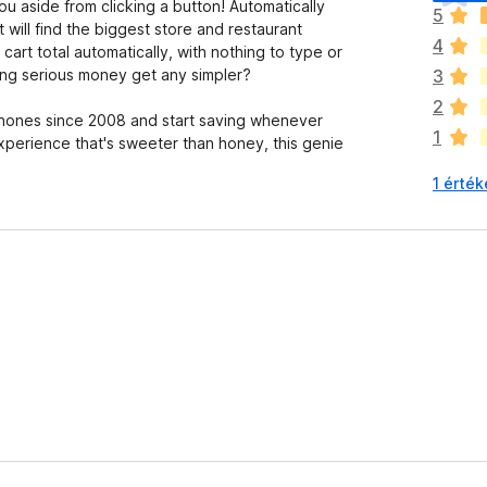
é
you aside from clicking a button! Automatically
5
g
 will find the biggest store and restaurant
4
n
cart total automatically, with nothing to type or
i
ng serious money get any simpler?
3
n
2
c
phones since 2008 and start saving whenever
1
s
perience that's sweeter than honey, this genie
e
1 érték
n
e
k
c
s
i
l
l
a
g
o
s
é
r