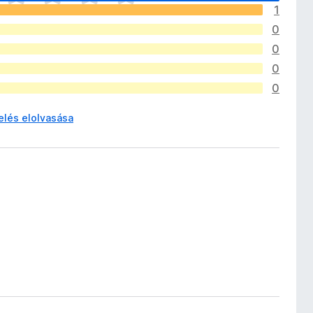
1
0
0
0
0
elés elolvasása