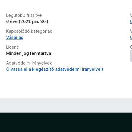
t
é
Legutóbb frissítve
k
6 éve (2021. jan. 30.)
e
l
Kapcsolódó kategóriák
é
Vásárlás
s
Licenc
e
Minden jog fenntartva
k
Adatvédelmi irányelvek
Olvassa el a kiegészítő adatvédelmi irányelveit