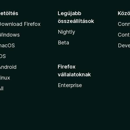
Letöltés
Legújabb
Köz
összeállítások
Download Firefox
Conn
Nightly
Windows
Cont
Beta
macOS
Deve
iOS
Firefox
Android
vállalatoknak
inux
Enterprise
ll