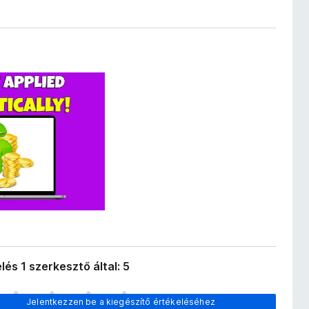
lés 1 szerkesztő által: 5
Jelentkezzen be a kiegészítő értékeléséhez