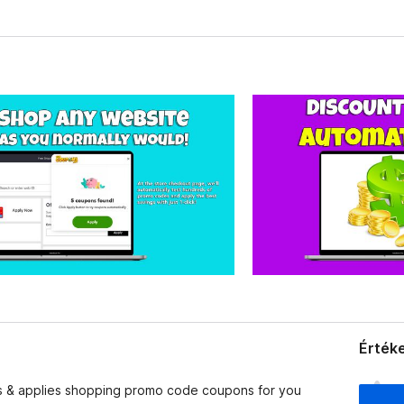
Értéke
M
s & applies shopping promo code coupons for you