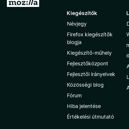
U
g
Kiegészítők
r
Névjegy
á
s
Firefox kiegészítők
a
blogja
M
Kiegészítő-műhely
o
z
Fejlesztőközpont
i
Fejlesztői irányelvek
L
l
Közösségi blog
l
A
a
Fórum
h
Hiba jelentése
o
Értékelési útmutató
n
l