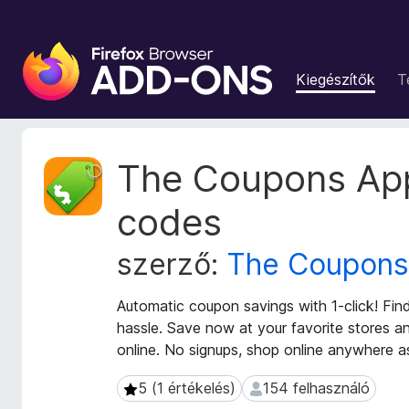
F
i
Kiegészítők
T
r
e
f
o
K
The Coupons App
x
i
e
b
codes
g
ö
é
n
szerző:
The Coupon
s
g
z
é
í
Automatic coupon savings with 1-click! Fi
s
t
hassle. Save now at your favorite stores 
z
ő
online. No signups, shop online anywhere a
m
ő
e
k
5 (1 értékelés)
154 felhasználó
5 (1 értékelés)
154 felhasználó
t
i