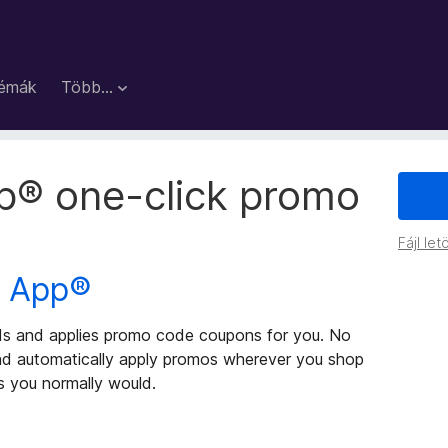
émák
Több…
® one-click promo
Fájl let
s App®
nds and applies promo code coupons for you. No
and automatically apply promos wherever you shop
s you normally would.