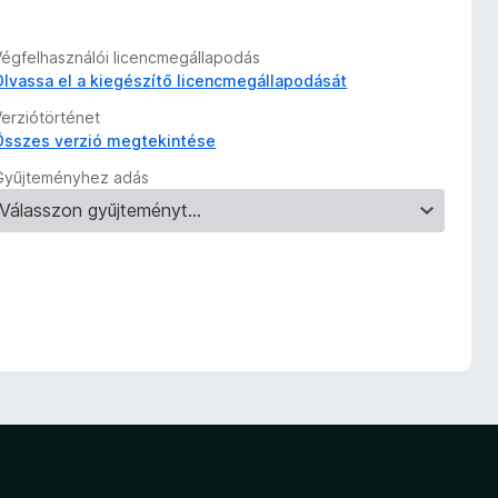
Végfelhasználói licencmegállapodás
Olvassa el a kiegészítő licencmegállapodását
Verziótörténet
Összes verzió megtekintése
Gyűjteményhez adás