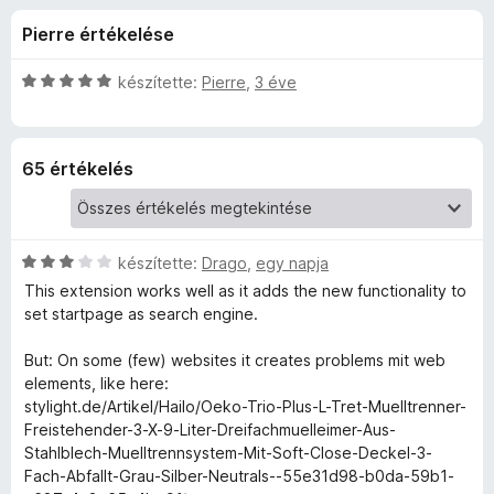
a
r
e
Pierre értékelése
t
g
g
é
é
k
C
készítette:
Pierre
,
3 éve
s
e
e
s
z
l
i
é
l
í
P
65 értékelés
s
l
t
:
a
ő
r
4
g
k
,
o
C
i
készítette:
Drago
,
egy napja
5
s
s
/
é
This extension works well as it adds the new functionality to
i
5
r
set startpage as search engine.
v
l
t
l
é
But: On some (few) websites it creates problems mit web
a
a
k
elements, like here:
g
e
stylight.de/Artikel/Hailo/Oeko-Trio-Plus-L-Tret-Muelltrenner-
c
o
l
Freistehender-3-X-9-Liter-Dreifachmuelleimer-Aus-
s
é
Stahlblech-Muelltrennsystem-Mit-Soft-Close-Deckel-3-
é
y
s
Fach-Abfallt-Grau-Silber-Neutrals--55e31d98-b0da-59b1-
r