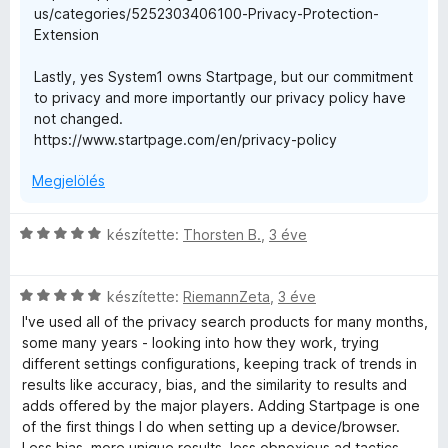
us/categories/5252303406100-Privacy-Protection-
Extension
Lastly, yes System1 owns Startpage, but our commitment
to privacy and more importantly our privacy policy have
not changed.
https://www.startpage.com/en/privacy-policy
Megjelölés
C
készítette:
Thorsten B.
,
3 éve
s
i
C
l
készítette:
RiemannZeta
,
3 éve
s
l
I've used all of the privacy search products for many months,
i
a
some many years - looking into how they work, trying
l
g
different settings configurations, keeping track of trends in
l
o
results like accuracy, bias, and the similarity to results and
a
s
adds offered by the major players. Adding Startpage is one
g
é
of the first things I do when setting up a device/browser.
o
r
Less bias, more unique results, less obnoxious ad tactics,