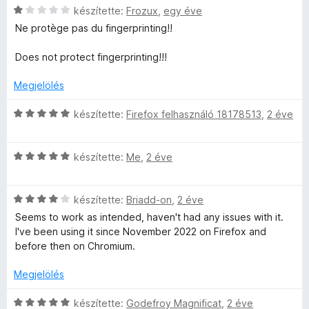
n
C
készítette:
Frozux
,
egy éve
l
l
o
s
é
a
s
Ne protège pas du fingerprinting!!
i
s
g
é
é
l
:
o
r
Does not protect fingerprinting!!!
l
1
s
t
r
a
/
é
Megjelölés
é
g
5
r
k
t
o
C
t
készítette:
Firefox felhasználó 18178513
,
2 éve
e
s
s
é
l
é
é
i
k
é
r
C
l
készítette:
Me
,
2 éve
e
s
t
s
l
l
:
k
é
i
a
é
5
k
C
l
készítette:
Briadd-on
,
2 éve
g
s
/
e
e
s
l
o
:
5
Seems to work as intended, haven't had any issues with it.
l
i
a
s
5
I've been using it since November 2022 on Firefox and
l
é
l
g
é
/
before then on Chromium.
s
l
o
r
5
:
a
s
t
Megjelölés
é
1
g
é
é
/
o
r
k
C
készítette:
Godefroy Magnificat
,
2 éve