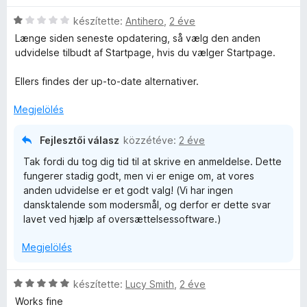
5
i
/
C
l
készítette:
Antihero
,
2 éve
5
s
l
Længe siden seneste opdatering, så vælg den anden
i
a
udvidelse tilbudt af Startpage, hvis du vælger Startpage.
l
g
l
o
Ellers findes der up-to-date alternativer.
a
s
g
é
Megjelölés
o
r
s
t
Fejlesztői válasz
közzétéve:
2 éve
é
é
Tak fordi du tog dig tid til at skrive en anmeldelse. Dette
r
k
fungerer stadig godt, men vi er enige om, at vores
t
e
anden udvidelse er et godt valg! (Vi har ingen
é
l
dansktalende som modersmål, og derfor er dette svar
k
é
lavet ved hjælp af oversættelsessoftware.)
e
s
l
:
Megjelölés
é
5
s
/
:
5
C
készítette:
Lucy Smith
,
2 éve
1
s
Works fine