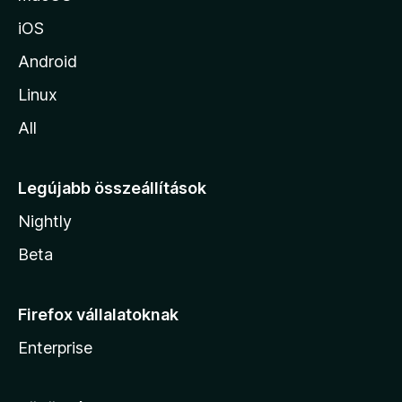
iOS
Android
Linux
All
Legújabb összeállítások
Nightly
Beta
Firefox vállalatoknak
Enterprise