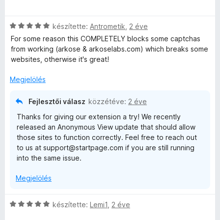
s
5
s
t
e
s
é
é
l
i
e
r
k
é
C
l
készítette:
Antrometik
,
2 éve
t
e
s
s
l
For some reason this COMPLETELY blocks some captchas
é
l
i
:
i
a
from working (arkose & arkoselabs.com) which breaks some
k
é
5
l
g
websites, otherwise it's great!
e
s
/
l
o
l
:
5
a
s
Megjelölés
é
5
g
é
s
/
o
r
Fejlesztői válasz
közzétéve:
2 éve
:
5
s
t
Thanks for giving our extension a try! We recently
4
é
é
released an Anonymous View update that should allow
/
r
k
those sites to function correctly. Feel free to reach out
5
t
e
to us at support@startpage.com if you are still running
é
l
into the same issue.
k
é
e
s
Megjelölés
l
:
é
5
s
/
C
készítette:
Lemi1
,
2 éve
:
5
s