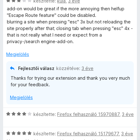
C
l
készítette:
kula
,
3 éve
g
r
e
s
l
o
add-on would be great if the more annoying then helfup
t
l
i
a
s
"Escape Route feature" could be disabled.
é
é
l
g
é
blurring a site when pressing "esc" 3x but not reloading the
k
s
l
o
r
site properly after that; closing tab when pressing "esc" 4x -
e
:
a
s
t
that is not really what I need or expect from a
l
5
g
é
é
privacy-/search engine-add-on.
é
/
o
r
k
s
5
s
t
e
Megjelölés
:
é
é
l
5
r
k
é
/
Fejlesztői válasz
közzétéve:
3 éve
t
e
s
5
Thanks for trying our extension and thank you very much
é
l
:
for your feedback.
k
é
4
e
s
/
Megjelölés
l
:
5
é
5
s
/
C
készítette:
Firefox felhasználó 15970887
,
3 éve
:
5
s
3
i
/
C
l
készítette:
Firefox felhasználó 15179677
,
3 éve
5
s