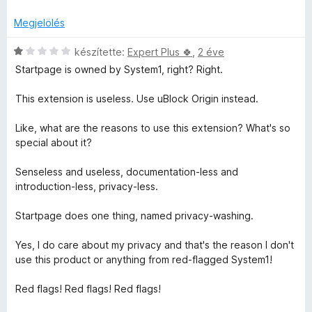
/
i
5
l
Megjelölés
l
a
C
készítette:
Expert Plus 🍀
,
2 éve
g
s
Startpage is owned by System1, right? Right.
o
i
s
l
This extension is useless. Use uBlock Origin instead.
é
l
r
a
Like, what are the reasons to use this extension? What's so
t
g
special about it?
é
o
k
s
Senseless and useless, documentation-less and
e
é
introduction-less, privacy-less.
l
r
é
t
Startpage does one thing, named privacy-washing.
s
é
:
k
Yes, I do care about my privacy and that's the reason I don't
5
e
use this product or anything from red-flagged System1!
/
l
5
é
Red flags! Red flags! Red flags!
s