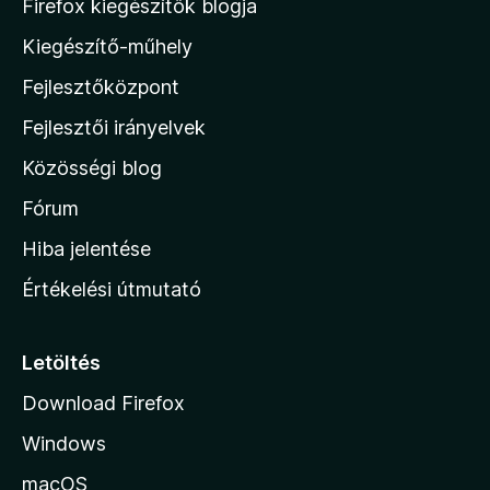
M
Firefox kiegészítők blogja
/
o
5
Kiegészítő-műhely
z
Fejlesztőközpont
i
l
Fejlesztői irányelvek
l
Közösségi blog
a
h
Fórum
o
Hiba jelentése
n
Értékelési útmutató
l
a
p
Letöltés
j
Download Firefox
á
Windows
r
a
macOS