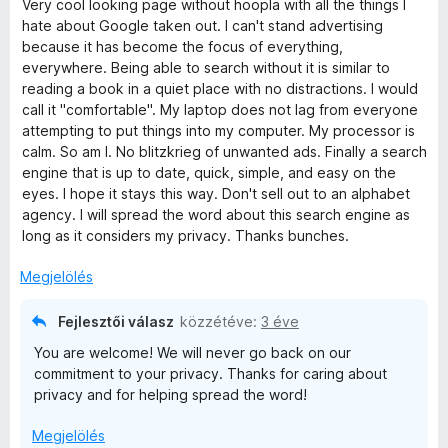
l
Very cool looking page without hoopla with all the things I
i
a
hate about Google taken out. I can't stand advertising
l
g
because it has become the focus of everything,
l
o
everywhere. Being able to search without it is similar to
a
s
reading a book in a quiet place with no distractions. I would
g
é
call it "comfortable". My laptop does not lag from everyone
o
r
attempting to put things into my computer. My processor is
s
t
calm. So am I. No blitzkrieg of unwanted ads. Finally a search
é
é
engine that is up to date, quick, simple, and easy on the
r
k
eyes. I hope it stays this way. Don't sell out to an alphabet
t
e
agency. I will spread the word about this search engine as
é
l
long as it considers my privacy. Thanks bunches.
k
é
e
s
Megjelölés
l
:
é
4
Fejlesztői válasz
közzétéve:
3 éve
s
/
You are welcome! We will never go back on our
:
5
commitment to your privacy. Thanks for caring about
5
privacy and for helping spread the word!
/
5
Megjelölés