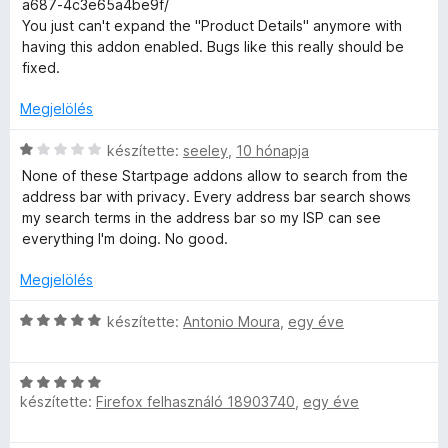
:
a687-4c3e65a4be9f/
t
5
You just can't expand the "Product Details" anymore with
P
é
/
having this addon enabled. Bugs like this really should be
k
5
fixed.
r
e
l
Megjelölés
é
o
s
C
készítette:
seeley
,
10 hónapja
:
s
t
None of these Startpage addons allow to search from the
3
i
address bar with privacy. Every address bar search shows
/
l
my search terms in the address bar so my ISP can see
e
5
l
everything I'm doing. No good.
a
c
g
Megjelölés
o
s
t
C
készítette:
Antonio Moura
,
egy éve
é
s
r
i
i
t
C
l
é
készítette:
Firefox felhasználó 18903740
,
egy éve
s
l
o
k
i
a
e
l
g