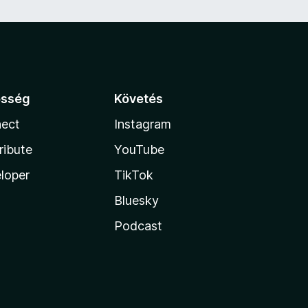
össég
Követés
ect
Instagram
ribute
YouTube
loper
TikTok
Bluesky
Podcast