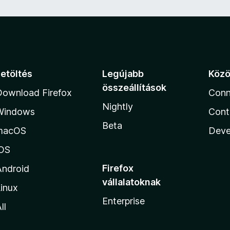
Letöltés
Legújabb
Köz
összeállítások
Download Firefox
Conn
Nightly
Windows
Cont
Beta
macOS
Deve
iOS
Firefox
Android
vállalatoknak
inux
Enterprise
ll