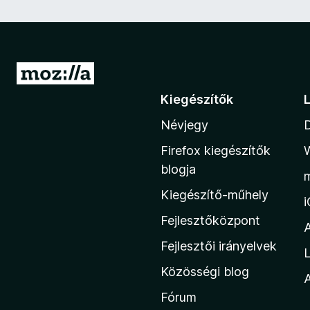
U
g
Kiegészítők
r
Névjegy
á
s
Firefox kiegészítők
a
blogja
M
Kiegészítő-műhely
o
z
Fejlesztőközpont
i
Fejlesztői irányelvek
L
l
Közösségi blog
l
A
a
Fórum