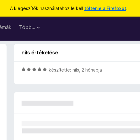
A kiegészítők használatához le kell
töltenie a Firefoxot
.
émák
Több…
nils értékelése
C
készítette:
nils
,
2 hónapja
s
i
l
l
a
g
o
s
é
r