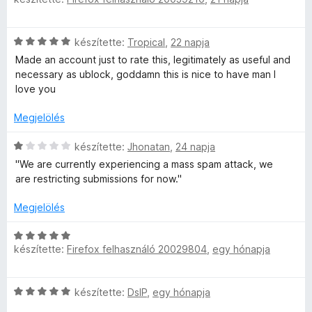
s
l
s
/
é
l
i
a
é
5
l
k
é
l
g
r
e
s
C
készítette:
Tropical
,
22 napja
l
o
t
l
:
é
s
a
s
Made an account just to rate this, legitimately as useful and
é
é
5
i
g
é
necessary as ublock, goddamn this is nice to have man I
k
s
/
l
s
o
r
love you
e
:
5
l
s
t
l
5
a
é
Megjelölés
é
é
e
/
g
r
k
s
5
o
C
t
készítette:
Jhonatan
,
24 napja
e
:
i
s
s
é
l
''We are currently experiencing a mass spam attack, we
5
é
i
k
é
are restricting submissions for now.''
/
r
l
e
s
5
t
l
l
:
Megjelölés
é
a
é
5
k
g
s
/
C
e
o
:
készítette:
Firefox felhasználó 20029804
,
egy hónapja
5
s
l
s
1
i
é
é
/
l
s
C
r
készítette:
DslP
,
egy hónapja
5
l
:
s
t
a