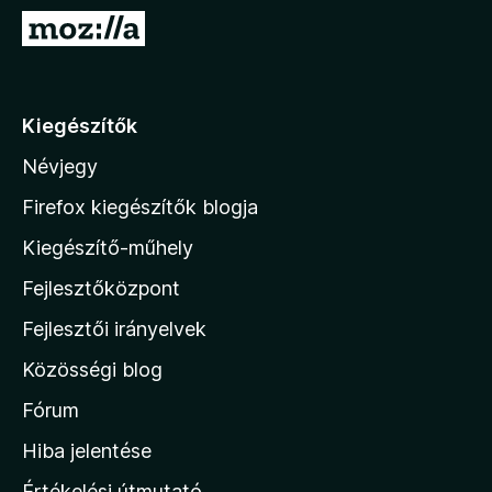
s
/
t
U
:
5
é
5
g
k
/
e
r
5
l
á
é
Kiegészítők
s
s
Névjegy
:
a
5
M
Firefox kiegészítők blogja
/
o
5
Kiegészítő-műhely
z
Fejlesztőközpont
i
l
Fejlesztői irányelvek
l
Közösségi blog
a
h
Fórum
o
Hiba jelentése
n
Értékelési útmutató