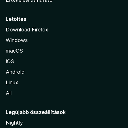
l
a
p
Letöltés
j
Download Firefox
á
Windows
r
a
macOS
iOS
Android
Linux
All
Legújabb összeállítások
Nightly