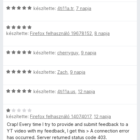
a
s
s
g
é
C
készítette:
4ti11a.tr
,
7 napja
p
:
o
r
s
5
s
t
i
/
S
é
é
C
l
5
r
készítette:
Firefox felhasználó 19678152
,
8 napja
k
s
l
p
t
e
i
a
é
l
l
g
C
készítette:
cherryguy
,
9 napja
k
é
l
o
o
s
e
s
a
s
i
l
:
g
é
n
C
l
készítette:
Zach
,
9 napja
é
5
o
r
s
l
s
/
s
t
s
i
a
:
5
é
é
C
l
készítette:
4ti11a.us
,
12 napja
g
4
r
k
s
l
o
/
o
t
e
i
a
s
5
é
l
C
l
g
é
k
é
r
készítette:
Firefox felhasználó 14074017
,
12 napja
s
l
o
r
e
s
i
a
s
Crap! Every time I try to provide and submit feedback to a
t
l
:
s
l
g
é
YT video with my feedback, I get this > A connection error
é
é
5
l
o
r
has occurred. Server returned status code 403.
k
s
/