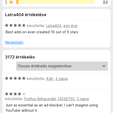
r
1
84
é
e
r
g
B
Latra404 értékelése
t
é
é
s
l
k
C
készítette:
Latra404
,
egy éve
z
e
s
Best add-on ever created 10 out of 5 stars
í
o
l
i
t
é
l
Megjelölés
s
l
ő
c
:
a
k
3172 értékelés
4
g
k
,
o
8
s
-
/
é
5
r
C
készítette:
A.M.
,
2 napja
t
s
S
é
i
C
k
l
k
készítette:
Firefox felhasználó 14526755
,
2 napja
s
e
l
i
l
a
Just as essential as an ad-blocker. I can't imagine using
i
l
é
g
YouTube without it.