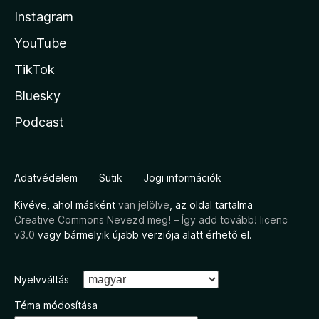
Instagram
YouTube
TikTok
Bluesky
Podcast
Adatvédelem
Sütik
Jogi információk
Kivéve, ahol másként
van jelölve
, az oldal tartalma
Creative Commons Nevezd meg! – Így add tovább! licenc
v3.0
vagy bármelyik újabb verziója alatt érhető el.
Nyelvváltás
Téma módosítása