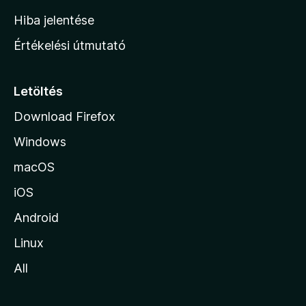
o
Hiba jelentése
n
Értékelési útmutató
l
a
p
Letöltés
j
Download Firefox
á
Windows
r
a
macOS
iOS
Android
Linux
All