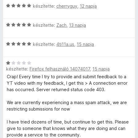
l
:
l
g
h
C
készítette:
cherryguy
,
12 napja
k
é
5
l
o
s
e
s
/
a
s
i
i
l
:
5
g
é
C
l
készítette:
Zach
,
13 napja
é
5
o
r
s
l
s
/
s
t
p
i
a
:
5
é
é
C
l
készítette:
4ti11a.us
,
15 napja
g
4
r
k
s
s
l
o
/
t
e
i
a
s
5
é
l
C
l
o
g
é
k
é
készítette:
Firefox felhasználó 14074017
,
15 napja
s
l
o
r
e
s
i
a
s
Crap! Every time I try to provide and submit feedback to a
t
l
n
:
l
g
é
YT video with my feedback, I get this > A connection error
é
é
5
l
o
r
has occurred. Server returned status code 403.
k
s
/
Y
a
s
t
e
:
5
g
é
é
We are currently experiencing a mass spam attack, we are
l
5
o
o
r
k
restricting submissions for now
é
/
s
t
e
s
5
é
é
l
I have tried dozens of time, but continue to get this. Please
:
u
r
k
é
give to someone that knows what they are doing and can
5
t
e
s
provide a service to the community.
/