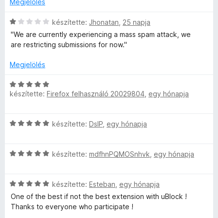
é
Megjelölés
é
é
/
g
r
k
s
5
o
C
t
készítette:
Jhonatan
,
25 napja
e
:
s
s
é
l
''We are currently experiencing a mass spam attack, we
5
é
i
k
é
are restricting submissions for now.''
/
r
l
e
s
5
t
l
l
:
Megjelölés
é
a
é
5
k
g
s
/
C
e
o
:
készítette:
Firefox felhasználó 20029804
,
egy hónapja
5
s
l
s
1
i
é
é
/
l
s
C
r
készítette:
DslP
,
egy hónapja
5
l
:
s
t
a
5
i
é
g
/
C
l
készítette:
mdfhnPQMOSnhvk
,
egy hónapja
k
o
5
s
l
e
s
i
a
l
é
C
l
készítette:
Esteban
,
egy hónapja
g
é
r
s
l
o
s
One of the best if not the best extension with uBlock !
t
i
a
s
:
Thanks to everyone who participate !
é
l
g
é
1
k