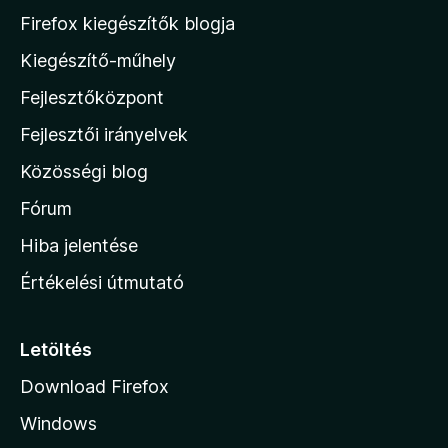
5
M
Firefox kiegészítők blogja
/
o
5
Kiegészítő-műhely
z
Fejlesztőközpont
i
l
Fejlesztői irányelvek
l
Közösségi blog
a
h
Fórum
o
Hiba jelentése
n
Értékelési útmutató
l
a
p
Letöltés
j
Download Firefox
á
Windows
r