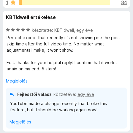
r
1
84
é
e
r
g
B
KBTidwell értékelése
t
é
é
s
l
k
C
készítette:
KBTidwell
,
egy éve
z
e
s
Perfect except that recently it's not showing me the post-
í
o
l
i
skip time after the full video time. No matter what
t
é
l
adjustments I make, it won't show.
s
l
ő
c
:
a
k
Edit: thanks for your helpful reply! I confirm that it works
4
g
again on my end. 5 stars!
k
,
o
8
s
Megjelölés
-
/
é
5
r
Fejlesztői válasz
közzétéve:
egy éve
t
S
YouTube made a change recently that broke this
é
feature, but it should be working again now!
k
k
e
Megjelölés
l
i
é