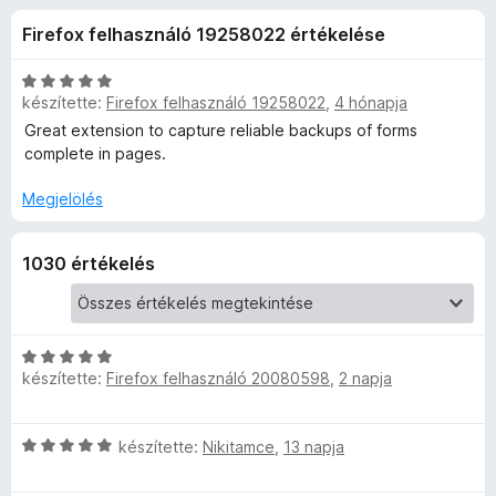
F
r
e
Firefox felhasználó 19258022 értékelése
t
g
i
é
é
k
C
s
készítette:
Firefox felhasználó 19258022
,
4 hónapja
l
e
s
z
l
i
Great extension to capture reliable backups of forms
é
l
í
complete in pages.
e
s
l
t
:
a
Megjelölés
ő
é
4
g
k
,
o
1030 értékelés
r
8
s
/
é
5
r
t
t
C
é
é
készítette:
Firefox felhasználó 20080598
,
2 napja
s
k
i
e
k
l
l
C
készítette:
Nikitamce
,
13 napja
l
é
s
a
e
s
i