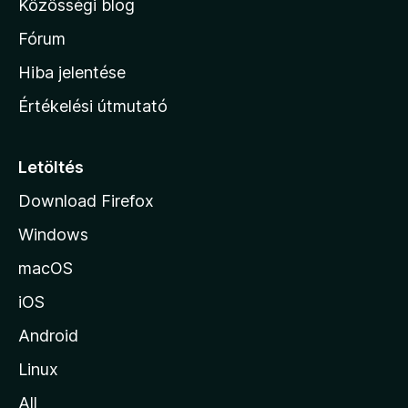
Közösségi blog
a
h
Fórum
o
Hiba jelentése
n
Értékelési útmutató
l
a
p
Letöltés
j
Download Firefox
á
Windows
r
a
macOS
iOS
Android
Linux
All