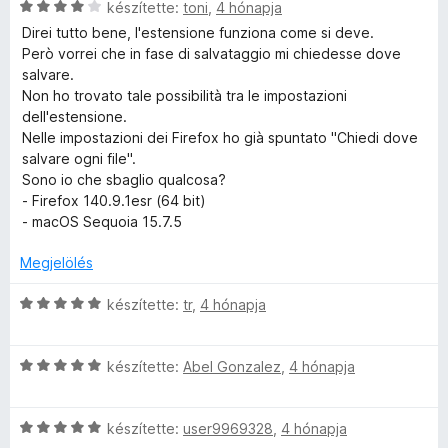
5
C
készítette:
toni
,
4 hónapja
l
o
t
l
:
s
a
s
Direi tutto bene, l'estensione funziona come si deve.
é
é
5
i
g
é
Però vorrei che in fase di salvataggio mi chiedesse dove
k
s
/
l
o
r
salvare.
e
:
5
l
s
t
Non ho trovato tale possibilità tra le impostazioni
l
5
a
é
é
dell'estensione.
é
/
g
r
k
Nelle impostazioni dei Firefox ho già spuntato "Chiedi dove
s
5
o
t
e
salvare ogni file".
:
s
é
l
Sono io che sbaglio qualcosa?
5
é
k
é
- Firefox 140.9.1esr (64 bit)
/
r
e
s
- macOS Sequoia 15.7.5
5
t
l
:
é
é
Megjelölés
5
k
s
/
e
C
:
készítette:
tr
,
4 hónapja
5
l
s
5
é
i
/
s
C
l
készítette:
Abel Gonzalez
,
4 hónapja
5
:
s
l
4
i
a
/
C
l
készítette:
user9969328
,
4 hónapja
g
5