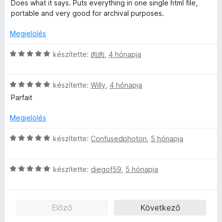
s
l
o
Does what it says. Puts everything in one single html file,
i
a
s
portable and very good for archival purposes.
l
g
é
l
o
r
Megjelölés
a
s
t
g
é
é
C
készítette:
肉肉
,
4 hónapja
o
r
k
s
s
t
e
i
é
é
l
C
l
készítette:
Willy
,
4 hónapja
r
k
é
s
l
Parfait
t
e
s
i
a
é
l
:
l
g
Megjelölés
k
é
5
l
o
e
s
/
a
s
C
készítette:
Confusedphoton
,
5 hónapja
l
:
5
g
é
s
é
5
o
r
i
s
/
s
t
C
l
készítette:
diegof59
,
5 hónapja
:
5
é
é
s
l
5
r
k
i
a
/
t
e
l
g
Előző
Következő
5
é
l
l
o
k
é
a
s