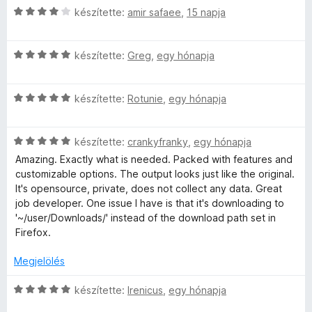
g
:
C
l
készítette:
amir safaee
,
15 napja
o
5
l
s
l
s
/
i
a
é
5
é
C
l
készítette:
Greg
,
egy hónapja
g
r
s
l
o
t
i
a
s
s
é
C
l
készítette:
Rotunie
,
egy hónapja
g
é
k
s
l
o
r
e
e
i
a
s
t
l
C
l
készítette:
crankyfranky
,
egy hónapja
g
é
é
é
i
s
l
o
r
k
Amazing. Exactly what is needed. Packed with features and
s
i
a
s
t
e
customizable options. The output looks just like the original.
:
l
g
é
é
l
It's opensource, private, does not collect any data. Great
5
l
o
r
k
é
job developer. One issue I have is that it's downloading to
/
a
s
t
e
s
'~/user/Downloads/' instead of the download path set in
5
g
é
é
l
:
Firefox.
o
r
k
é
5
s
t
e
s
/
Megjelölés
é
é
l
:
5
r
k
é
4
C
készítette:
Irenicus
,
egy hónapja
t
e
s
/
s