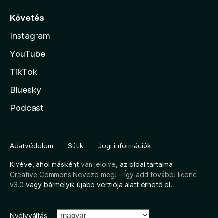
Követés
Instagram
YouTube
TikTok
Bluesky
Podcast
Adatvédelem
Sütik
Jogi információk
Kivéve, ahol másként
van jelölve
, az oldal tartalma
Creative Commons Nevezd meg! – Így add tovább! licenc
v3.0
vagy bármelyik újabb verziója alatt érhető el.
Nyelvváltás