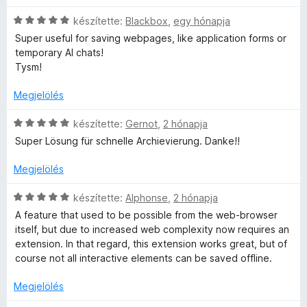
é
l
:
5
i
k
é
5
C
l
készítette:
Blackbox
,
egy hónapja
e
s
/
s
l
Super useful for saving webpages, like application forms or
l
:
5
i
a
temporary AI chats!
é
5
l
g
Tysm!
s
/
l
o
:
5
a
s
Megjelölés
5
g
é
/
o
r
C
készítette:
Gernot
,
2 hónapja
5
s
t
s
Super Lösung für schnelle Archievierung. Danke!!
é
é
i
r
k
l
Megjelölés
t
e
l
é
l
a
C
készítette:
Alphonse
,
2 hónapja
k
é
g
s
A feature that used to be possible from the web-browser
e
s
o
i
itself, but due to increased web complexity now requires an
l
:
s
l
extension. In that regard, this extension works great, but of
é
5
é
l
course not all interactive elements can be saved offline.
s
/
r
a
:
5
t
g
Megjelölés
5
é
o