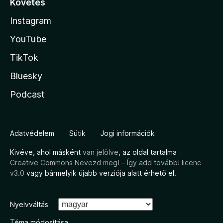
Követés
Instagram
YouTube
TikTok
Bluesky
Podcast
Adatvédelem
Sütik
Jogi információk
Kivéve, ahol másként
van jelölve
, az oldal tartalma
Creative Commons Nevezd meg! – Így add tovább! licenc
v3.0
vagy bármelyik újabb verziója alatt érhető el.
Nyelvváltás
Téma módosítása