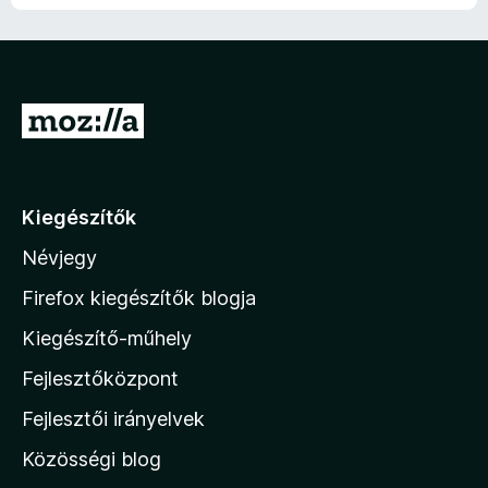
U
g
r
á
Kiegészítők
s
Névjegy
a
M
Firefox kiegészítők blogja
o
Kiegészítő-műhely
z
Fejlesztőközpont
i
l
Fejlesztői irányelvek
l
Közösségi blog
a