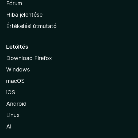
h
Fórum
o
Hiba jelentése
n
Értékelési útmutató
l
a
p
Letöltés
j
Download Firefox
á
Windows
r
a
macOS
iOS
Android
Linux
All