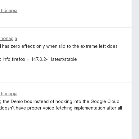
 hónapja
 hónapja
 has zero effect; only when slid to the extreme left does
nfo firefox = 147.0.2-1 latest/stable
 hónapja
g the Demo box instead of hooking into the Google Cloud
ill doesn't have proper voice fetching implementation after all