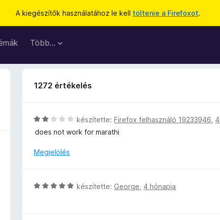
A kiegészítők használatához le kell
töltenie a Firefoxot
.
émák
Több…
1272 értékelés
C
készítette:
Firefox felhasználó 19233946
,
4
s
does not work for marathi
i
l
Megjelölés
l
a
g
C
készítette:
George
,
4 hónapja
o
s
s
i
é
l