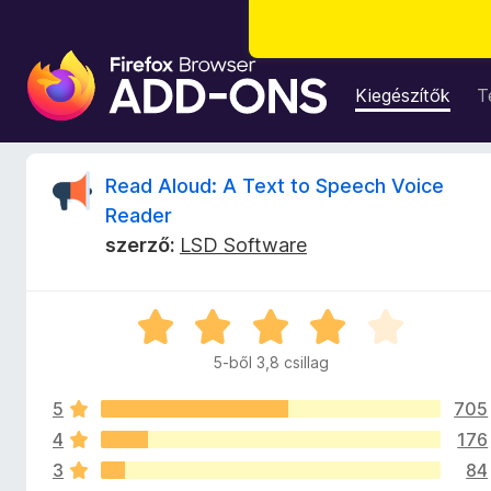
F
i
Kiegészítők
T
r
e
f
R
Read Aloud: A Text to Speech Voice
o
Reader
x
e
szerző:
LSD Software
b
ö
a
n
C
g
d
s
é
5-ből 3,8 csillag
i
s
A
l
z
5
705
l
ő
a
4
176
l
k
g
3
84
o
i