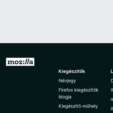
U
g
Kiegészítők
r
Névjegy
á
s
Firefox kiegészítők
a
blogja
M
Kiegészítő-műhely
o