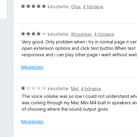
r
l
C
készítette:
Olga
,
4 hónapja
t
a
s
é
g
i
k
o
l
e
s
l
l
C
készítette:
Wizsensei
,
4 hónapja
é
a
é
s
Very good. Only problem when i try in normal page it very
r
g
s
i
open extension options and click test button.When test
t
o
:
l
responsive and i can play other page i want without wait
é
s
2
l
k
é
/
a
Megjelölés
e
r
5
g
l
t
o
é
é
s
s
C
készítette:
Mel
,
4 hónapja
k
é
:
s
e
The voice volume was so low I could not understand wha
r
5
i
l
was coming through my Mac Mini M4 built in speakers an
t
/
l
é
of choosing where the sound output goes.
é
5
l
s
k
a
Megjelölés
:
e
g
5
l
o
/
é