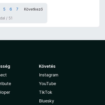
5
6
7
Következő
ldal / 51
össég
Követés
ect
Instagram
ribute
YouTube
loper
TikTok
Bluesky