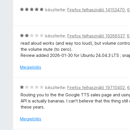
/
a
é
é
5
g
s
C
k
készítette:
Firefox felhasználó 14153470
,
6
o
:
s
e
s
5
i
l
é
/
l
é
r
5
l
s
C
készítette:
Firefox felhasználó 19266537
,
6
t
a
:
s
é
read aloud works (and way too loud), but volume control
g
1
i
k
the volume mute (to zero).
o
/
l
e
Review added 2026-01-30 for Ubuntu 24.04.3 LTS ; snap i
s
5
l
l
é
a
Megjelölés
é
r
g
s
t
o
:
é
s
3
C
készítette:
Firefox felhasználó 19710402
,
6
k
é
/
s
e
Routing you to the the Google TTS sales page and usin
r
5
i
l
API is actually bananas. I can't believe that this thing st
t
l
é
these years.
é
l
s
k
a
Megjelölés
:
e
g
5
l
o