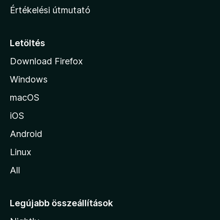
n
Értékelési útmutató
l
a
p
Letöltés
j
Download Firefox
á
Windows
r
a
macOS
iOS
Android
Linux
All
Legújabb összeállítások