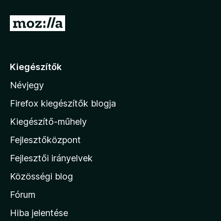
é
5
k
U
e
l
g
é
r
s
á
:
Kiegészítők
1
s
/
Névjegy
a
5
M
Firefox kiegészítők blogja
o
Kiegészítő-műhely
z
Fejlesztőközpont
i
l
Fejlesztői irányelvek
l
Közösségi blog
a
h
Fórum
o
Hiba jelentése