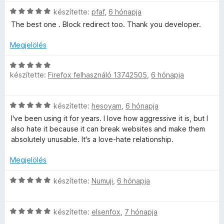
k
i
a
s
s
e
C
l
készítette:
pfaf
,
6 hónapja
g
é
:
l
s
l
o
r
5
The best one . Block redirect too. Thank you developer.
é
i
a
s
t
/
s
l
g
é
é
5
Megjelölés
:
l
o
r
k
1
a
s
t
e
C
/
g
é
készítette:
Firefox felhasználó 13742505
,
6 hónapja
é
l
s
5
o
r
k
é
i
s
t
e
s
l
C
é
készítette:
hesoyam
,
6 hónapja
é
l
:
l
s
r
k
é
5
a
I've been using it for years. I love how aggressive it is, but I
i
t
e
s
/
g
also hate it because it can break websites and make them
l
é
l
:
5
o
absolutely unusable. It's a love-hate relationship.
l
k
é
5
s
a
e
s
/
é
Megjelölés
g
l
:
5
r
o
é
5
C
t
készítette:
Numuji
,
6 hónapja
s
s
/
s
é
é
:
5
i
k
r
5
C
l
készítette:
elsenfox
,
7 hónapja
e
t
/
s
l
l