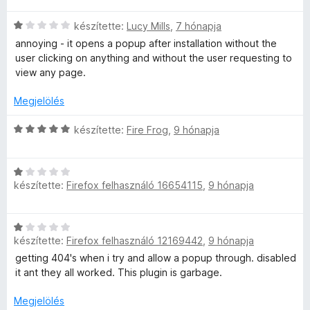
é
5
i
a
é
k
C
l
készítette:
Lucy Mills
,
7 hónapja
g
s
e
s
l
o
:
annoying - it opens a popup after installation without the
l
i
a
s
5
user clicking on anything and without the user requesting to
é
l
g
é
/
view any page.
s
l
o
r
5
:
a
s
t
Megjelölés
5
g
é
é
/
o
r
k
C
készítette:
Fire Frog
,
9 hónapja
5
s
t
e
s
é
é
l
i
r
k
é
C
l
t
készítette:
Firefox felhasználó 16654115
,
9 hónapja
e
s
s
l
é
l
:
i
a
k
é
5
l
g
C
e
s
/
l
o
készítette:
Firefox felhasználó 12169442
,
9 hónapja
s
l
:
5
a
s
i
é
getting 404's when i try and allow a popup through. disabled
5
g
é
l
s
it ant they all worked. This plugin is garbage.
/
o
r
l
:
5
s
t
a
Megjelölés
1
é
é