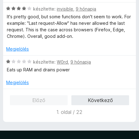
g
/
r
k
o
C
készítette:
invisible
,
9 hónapja
5
t
e
s
s
é
l
It's pretty good, but some functions don't seem to work. For
é
i
k
é
example: "Last request-Allow" has never allowed the last
r
l
e
s
request. This is the case across browsers (Firefox, Edge,
t
l
l
:
Chrome). Overall, good add-on.
é
a
é
5
k
g
s
Megjelölés
/
e
o
:
5
l
s
C
1
készítette:
W0rd
,
9 hónapja
é
é
s
/
Eats up RAM and drains power
s
r
i
5
:
t
l
Megjelölés
1
é
l
/
k
a
Előző
Következő
5
e
g
l
o
1. oldal / 22
é
s
s
é
:
r
4
t
/