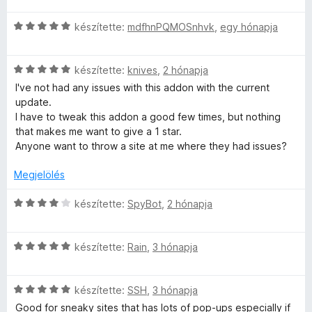
:
i
a
s
t
5
i
C
l
készítette:
mdfhnPQMOSnhvk
,
egy hónapja
g
é
é
/
s
l
o
r
k
5
c
i
a
s
t
e
C
l
készítette:
knives
,
2 hónapja
g
é
é
l
s
l
o
r
k
é
I've not had any issues with this addon with the current
t
i
a
s
t
e
s
update.
l
g
é
é
l
:
I have to tweak this addon a good few times, but nothing
)
l
o
r
k
é
5
that makes me want to give a 1 star.
a
s
t
e
s
/
Anyone want to throw a site at me where they had issues?
é
g
é
é
l
:
5
o
r
k
é
5
Megjelölés
s
t
e
r
s
/
é
é
l
:
C
5
készítette:
SpyBot
,
2 hónapja
r
k
é
5
s
t
t
e
s
/
i
é
l
:
C
5
l
készítette:
Rain
,
3 hónapja
é
k
é
5
s
l
e
s
/
i
a
k
l
:
C
5
l
készítette:
SSH
,
3 hónapja
g
é
5
s
l
o
Good for sneaky sites that has lots of pop-ups especially if