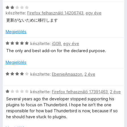
:
o
i
5
s
C
l
s
/
é
készítette:
Firefox felhasználó 14206743
,
egy éve
s
l
5
r
i
a
更新がないために移行します
e
t
l
g
é
l
o
Megjelölés
i
k
a
s
e
g
C
é
készítette:
iG0R
,
egy éve
l
o
s
r
The only and best add-on for the declared purpose.
é
s
i
t
s
é
l
é
Megjelölés
:
r
l
k
2
t
a
e
C
készítette:
EbenieAmaazon
,
2 éve
/
é
g
l
s
5
k
o
é
i
e
s
s
C
l
készítette:
Firefox felhasználó 17391463
,
2 éve
l
é
:
s
l
Several years ago the developer stopped supporting his
é
r
5
i
a
plugins to focus on Thunderbird. I hope he isn't the one
s
t
/
l
g
responsible for how bad Thunderbird is now, because if so
:
é
5
l
o
he should have stuck to plugins.
2
k
a
s
/
e