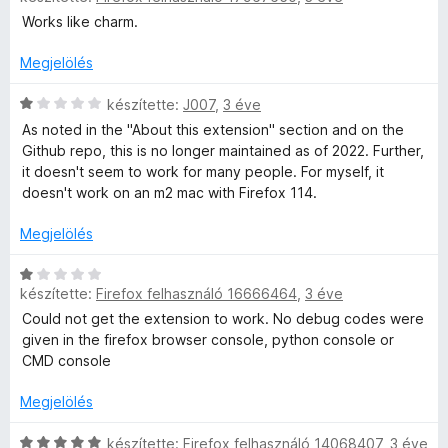
l
:
5
é
i
Works like charm.
é
5
r
l
s
/
t
l
Megjelölés
:
5
é
a
4
k
g
C
készítette:
J007
,
3 éve
/
e
o
s
As noted in the "About this extension" section and on the
5
l
s
i
Github repo, this is no longer maintained as of 2022. Further,
é
é
l
it doesn't seem to work for many people. For myself, it
s
r
l
doesn't work on an m2 mac with Firefox 114.
:
t
a
1
é
g
Megjelölés
/
k
o
5
e
s
C
l
é
készítette:
Firefox felhasználó 16666464
,
3 éve
s
é
r
i
Could not get the extension to work. No debug codes were
s
t
l
given in the firefox browser console, python console or
:
é
l
CMD console
5
k
a
/
e
g
Megjelölés
5
l
o
é
s
C
készítette:
Firefox felhasználó 14068407
,
3 éve