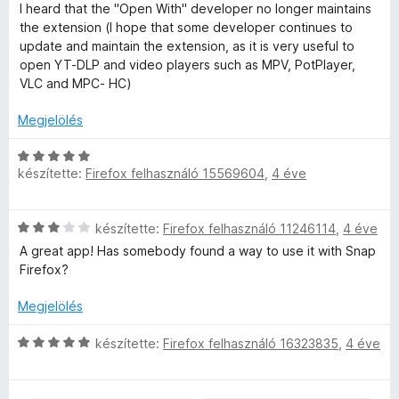
k
é
4
i
a
I heard that the "Open With" developer no longer maintains
e
s
/
l
g
the extension (I hope that some developer continues to
l
:
5
l
o
update and maintain the extension, as it is very useful to
é
5
a
s
open YT-DLP and video players such as MPV, PotPlayer,
s
/
g
é
VLC and MPC- HC)
:
5
o
r
5
s
t
Megjelölés
/
é
é
5
r
C
k
készítette:
Firefox felhasználó 15569604
,
4 éve
t
s
e
é
i
l
k
l
é
C
készítette:
Firefox felhasználó 11246114
,
4 éve
e
l
s
s
l
a
:
A great app! Has somebody found a way to use it with Snap
i
é
g
3
Firefox?
l
s
o
/
l
:
s
Megjelölés
5
a
5
é
g
C
/
r
készítette:
Firefox felhasználó 16323835
,
4 éve
o
s
5
t
s
i
é
é
l