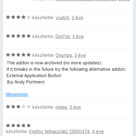
s
é
s
:
r
i
1
C
t
l
készítette:
ycatch
,
3 éve
/
s
é
l
5
i
k
a
C
l
készítette:
DimTim
,
3 éve
e
g
s
l
l
o
i
a
é
s
C
l
készítette:
Onurtag
,
3 éve
g
s
é
s
l
o
:
r
The addon is now archived (no more updates).
i
a
s
1
t
If it breaks in the future try the following alternative addon:
l
g
é
/
é
External Application Button
l
o
r
5
k
(by Andy Portmen)
a
s
t
e
g
é
é
l
Megjelölés
o
r
k
é
s
t
e
s
C
készítette:
nplee
,
3 éve
é
é
l
:
s
r
k
é
5
i
t
e
s
C
/
l
é
készítette:
Firefox felhasználó 12900474
,
4 éve
l
:
s
5
l