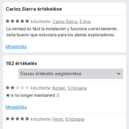
t
r
e
Carlos Sierra értékelése
t
g
h
é
é
k
C
készítette:
Carlos Sierra
,
5 éve
s
é
e
s
La verdad es fácil la instalación y funciona correctamente.
z
l
i
sería bueno que estuviera para los demás exploradores.
é
l
í
r
s
l
t
Megjelölés
:
a
ő
t
3
g
k
182 értékelés
,
o
é
6
s
/
é
5
r
k
t
C
készítette:
Korwin
,
5 hónapja
é
s
❌ is no longer maintained :(
e
k
i
e
l
Megjelölés
l
l
l
é
a
C
készítette:
Fenrir
,
6 hónapja
é
s
g
s