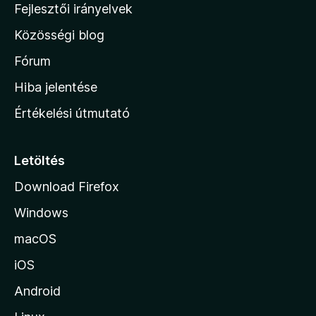
l
Fejlesztői irányelvek
l
Közösségi blog
a
h
Fórum
o
Hiba jelentése
n
Értékelési útmutató
l
a
p
Letöltés
j
Download Firefox
á
Windows
r
a
macOS
iOS
Android