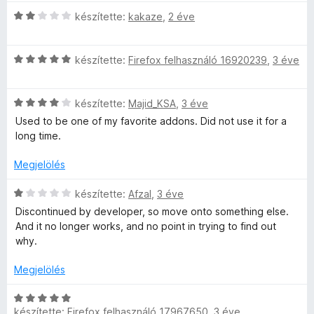
i
/
é
C
l
készítette:
kakaze
,
2 éve
5
r
s
l
t
i
a
é
C
l
készítette:
Firefox felhasználó 16920239
,
3 éve
g
k
s
l
o
e
i
a
s
l
C
l
készítette:
Majid_KSA
,
3 éve
g
é
é
s
l
o
r
Used to be one of my favorite addons. Did not use it for a
s
i
a
s
t
long time.
:
l
g
é
é
5
l
o
r
k
Megjelölés
/
a
s
t
e
5
g
é
é
l
C
készítette:
Afzal
,
3 éve
o
r
k
é
s
Discontinued by developer, so move onto something else.
s
t
e
s
i
And it no longer works, and no point in trying to find out
é
é
l
:
l
why.
r
k
é
4
l
t
e
s
/
a
Megjelölés
é
l
:
5
g
k
é
2
o
C
e
s
/
s
készítette:
Firefox felhasználó 17967650
,
3 éve
s