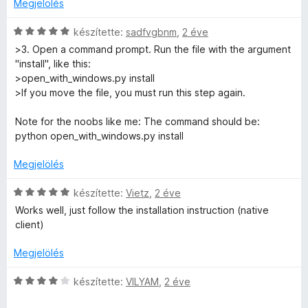
g
é
Megjelölés
5
l
o
r
é
s
t
C
készítette:
sadfvgbnm
,
2 éve
s
é
é
s
>3. Open a command prompt. Run the file with the argument
:
r
k
i
"install", like this:
5
t
e
l
>open_with_windows.py install
/
é
l
l
>If you move the file, you must run this step again.
5
k
é
a
e
s
g
Note for the noobs like me: The command should be:
l
:
o
python open_with_windows.py install
é
4
s
s
/
é
Megjelölés
:
5
r
1
t
C
készítette:
Vietz
,
2 éve
/
é
s
Works well, just follow the installation instruction (native
5
k
i
client)
e
l
l
l
Megjelölés
é
a
s
g
C
készítette:
VILYAM
,
2 éve
:
o
s
5
s