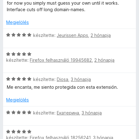
é
s
l
/
for now you simply must guess your own until it works.
s
,
l
5
Interface cuts off long domain-names.
:
a
4
g
Megjelölés
/
o
5
s
C
készítette:
Jeurissen Apps
,
2 hónapja
é
s
r
i
t
C
l
é
készítette:
Firefox felhasználó 19945682
,
2 hónapja
s
l
k
i
a
e
l
g
C
készítette:
Diosa
,
3 hónapja
l
l
o
s
é
a
s
Me encanta, me siento protegida con esta extensión.
i
s
g
é
l
:
o
Megjelölés
r
l
4
s
t
a
/
C
é
készítette:
Екатерина
,
3 hónapja
é
g
5
s
r
k
o
i
t
e
s
C
l
é
l
é
készítette:
Firefox felhasználó 18256241
,
3 hónapja
s
l
k