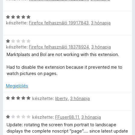
é
r
i
a
e
s
t
l
g
l
:
C
é
l
o
é
5
készítette:
Firefox felhasználó 19917843
,
3 hónapja
s
k
a
s
s
/
i
e
g
é
:
5
l
l
o
r
5
C
l
é
s
t
/
készítette:
Firefox felhasználó 18378924
,
3 hónapja
s
a
s
é
é
5
i
Marktplaats and Bol are not working with this extension.
g
:
r
k
l
o
5
t
e
l
Had to disable the extension because it prevented me to
s
/
é
l
a
watch pictures on pages.
é
5
k
é
g
r
e
s
o
Megjelölés
t
l
:
s
é
é
5
é
C
készítette:
liberty
,
3 hónapja
k
s
/
r
s
e
:
5
t
i
l
5
C
é
l
készítette:
FFuser68.11
,
3 hónapja
é
/
s
k
l
s
Update: rotating the screen from portrait to landscape
5
i
e
a
:
displays the complete noscript "page".... since latest update