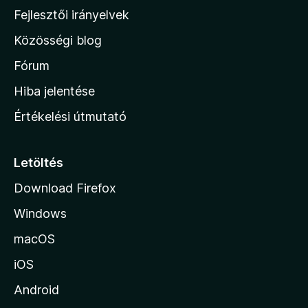
l
Fejlesztői irányelvek
l
Közösségi blog
a
h
Fórum
o
Hiba jelentése
n
Értékelési útmutató
l
a
p
Letöltés
j
Download Firefox
á
Windows
r
a
macOS
iOS
Android