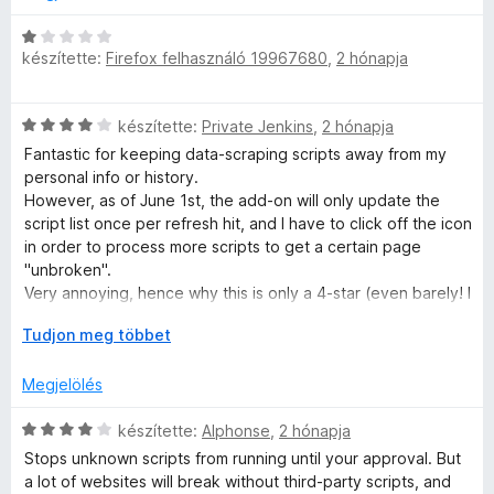
é
o
k
n
C
e
t
készítette:
Firefox felhasználó 19967680
,
2 hónapja
s
l
á
i
é
s
l
C
s
,
készítette:
Private Jenkins
,
2 hónapja
l
s
:
a
Fantastic for keeping data-scraping scripts away from my
i
3
g
personal info or history.
l
/
o
However, as of June 1st, the add-on will only update the
l
5
s
script list once per refresh hit, and I have to click off the icon
a
é
in order to process more scripts to get a certain page
g
r
"unbroken".
o
t
Very annoying, hence why this is only a 4-star (even barely! I
s
é
give this add-on a 3.5 in reality) review.
é
K
Tudjon meg többet
k
r
i
e
Fix this issue, and the rest of the problems I encounter will
t
b
l
Megjelölés
again be someone else's problem.
é
o
é
k
n
C
s
készítette:
Alphonse
,
2 hónapja
e
t
s
:
Stops unknown scripts from running until your approval. But
l
á
i
1
a lot of websites will break without third-party scripts, and