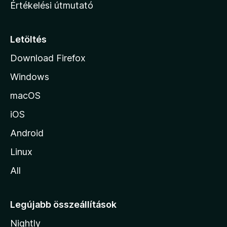
Értékelési útmutató
l
a
p
Letöltés
j
Download Firefox
á
Windows
r
a
macOS
iOS
Android
Linux
All
Legújabb összeállítások
Nightly