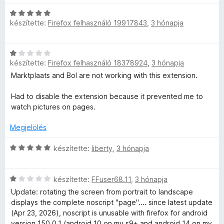
t
l
g
l
:
5
C
é
l
o
é
5
készítette:
Firefox felhasználó 19917843
,
3 hónapja
s
k
a
s
s
/
i
e
g
é
:
5
l
l
o
r
5
C
l
é
s
t
/
készítette:
Firefox felhasználó 18378924
,
3 hónapja
s
a
s
é
é
5
i
Marktplaats and Bol are not working with this extension.
g
:
r
k
l
o
5
t
e
l
Had to disable the extension because it prevented me to
s
/
é
l
a
watch pictures on pages.
é
5
k
é
g
r
e
s
o
Megjelölés
t
l
:
s
é
é
5
é
C
készítette:
liberty
,
3 hónapja
k
s
/
r
s
e
:
5
t
i
l
5
C
é
l
készítette:
FFuser68.11
,
3 hónapja
é
/
s
k
l
s
Update: rotating the screen from portrait to landscape
5
i
e
a
:
displays the complete noscript "page".... since latest update
l
l
g
5
(Apr 23, 2026), noscript is unusable with firefox for android
l
é
o
/
version 150.0.1 (android 10 on my s9+ and android 14 on my