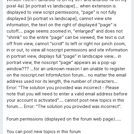
a
s
s
5
pixel 4a) [in portrait vs landscape]... when extension is
g
:
é
displayed to view script permissions, "page" is not fully
o
1
r
displayed [in portrait vs landscape], cannot view site
s
/
t
information, the text on the right of displayed "page" is
é
5
é
cutoff.... page seems zoomed in, "enlarged" and does not
r
k
"shrink" so the entire "page" can be viewed, the text is cut
t
e
off from view, cannot "scroll" to left or right nor pinch zoom,
é
l
in or out, to view all noscript permissions and site information
k
é
in portrait view, displays full "page" in landscape view... in
e
s
portrait view, the noscript "page" appears as a pop-up
l
:
window??? ...for an unknown reason I am unable to register
é
5
on the noscript.net InformAction forum... no matter the email
s
/
address used nor its length, the number of characters...
:
5
Error: "The solution you provided was incorrect - Please
1
note that you will need to enter a valid email address before
/
your account is activated".... cannot post new topics in this
5
forum.... Error: "The solution you provided was incorrect".
Forum permissions (displayed on the forum web page).....
You can post new topics in this forum