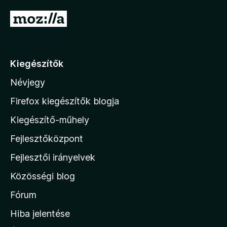
l
é
é
U
k
s
g
e
:
l
r
5
é
/
á
Kiegészítők
s
5
s
:
Névjegy
a
5
/
M
Firefox kiegészítők blogja
5
o
Kiegészítő-műhely
z
Fejlesztőközpont
i
l
Fejlesztői irányelvek
l
Közösségi blog
a
h
Fórum
o
Hiba jelentése
n