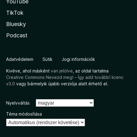
YouTube
TikTok
Bluesky
Podcast
Adatvédelem
Sütik
Jogi információk
Kivéve, ahol másként
van jelölve
, az oldal tartalma
Creative Commons Nevezd meg! – Így add tovább! licenc
v3.0
vagy bármelyik újabb verziója alatt érhető el.
Nyelvváltás
Téma módosítása