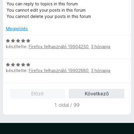
You can reply to topics in this forum
You cannot edit your posts in this forum
You cannot delete your posts in this forum
Megjelölés
C
készítette:
Firefox felhasználó 19904250
,
3 hónapja
s
i
l
C
l
készítette:
Firefox felhasználó 19902880
,
3 hónapja
s
a
i
g
l
o
l
s
Előző
Következő
a
é
g
r
1. oldal / 99
o
t
s
é
é
k
r
e
t