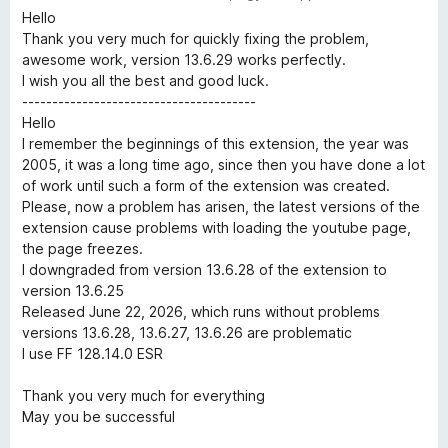
t
5
l
s
l
k
s
Hello
é
é
i
a
é
Thank you very much for quickly fixing the problem,
k
s
l
g
r
awesome work, version 13.6.29 works perfectly.
e
e
:
l
o
t
I wish you all the best and good luck.
l
5
a
s
é
---------------------------------------
é
/
l
g
é
k
Hello
s
5
o
r
e
I remember the beginnings of this extension, the year was
:
é
s
t
l
2005, it was a long time ago, since then you have done a lot
5
é
é
é
of work until such a form of the extension was created.
/
r
k
s
s
Please, now a problem has arisen, the latest versions of the
5
t
e
:
extension cause problems with loading the youtube page,
é
l
5
the page freezes.
e
k
é
/
I downgraded from version 13.6.28 of the extension to
e
s
5
version 13.6.25
i
l
:
Released June 22, 2026, which runs without problems
é
5
versions 13.6.28, 13.6.27, 13.6.26 are problematic
s
/
I use FF 128.14.0 ESR
:
5
5
Thank you very much for everything
/
May you be successful
5