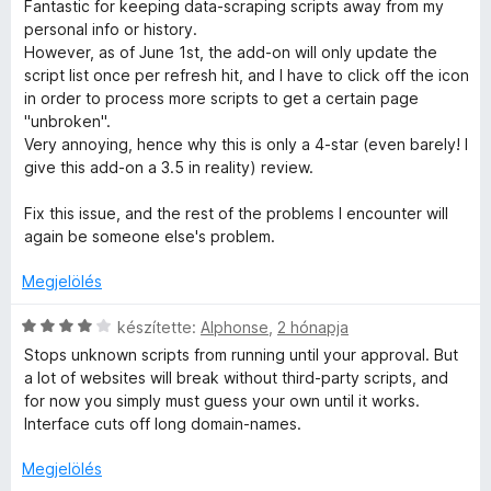
s
3
a
Fantastic for keeping data-scraping scripts away from my
i
/
g
personal info or history.
l
5
o
However, as of June 1st, the add-on will only update the
l
s
script list once per refresh hit, and I have to click off the icon
a
é
in order to process more scripts to get a certain page
g
r
"unbroken".
o
t
Very annoying, hence why this is only a 4-star (even barely! I
s
é
give this add-on a 3.5 in reality) review.
é
k
r
e
Fix this issue, and the rest of the problems I encounter will
t
l
again be someone else's problem.
é
é
k
s
Megjelölés
e
:
l
C
1
készítette:
Alphonse
,
2 hónapja
é
s
/
Stops unknown scripts from running until your approval. But
s
i
5
a lot of websites will break without third-party scripts, and
:
l
for now you simply must guess your own until it works.
4
l
Interface cuts off long domain-names.
/
a
5
g
Megjelölés
o