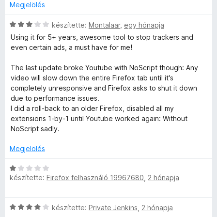
Megjelölés
C
készítette:
Montalaar
,
egy hónapja
s
Using it for 5+ years, awesome tool to stop trackers and
i
even certain ads, a must have for me!
l
l
The last update broke Youtube with NoScript though: Any
a
video will slow down the entire Firefox tab until it's
g
completely unresponsive and Firefox asks to shut it down
o
due to performance issues.
s
I did a roll-back to an older Firefox, disabled all my
é
extensions 1-by-1 until Youtube worked again: Without
r
NoScript sadly.
t
é
Megjelölés
k
e
C
l
készítette:
Firefox felhasználó 19967680
,
2 hónapja
s
é
i
s
l
C
:
készítette:
Private Jenkins
,
2 hónapja
l