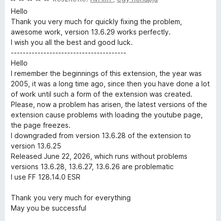
o
t
5
l
k
s
l
s
Hello
é
é
i
a
é
Thank you very much for quickly fixing the problem,
k
s
l
g
e
r
awesome work, version 13.6.29 works perfectly.
e
:
l
o
t
I wish you all the best and good luck.
l
5
a
s
é
---------------------------------------
l
é
/
g
é
k
Hello
s
5
o
r
e
I remember the beginnings of this extension, the year was
:
é
s
t
l
2005, it was a long time ago, since then you have done a lot
5
é
é
é
of work until such a form of the extension was created.
/
s
r
k
s
Please, now a problem has arisen, the latest versions of the
5
t
e
:
extension cause problems with loading the youtube page,
é
l
5
the page freezes.
e
k
é
/
I downgraded from version 13.6.28 of the extension to
e
s
5
version 13.6.25
i
l
:
Released June 22, 2026, which runs without problems
é
5
versions 13.6.28, 13.6.27, 13.6.26 are problematic
s
/
I use FF 128.14.0 ESR
:
5
5
Thank you very much for everything
/
May you be successful
5