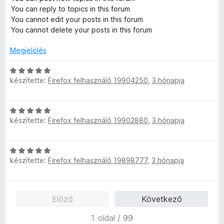
You can reply to topics in this forum
You cannot edit your posts in this forum
You cannot delete your posts in this forum
Megjelölés
C
készítette:
Firefox felhasználó 19904250
,
3 hónapja
s
i
l
C
l
készítette:
Firefox felhasználó 19902880
,
3 hónapja
s
a
i
g
l
o
C
l
s
készítette:
Firefox felhasználó 19898777
,
3 hónapja
s
a
é
i
g
r
l
o
t
l
s
é
Előző
Következő
a
é
k
g
r
1. oldal / 99
e