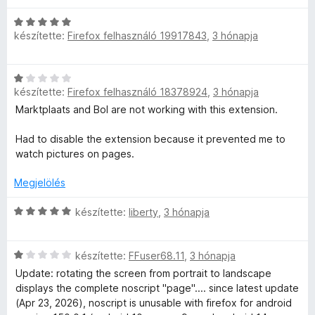
t
l
g
l
:
5
C
é
l
o
é
5
készítette:
Firefox felhasználó 19917843
,
3 hónapja
s
k
a
s
s
/
i
e
g
é
:
5
l
l
o
r
5
C
l
é
s
t
/
készítette:
Firefox felhasználó 18378924
,
3 hónapja
s
a
s
é
é
5
i
Marktplaats and Bol are not working with this extension.
g
:
r
k
l
o
5
t
e
l
Had to disable the extension because it prevented me to
s
/
é
l
a
watch pictures on pages.
é
5
k
é
g
r
e
s
o
Megjelölés
t
l
:
s
é
é
5
é
C
készítette:
liberty
,
3 hónapja
k
s
/
r
s
e
:
5
t
i
l
5
C
é
l
készítette:
FFuser68.11
,
3 hónapja
é
/
s
k
l
s
Update: rotating the screen from portrait to landscape
5
i
e
a
:
displays the complete noscript "page".... since latest update
l
l
g
5
(Apr 23, 2026), noscript is unusable with firefox for android
l
é
o