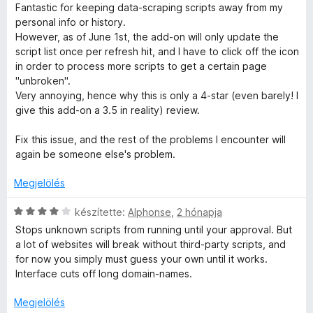
s
3
a
Fantastic for keeping data-scraping scripts away from my
i
/
g
personal info or history.
l
5
o
However, as of June 1st, the add-on will only update the
l
s
script list once per refresh hit, and I have to click off the icon
a
é
in order to process more scripts to get a certain page
g
r
"unbroken".
o
t
Very annoying, hence why this is only a 4-star (even barely! I
s
é
give this add-on a 3.5 in reality) review.
é
k
r
e
Fix this issue, and the rest of the problems I encounter will
t
l
again be someone else's problem.
é
é
k
s
Megjelölés
e
:
l
C
1
készítette:
Alphonse
,
2 hónapja
é
s
/
Stops unknown scripts from running until your approval. But
s
i
5
a lot of websites will break without third-party scripts, and
:
l
for now you simply must guess your own until it works.
4
l
Interface cuts off long domain-names.
/
a
5
g
Megjelölés