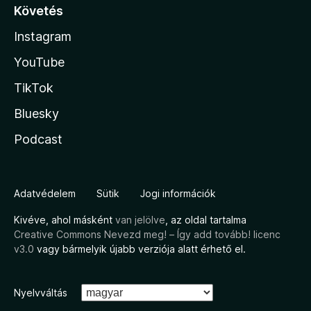
Követés
Instagram
YouTube
TikTok
Bluesky
Podcast
Adatvédelem
Sütik
Jogi információk
Kivéve, ahol másként
van jelölve
, az oldal tartalma
Creative Commons Nevezd meg! – Így add tovább! licenc
v3.0
vagy bármelyik újabb verziója alatt érhető el.
Nyelvváltás