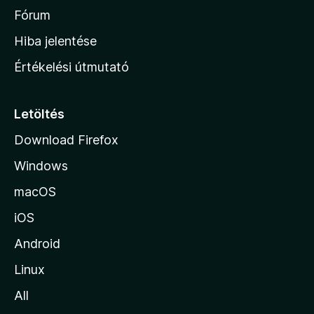
h
Fórum
o
Hiba jelentése
n
Értékelési útmutató
l
a
p
Letöltés
j
Download Firefox
á
Windows
r
a
macOS
iOS
Android
Linux
All