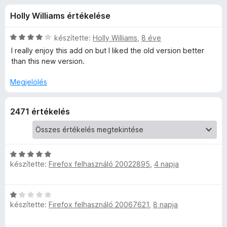
p
r
e
Holly Williams értékelése
t
g
t
é
é
k
C
készítette:
Holly Williams
,
8 éve
s
S
e
s
I really enjoy this add on but I liked the old version better
z
l
i
than this new version.
é
l
í
e
s
l
t
Megjelölés
:
a
ő
c
4
g
k
2471 értékelés
,
o
u
4
s
/
é
5
r
r
t
C
készítette:
Firefox felhasználó 20022895
,
4 napja
é
s
i
k
i
e
l
t
C
l
l
készítette:
Firefox felhasználó 20067621
,
8 napja
s
é
a
i
y
s
g
l