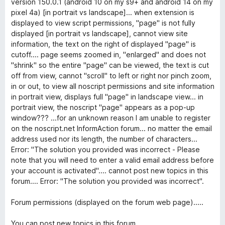
/
version 150.0.1 (android 10 on my s9+ and android 14 on my
a
s
s
5
pixel 4a) [in portrait vs landscape]... when extension is
g
:
é
displayed to view script permissions, "page" is not fully
o
1
r
displayed [in portrait vs landscape], cannot view site
s
/
t
information, the text on the right of displayed "page" is
é
5
é
cutoff.... page seems zoomed in, "enlarged" and does not
r
k
"shrink" so the entire "page" can be viewed, the text is cut
t
e
off from view, cannot "scroll" to left or right nor pinch zoom,
é
l
in or out, to view all noscript permissions and site information
k
é
in portrait view, displays full "page" in landscape view... in
e
s
portrait view, the noscript "page" appears as a pop-up
l
:
window??? ...for an unknown reason I am unable to register
é
5
on the noscript.net InformAction forum... no matter the email
s
/
address used nor its length, the number of characters...
:
5
Error: "The solution you provided was incorrect - Please
1
note that you will need to enter a valid email address before
/
your account is activated".... cannot post new topics in this
5
forum.... Error: "The solution you provided was incorrect".
Forum permissions (displayed on the forum web page).....
You can post new topics in this forum