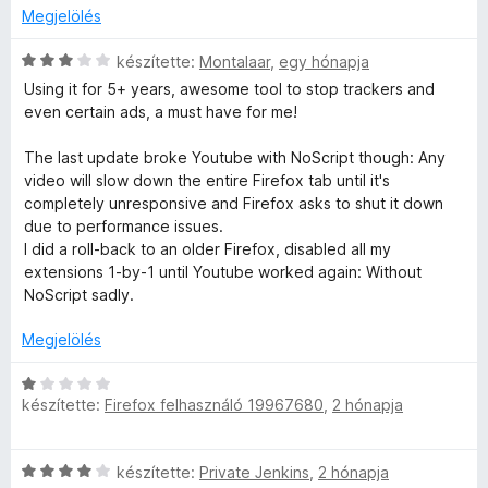
Megjelölés
C
készítette:
Montalaar
,
egy hónapja
s
Using it for 5+ years, awesome tool to stop trackers and
i
even certain ads, a must have for me!
l
l
The last update broke Youtube with NoScript though: Any
a
video will slow down the entire Firefox tab until it's
g
completely unresponsive and Firefox asks to shut it down
o
due to performance issues.
s
I did a roll-back to an older Firefox, disabled all my
é
extensions 1-by-1 until Youtube worked again: Without
r
NoScript sadly.
t
é
Megjelölés
k
e
C
l
készítette:
Firefox felhasználó 19967680
,
2 hónapja
s
é
i
s
l
C
:
készítette:
Private Jenkins
,
2 hónapja
l