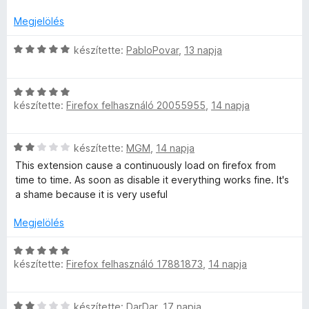
k
é
i
a
é
k
l
g
s
Megjelölés
e
e
l
o
:
l
a
s
5
C
készítette:
PabloPovar
,
13 napja
é
g
é
/
s
l
s
o
r
5
i
:
s
t
C
l
é
5
é
készítette:
Firefox felhasználó 20055955
,
14 napja
é
s
l
/
r
k
i
a
s
5
t
e
l
g
C
készítette:
MGM
,
14 napja
é
l
l
o
s
k
é
e
a
s
This extension cause a continuously load on firefox from
i
e
s
g
é
time to time. As soon as disable it everything works fine. It's
l
l
:
o
r
a shame because it is very useful
i
l
é
5
s
t
a
s
/
é
Megjelölés
é
g
:
5
r
k
o
5
C
t
e
s
készítette:
Firefox felhasználó 17881873
,
14 napja
/
s
é
l
é
5
i
k
é
r
l
e
s
C
t
készítette:
DarDar
,
17 napja
l