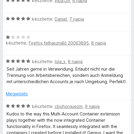
o
C
készítette:
inba126
,
6 napja
:
s
s
5
o
é
i
/
C
r
l
készítette:
Daniel
,
7 napja
5
u
s
t
l
i
é
a
C
l
n
k
g
készítette:
Firefox felhasználó 20063895
,
8 napja
s
l
e
o
i
a
l
s
t
l
g
é
é
C
készítette:
lola_s
,
8 napja
l
o
s
r
C
s
a
s
Seit Jahren gerne in Verwendung. Erlaubt nicht nur die
:
t
i
g
é
Trennung von Arbeitsbereichen, sondern auch Anmeldung
5
é
l
o
o
r
mit unterschiedlichen Accounts je nach Umgebung. Perfekt!
/
k
l
s
t
5
e
a
é
Megjelölés
é
l
n
g
r
k
é
o
C
t
készítette:
cbohorquezm
,
9 napja
e
s
t
s
s
é
l
:
Kudos to the way this Multi-Account Container extension
é
i
k
é
5
plays together with the now integrated Container
a
r
l
e
s
/
functionality in Firefox. It seamlessly integrated with the
t
l
l
:
5
containers I created before I installed it! Genius. I want the