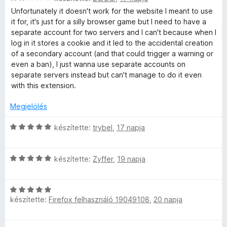
l
:
s
é
a
é
Unfortunately it doesn't work for the website I meant to use
5
i
k
g
s
it for, it's just for a silly browser game but I need to have a
/
l
e
o
:
separate account for two servers and I can't because when I
5
l
l
s
5
log in it stores a cookie and it led to the accidental creation
a
é
é
/
of a secondary account (and that could trigger a warning or
g
s
r
5
even a ban), I just wanna use separate accounts on
o
:
t
separate servers instead but can't manage to do it even
s
2
é
with this extension.
é
/
k
r
5
e
Megjelölés
t
l
é
C
é
készítette:
trybel
,
17 napja
k
s
s
e
i
:
l
C
l
készítette:
Zyffer
,
19 napja
5
é
s
l
/
s
i
a
5
:
C
l
g
készítette:
Firefox felhasználó 19049108
,
20 napja
2
s
l
o
/
i
a
s
5
l
g
é