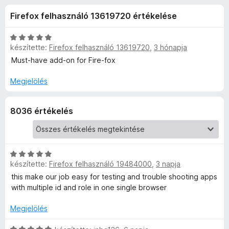
x
r
e
Firefox felhasználó 13619720 értékelése
t
g
M
é
é
k
C
s
készítette:
Firefox felhasználó 13619720
,
3 hónapja
u
e
s
z
l
i
Must-have add-on for Fire-fox
é
l
í
l
s
l
Megjelölés
t
:
a
ő
t
4
g
k
8036 értékelés
,
o
i
6
s
/
é
5
r
-
C
t
készítette:
Firefox felhasználó 19484000
,
3 napja
s
é
A
i
this make our job easy for testing and trouble shooting apps
k
l
with multiple id and role in one single browser
e
c
l
l
a
Megjelölés
é
g
c
s