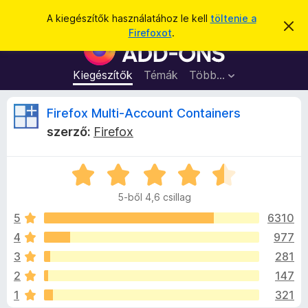
K
Bejelentkezés
A kiegészítők használatához le kell
töltenie a
É
e
Firefoxot
.
r
F
r
t
i
e
e
s
r
Kiegészítők
Témák
Több…
s
í
e
t
é
é
f
F
Firefox Multi-Account Containers
s
s
o
e
szerző:
Firefox
l
x
i
v
b
e
t
C
ö
r
é
s
n
s
5-ből 4,6 csillag
i
e
g
e
l
5
6310
é
l
4
977
s
f
a
z
3
281
g
ő
o
o
2
147
s
k
1
321
é
i