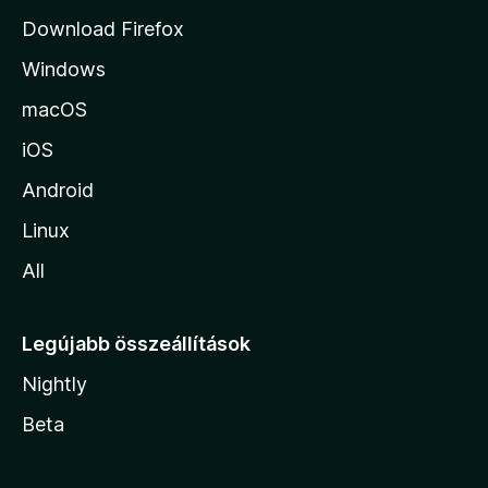
j
Download Firefox
á
Windows
r
a
macOS
iOS
Android
Linux
All
Legújabb összeállítások
Nightly
Beta