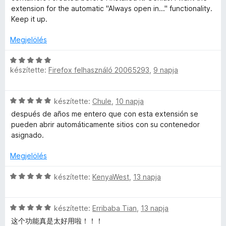
é
a
é
5
i
extension for the automatic "Always open in..." functionality.
k
g
s
/
Keep it up.
e
o
:
5
n
l
s
1
Megjelölés
é
é
/
e
s
r
5
C
:
t
készítette:
Firefox felhasználó 20065293
,
9 napja
s
5
r
é
i
/
k
l
5
C
e
készítette:
Chule
,
10 napja
l
s
s
l
a
después de años me entero que con esta extensión se
i
é
g
pueden abrir automáticamente sitios con su contenedor
é
l
s
o
asignado.
l
:
s
r
a
5
é
Megjelölés
g
/
r
o
5
C
t
t
készítette:
KenyaWest
,
13 napja
s
s
é
é
i
k
é
r
C
l
készítette:
Erribaba Tian
,
13 napja
e
t
s
l
l
这个功能真是太好用啦！！！