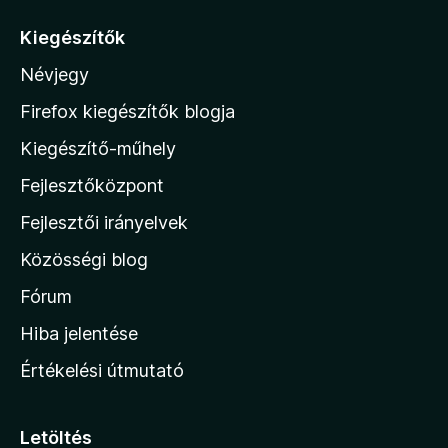
l
:
5
á
é
5
Kiegészítők
s
s
/
Névjegy
:
5
a
5
M
Firefox kiegészítők blogja
/
o
5
Kiegészítő-műhely
z
Fejlesztőközpont
i
l
Fejlesztői irányelvek
l
Közösségi blog
a
h
Fórum
o
Hiba jelentése
n
Értékelési útmutató
l
a
p
Letöltés