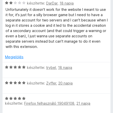
C
t
készítette:
DarDar
,
18 napja
l
l
:
s
é
a
é
Unfortunately it doesn't work for the website I meant to use
5
i
k
g
s
it for, it's just for a silly browser game but I need to have a
/
l
e
o
:
separate account for two servers and I can't because when I
5
l
l
s
5
log in it stores a cookie and it led to the accidental creation
a
é
é
/
of a secondary account (and that could trigger a warning or
g
s
r
5
even a ban), I just wanna use separate accounts on
o
:
t
separate servers instead but can't manage to do it even
s
2
é
with this extension.
é
/
k
r
5
e
Megjelölés
t
l
é
C
é
készítette:
trybel
,
18 napja
k
s
s
e
i
:
l
C
l
készítette:
Zyffer
,
20 napja
5
é
s
l
/
s
i
a
5
:
C
l
g
készítette:
Firefox felhasználó 19049108
,
21 napja
2
s
l
o
/
i
a
s