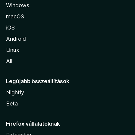
Windows
r
a
macOS
iOS
Android
Linux
All
Legújabb összeállítások
Nightly
Beta
Firefox vállalatoknak
Enterprise