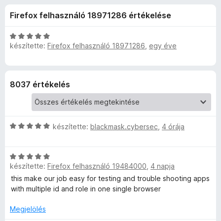
x
r
e
Firefox felhasználó 18971286 értékelése
t
g
M
é
é
k
C
s
készítette:
Firefox felhasználó 18971286
,
egy éve
u
e
s
z
l
i
é
l
í
l
s
l
t
8037 értékelés
:
a
ő
t
4
g
k
,
o
i
6
s
C
készítette:
blackmask.cybersec
,
4 órája
/
é
s
5
r
-
i
t
C
l
é
A
készítette:
Firefox felhasználó 19484000
,
4 napja
s
l
k
i
a
this make our job easy for testing and trouble shooting apps
e
l
g
c
with multiple id and role in one single browser
l
l
o
é
a
s
Megjelölés
c
s
g
é