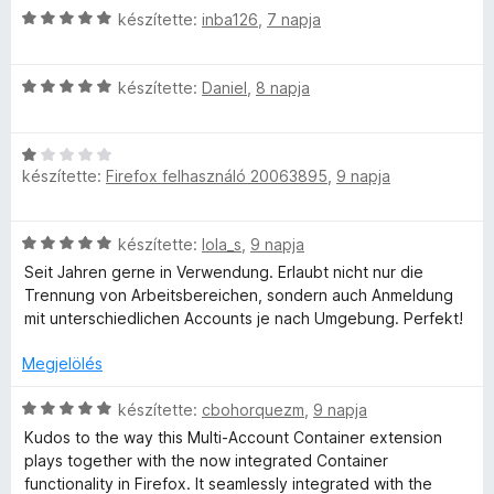
:
o
C
r
készítette:
inba126
,
7 napja
5
o
s
s
t
/
é
i
é
5
u
C
r
l
készítette:
Daniel
,
8 napja
k
s
t
l
e
i
é
a
l
n
C
l
k
g
é
készítette:
Firefox felhasználó 20063895
,
9 napja
s
l
e
o
s
t
i
a
l
s
:
l
g
é
é
5
C
C
készítette:
lola_s
,
9 napja
l
o
s
r
/
s
a
s
Seit Jahren gerne in Verwendung. Erlaubt nicht nur die
:
t
5
i
g
é
Trennung von Arbeitsbereichen, sondern auch Anmeldung
5
é
o
l
o
r
mit unterschiedlichen Accounts je nach Umgebung. Perfekt!
/
k
l
s
t
5
e
n
a
é
Megjelölés
é
l
g
r
k
é
t
o
C
t
készítette:
cbohorquezm
,
9 napja
e
s
s
s
é
l
:
Kudos to the way this Multi-Account Container extension
é
i
k
a
é
5
plays together with the now integrated Container
r
l
e
s
/
functionality in Firefox. It seamlessly integrated with the