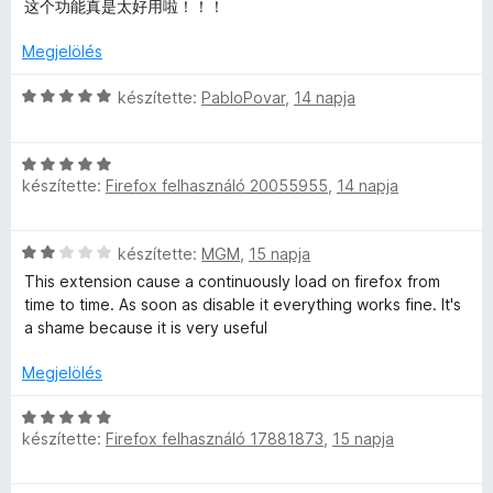
k
s
l
l
这个功能真是太好用啦！！！
é
i
a
é
k
l
g
s
e
Megjelölés
e
l
o
:
l
a
s
5
C
készítette:
PabloPovar
,
14 napja
l
é
g
é
/
s
s
o
r
5
i
é
:
s
t
C
l
5
é
készítette:
Firefox felhasználó 20055955
,
14 napja
é
s
l
/
r
s
k
i
a
5
t
e
l
g
C
készítette:
MGM
,
15 napja
é
l
l
o
e
s
k
é
a
s
This extension cause a continuously load on firefox from
i
e
s
g
é
time to time. As soon as disable it everything works fine. It's
i
l
l
:
o
r
a shame because it is very useful
l
é
5
s
t
a
s
/
é
Megjelölés
é
g
:
5
r
k
o
5
C
t
e
s
készítette:
Firefox felhasználó 17881873
,
15 napja
/
s
é
l
é
5
i
k
é
r
l
e
s