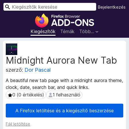
K
Bejelentkezés
e
F
r
i
e
r
Kiegészítők
Témák
Több…
s
e
é
f
K
s
o
i
Midnight Aurora New Tab
e
x
g
b
szerző:
Dor Pascal
é
ö
s
n
A beautiful new tab page with a midnight aurora theme,
z
g
clock, date, search bar, and quick links.
í
é
t
0 (0 értékelés)
1 felhasználó
0 (0 értékelés)
1 felhasználó
s
ő
m
z
A Firefox letöltése és a kiegészítő beszerzése
e
ő
t
k
Fájl letöltése
a
i