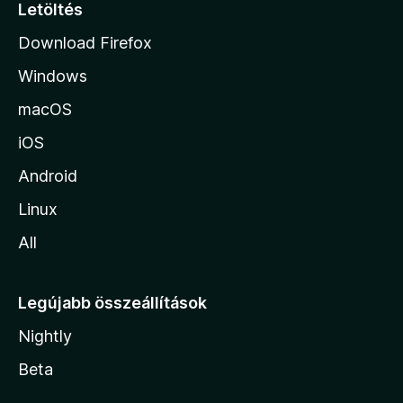
p
Letöltés
j
Download Firefox
á
Windows
r
a
macOS
iOS
Android
Linux
All
Legújabb összeállítások
Nightly
Beta