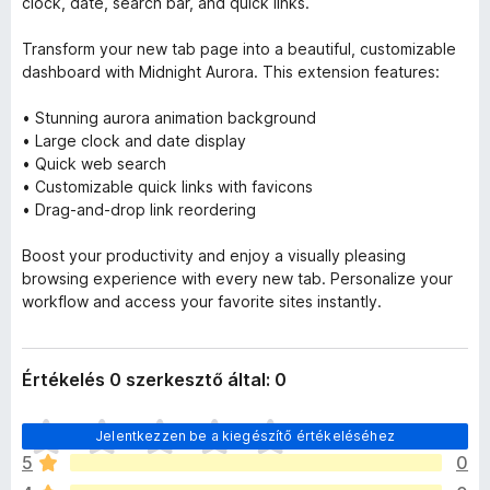
clock, date, search bar, and quick links.
Transform your new tab page into a beautiful, customizable
dashboard with Midnight Aurora. This extension features:
• Stunning aurora animation background
• Large clock and date display
• Quick web search
• Customizable quick links with favicons
• Drag-and-drop link reordering
Boost your productivity and enjoy a visually pleasing
browsing experience with every new tab. Personalize your
workflow and access your favorite sites instantly.
Értékelés 0 szerkesztő által: 0
M
Jelentkezzen be a kiegészítő értékeléséhez
é
5
0
g