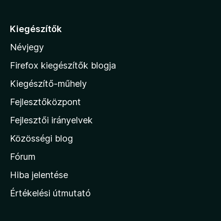
r
á
Kiegészítők
s
Névjegy
a
M
Firefox kiegészítők blogja
o
Kiegészítő-műhely
z
Fejlesztőközpont
i
l
Fejlesztői irányelvek
l
Közösségi blog
a
h
Fórum
o
Hiba jelentése
n
Értékelési útmutató
l
a