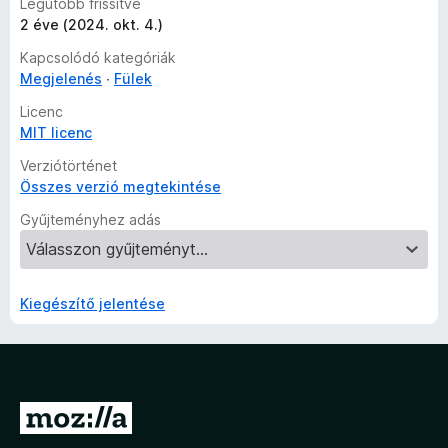
é
Legutóbb frissítve
k
2 éve (2024. okt. 4.)
e
Kapcsolódó kategóriák
l
Megjelenés
Fülek
é
s
Licenc
e
MIT licenc
k
Verziótörténet
Összes verzió megtekintése
Gyűjteményhez adás
Kiegészítő jelentése
U
g