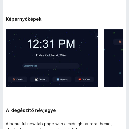
a
e
d
g
a
Képernyőképek
é
t
a
s
i
z
í
t
ő
k
A kiegészítő névjegye
A beautiful new tab page with a midnight aurora theme,