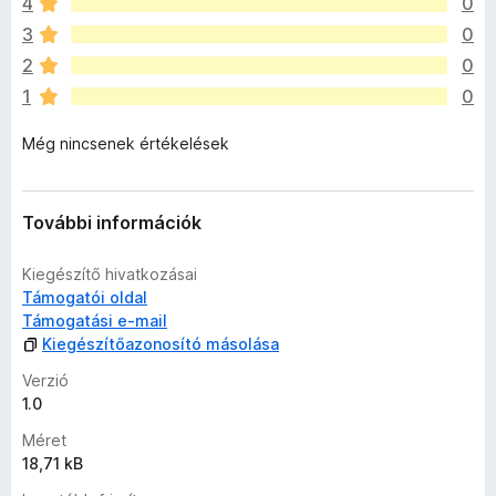
4
0
n
i
3
0
n
2
0
c
1
0
s
e
Még nincsenek értékelések
n
e
k
c
További információk
s
i
Kiegészítő hivatkozásai
l
Támogatói oldal
l
Támogatási e-mail
a
Kiegészítőazonosító másolása
g
o
Verzió
s
1.0
é
Méret
r
18,71 kB
t