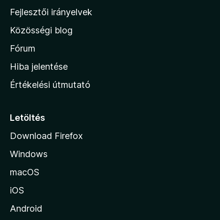
l
Fejlesztői irányelvek
l
Közösségi blog
a
h
Fórum
o
Hiba jelentése
n
Értékelési útmutató
l
a
p
Letöltés
j
Download Firefox
á
Windows
r
a
macOS
iOS
Android