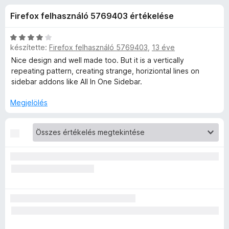
x
r
e
Firefox felhasználó 5769403 értékelése
t
g
é
é
é
k
C
s
készítette:
Firefox felhasználó 5769403
,
13 éve
r
e
s
z
l
i
Nice design and well made too. But it is a vertically
é
l
í
repeating pattern, creating strange, horiziontal lines on
t
s
l
sidebar addons like All In One Sidebar.
t
:
a
ő
é
4
g
Megjelölés
k
,
o
k
7
s
/
é
5
r
e
t
é
l
k
e
é
l
é
s
s