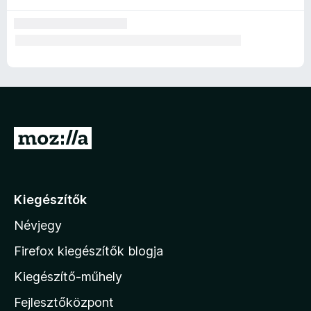
U
g
r
á
Kiegészítők
s
Névjegy
a
M
Firefox kiegészítők blogja
o
Kiegészítő-műhely
z
Fejlesztőközpont
i