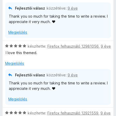
k
é
i
e
s
l
Fejlesztői válasz
közzétéve:
9 éve
l
:
l
Thank you so much for taking the time to write a review. I
é
4
a
appreciate it very much. ♥
s
/
g
:
5
o
Megjelölés
5
s
/
é
5
r
C
készítette:
Firefox felhasználó 12981056
,
9 éve
t
s
I love this themed.
é
i
k
l
Megjelölés
e
l
l
a
Fejlesztői válasz
közzétéve:
9 éve
é
g
Thank you so much for taking the time to write a review. I
s
o
appreciate it very much. ♥
:
s
5
é
Megjelölés
/
r
5
t
é
C
készítette:
Firefox felhasználó 12921559
,
9 éve