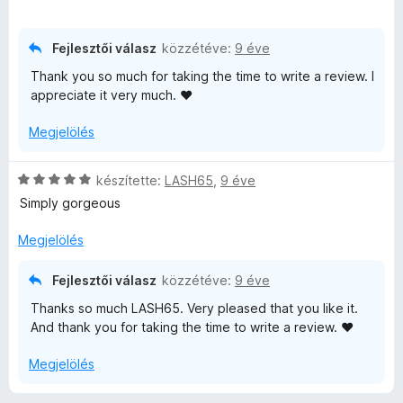
k
s
e
i
l
l
Fejlesztői válasz
közzétéve:
9 éve
é
l
Thank you so much for taking the time to write a review. I
s
a
appreciate it very much. ♥
:
g
5
o
Megjelölés
/
s
5
é
r
C
készítette:
LASH65
,
9 éve
t
s
Simply gorgeous
é
i
k
l
Megjelölés
e
l
l
a
Fejlesztői válasz
közzétéve:
9 éve
é
g
Thanks so much LASH65. Very pleased that you like it.
s
o
And thank you for taking the time to write a review. ♥
:
s
5
é
Megjelölés
/
r
5
t