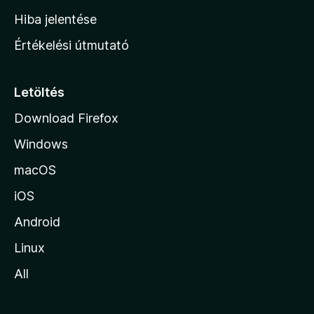
o
Hiba jelentése
n
Értékelési útmutató
l
a
p
Letöltés
j
Download Firefox
á
Windows
r
a
macOS
iOS
Android
Linux
All