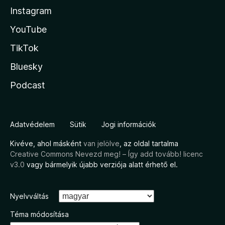
Instagram
YouTube
TikTok
Bluesky
Podcast
Adatvédelem
Sütik
Jogi információk
Kivéve, ahol másként
van jelölve
, az oldal tartalma
Creative Commons Nevezd meg! – Így add tovább! licenc
v3.0
vagy bármelyik újabb verziója alatt érhető el.
Nyelvváltás
Téma módosítása