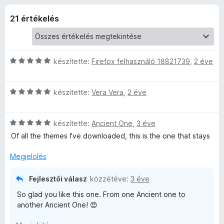
o
r
e
t
21 értékelés
g
u
é
é
k
s
s
e
z
l
C
készítette:
Firefox felhasználó 18821739
,
2 éve
é
í
e
s
s
t
i
:
C
l
készítette:
Vera Vera
ő
,
2 éve
T
4
s
l
k
,
i
a
h
8
C
l
készítette:
Ancient One
,
3 éve
g
/
s
l
o
Of all the themes I've downloaded, this is the one that stays
5
e
i
a
s
l
g
é
Megjelölés
l
o
r
m
a
s
t
Fejlesztői válasz
közzétéve:
3 éve
g
é
é
e
So glad you like this one. From one Ancient one to
o
r
k
another Ancient One! 😍
s
t
e
b
é
é
l