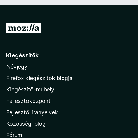
é
k
e
l
U
é
s
g
:
r
5
á
/
Kiegészítők
5
s
Névjegy
a
M
Firefox kiegészítők blogja
o
Kiegészítő-műhely
z
Fejlesztőközpont
i
l
Fejlesztői irányelvek
l
Közösségi blog
a
h
Fórum