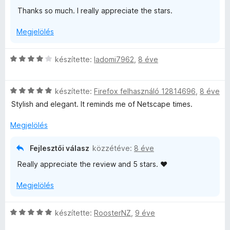
i
g
é
é
l
:
5
Thanks so much. I really appreciate the stars.
o
r
k
é
5
s
t
e
s
/
Megjelölés
é
é
l
:
5
r
k
é
5
t
e
s
/
C
készítette:
ladomi7962
,
8 éve
é
l
:
5
s
k
é
5
i
e
s
/
C
l
készítette:
Firefox felhasználó 12814696
,
8 éve
l
:
5
s
l
Stylish and elegant. It reminds me of Netscape times.
é
2
i
a
s
/
l
g
Megjelölés
:
5
l
o
5
a
s
Fejlesztői válasz
közzétéve:
8 éve
/
g
é
5
Really appreciate the review and 5 stars. ♥
o
r
s
t
Megjelölés
é
é
r
k
t
e
C
készítette:
RoosterNZ
,
9 éve
é
l
s