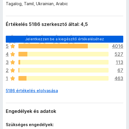
Tagalog, Tamil, Ukrainian, Arabic
Értékelés 5186 szerkesztő által: 4,5
M
Jelentkezzen be a kiegészítő értékeléséhez
é
5
4016
g
4
527
n
i
3
113
n
2
67
c
1
463
s
e
5186 értékelés elolvasása
n
e
k
c
Engedélyek és adatok
s
i
Szükséges engedélyek:
l