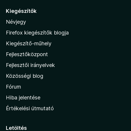
á
Kiegészítők
s
Névjegy
a
M
Firefox kiegészítők blogja
o
Kiegészítő-műhely
z
Fejlesztőközpont
i
l
Fejlesztői irányelvek
l
Közösségi blog
a
h
Fórum
o
Hiba jelentése
n
Értékelési útmutató
l
a
p
Letöltés