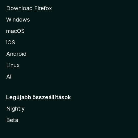
j
Download Firefox
á
Windows
r
a
macOS
iOS
Android
Linux
All
Legújabb összeállítások
Nightly
Beta