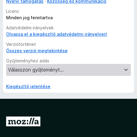
Nyelvi támogatás
Közösség és kommunikáció
Licenc
Minden jog fenntartva
Adatvédelmi irányelvek
Olvassa el a kiegészítő adatvédelmi irányelveit
Verziótörténet
Összes verzió megtekintése
Gyűjteményhez adás
Kiegészítő jelentése
U
g
r