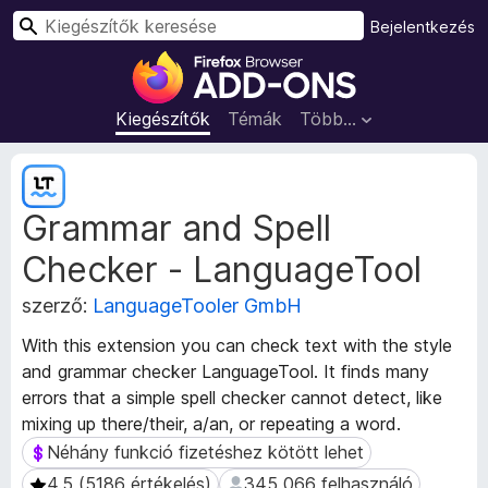
K
Bejelentkezés
e
F
r
i
e
r
Kiegészítők
Témák
Több…
s
e
é
f
K
s
o
i
Grammar and Spell
e
x
g
b
Checker - LanguageTool
é
ö
s
n
szerző:
LanguageTooler GmbH
z
g
í
With this extension you can check text with the style
é
t
and grammar checker LanguageTool. It finds many
s
ő
errors that a simple spell checker cannot detect, like
m
z
mixing up there/their, a/an, or repeating a word.
e
ő
t
Néhány funkció fizetéshez kötött lehet
Néhány funkció fizetéshez kötött lehet
k
a
i
4.5 (5186 értékelés)
345 066 felhasználó
4.5 (5186 értékelés)
345 066 felhasználó