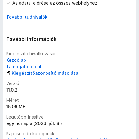
Az adatai elérése az összes webhelyhez
l
a
További tudnivalók
g
o
s
é
További információk
r
t
Kiegészítő hivatkozásai
é
Kezdőlap
k
Támogatói oldal
e
Kiegészítőazonosító másolása
l
Verzió
é
11.0.2
s
e
Méret
k
15,06 MB
Legutóbb frissítve
egy hónapja (2026. júl. 8.)
Kapcsolódó kategóriák