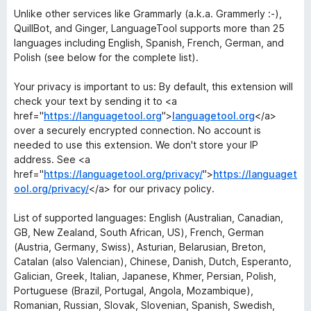
Unlike other services like Grammarly (a.k.a. Grammerly :-),
QuillBot, and Ginger, LanguageTool supports more than 25
languages including English, Spanish, French, German, and
Polish (see below for the complete list).
Your privacy is important to us: By default, this extension will
check your text by sending it to <a
href="
https://languagetool.org
">
languagetool.org
</a>
over a securely encrypted connection. No account is
needed to use this extension. We don't store your IP
address. See <a
href="
https://languagetool.org/privacy/
">
https://languaget
ool.org/privacy/
</a> for our privacy policy.
List of supported languages: English (Australian, Canadian,
GB, New Zealand, South African, US), French, German
(Austria, Germany, Swiss), Asturian, Belarusian, Breton,
Catalan (also Valencian), Chinese, Danish, Dutch, Esperanto,
Galician, Greek, Italian, Japanese, Khmer, Persian, Polish,
Portuguese (Brazil, Portugal, Angola, Mozambique),
Romanian, Russian, Slovak, Slovenian, Spanish, Swedish,