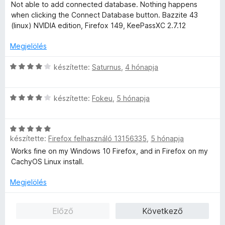
i
a
Not able to add connected database. Nothing happens
é
é
é
5
l
g
when clicking the Connect Database button. Bazzite 43
r
k
s
/
l
o
(linux) NVIDIA edition, Firefox 149, KeePassXC 2.7.12
t
e
:
5
a
s
é
l
5
g
é
Megjelölés
k
é
/
o
r
e
s
5
s
C
t
készítette:
Saturnus
,
4 hónapja
l
:
é
s
é
é
5
r
i
k
s
/
C
t
l
készítette:
Fokeu
,
5 hónapja
e
:
5
s
é
l
l
5
i
k
a
é
/
C
l
e
g
s
5
készítette:
Firefox felhasználó 13156335
,
5 hónapja
s
l
l
o
:
i
a
é
s
Works fine on my Windows 10 Firefox, and in Firefox on my
5
l
g
s
é
CachyOS Linux install.
/
l
o
:
r
5
a
s
Megjelölés
1
t
g
é
/
é
o
r
5
k
Előző
Következő
s
t
e
é
é
l