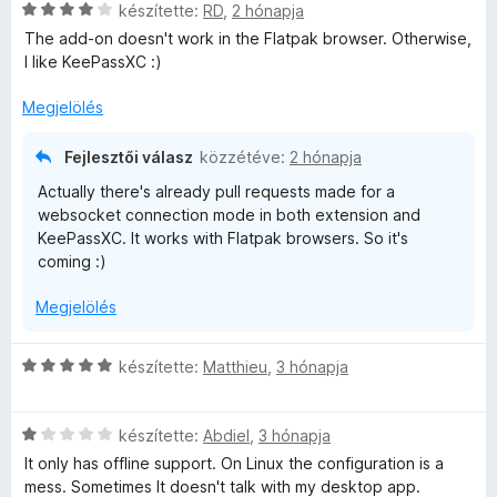
a
5
C
é
készítette:
RD
,
2 hónapja
g
/
s
r
The add-on doesn't work in the Flatpak browser. Otherwise,
o
5
i
t
I like KeePassXC :)
s
l
é
é
l
k
Megjelölés
r
a
e
t
g
l
Fejlesztői válasz
közzétéve:
2 hónapja
é
o
é
Actually there's already pull requests made for a
k
s
s
websocket connection mode in both extension and
e
é
:
KeePassXC. It works with Flatpak browsers. So it's
l
r
5
coming :)
é
t
/
s
é
5
Megjelölés
:
k
5
e
/
l
C
készítette:
Matthieu
,
3 hónapja
5
é
s
s
i
:
C
l
készítette:
Abdiel
,
3 hónapja
4
s
l
It only has offline support. On Linux the configuration is a
/
i
a
mess. Sometimes It doesn't talk with my desktop app.