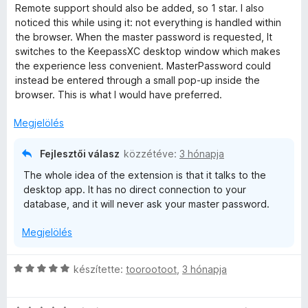
5
l
g
Remote support should also be added, so 1 star. I also
l
o
noticed this while using it: not everything is handled within
a
s
the browser. When the master password is requested, It
g
é
switches to the KeepassXC desktop window which makes
o
r
the experience less convenient. MasterPassword could
s
t
instead be entered through a small pop-up inside the
é
é
browser. This is what I would have preferred.
r
k
t
e
Megjelölés
é
l
k
é
Fejlesztői válasz
közzétéve:
3 hónapja
e
s
The whole idea of the extension is that it talks to the
l
:
desktop app. It has no direct connection to your
é
5
database, and it will never ask your master password.
s
/
:
5
Megjelölés
1
/
5
C
készítette:
toorootoot
,
3 hónapja
s
i