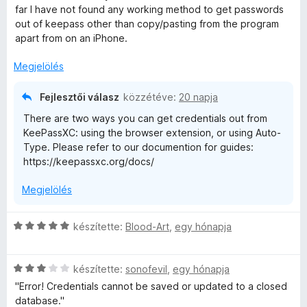
l
g
far I have not found any working method to get passwords
l
r
o
out of keepass other than copy/pasting from the program
a
s
apart from on an iPhone.
g
é
é
o
r
Megjelölés
s
t
r
é
é
Fejlesztői válasz
közzétéve:
20 napja
r
k
There are two ways you can get credentials out from
t
t
e
KeePassXC: using the browser extension, or using Auto-
é
l
Type. Please refer to our documention for guides:
k
é
é
https://keepassxc.org/docs/
e
s
l
:
k
Megjelölés
é
5
s
/
e
:
5
C
készítette:
Blood-Art
,
egy hónapja
1
s
/
l
i
5
C
l
készítette:
sonofevil
,
egy hónapja
s
l
é
"Error! Credentials cannot be saved or updated to a closed
i
a
database."