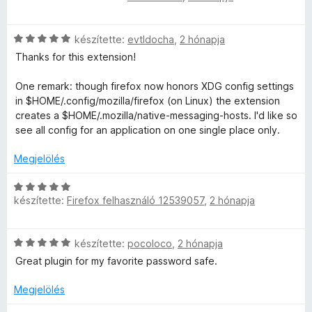
s
/
a
i
5
g
C
l
készítette:
evtldocha
,
2 hónapja
o
s
l
s
Thanks for this extension!
i
a
é
l
g
r
One remark: though firefox now honors XDG config settings
l
o
t
in $HOME/.config/mozilla/firefox (on Linux) the extension
a
s
é
creates a $HOME/.mozilla/native-messaging-hosts. I'd like so
g
é
k
see all config for an application on one single place only.
o
r
e
s
t
Megjelölés
l
é
é
é
r
k
C
s
t
e
készítette:
Firefox felhasználó 12539057
,
2 hónapja
s
:
é
l
i
5
k
é
l
/
C
e
készítette:
pocoloco
,
2 hónapja
s
l
5
s
l
:
a
Great plugin for my favorite password safe.
i
é
2
g
l
s
/
o
Megjelölés
l
:
5
s