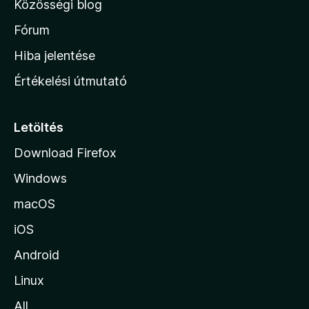
Közösségi blog
a
h
Fórum
o
Hiba jelentése
n
Értékelési útmutató
l
a
p
Letöltés
j
Download Firefox
á
Windows
r
a
macOS
iOS
Android
Linux
All