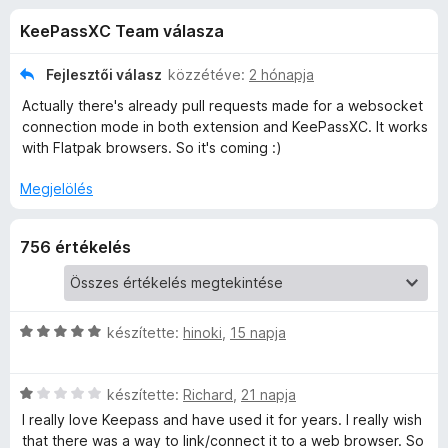
s
r
e
KeePassXC Team válasza
t
g
X
é
é
k
Fejlesztői válasz
közzétéve:
2 hónapja
s
C
e
Actually there's already pull requests made for a websocket
z
l
connection mode in both extension and KeePassXC. It works
é
í
-
with Flatpak browsers. So it's coming :)
s
t
:
ő
Megjelölés
B
4
k
,
r
3
756 értékelés
/
5
o
C
készítette:
hinoki
,
15 napja
w
s
i
s
C
l
készítette:
Richard
,
21 napja
s
l
I really love Keepass and have used it for years. I really wish
e
i
a
that there was a way to link/connect it to a web browser. So