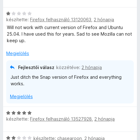
i
l
C
l
készítette:
Firefox felhasználó 13120063
,
2 hónapja
s
a
i
Will not work with current version of Firefox and Ubuntu
g
l
25.04. I have used this for years. Sad to see Mozilla can not
o
l
keep up.
s
a
é
g
Megjelölés
r
o
t
s
é
Fejlesztői válasz
közzétéve:
2 hónapja
é
k
Just ditch the Snap version of Firefox and everything
r
e
works.
t
l
é
é
Megjelölés
k
s
e
:
l
C
5
é
készítette:
Firefox felhasználó 13527928
,
2 hónapja
s
/
s
i
5
:
l
C
1
készítette:
chasearoon
,
2 hónapja
l