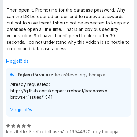
l
g
s
l
o
Then open it. Prompt me for the database password. Why
a
s
can the DB be opened on demand to retrieve passwords,
e
g
é
but not to save them? I should not be expected to keep my
o
r
database open all the time. That is an obvious security
i
s
t
vulnerability. So I have it configured to close after 30
é
é
seconds. I do not understand why this Addon is so hostile to
r
k
on-demand database access.
t
e
é
l
Megjelölés
k
é
e
s
Fejlesztői válasz
közzétéve:
egy hónapja
l
:
Already requested:
é
5
https://github.com/keepassxreboot/keepassxc-
s
/
browser/issues/1541
:
5
3
Megjelölés
/
5
C
készítette:
Firefox felhasználó 19944620
,
egy hónapja
s