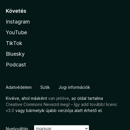
Követés
Instagram
YouTube
TikTok
Bluesky
Podcast
Adatvédelem
Sütik
Jogi információk
Kivéve, ahol másként
van jelölve
, az oldal tartalma
Creative Commons Nevezd meg! – Így add tovább! licenc
v3.0
vagy bármelyik újabb verziója alatt érhető el.
Nyelvváltás