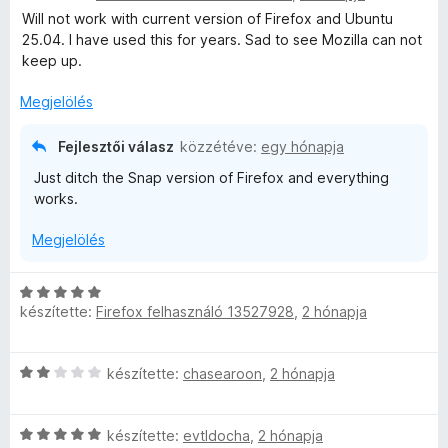
i
Will not work with current version of Firefox and Ubuntu
g
l
25.04. I have used this for years. Sad to see Mozilla can not
o
l
keep up.
s
a
é
g
Megjelölés
r
o
t
s
é
Fejlesztői válasz
közzétéve:
egy hónapja
é
k
Just ditch the Snap version of Firefox and everything
r
e
works.
t
l
é
é
Megjelölés
k
s
e
:
l
C
5
é
készítette:
Firefox felhasználó 13527928
,
2 hónapja
s
/
s
i
5
:
l
C
1
készítette:
chasearoon
,
2 hónapja
l
s
/
a
i
5
g
C
l
készítette:
evtldocha
,
2 hónapja
o