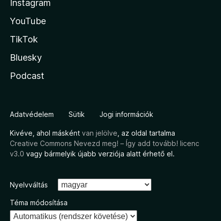
Instagram
YouTube
TikTok
Bluesky
Podcast
Adatvédelem
Sütik
Jogi információk
Kivéve, ahol másként
van jelölve
, az oldal tartalma
Creative Commons Nevezd meg! – Így add tovább! licenc
v3.0
vagy bármelyik újabb verziója alatt érhető el.
Nyelvváltás
Téma módosítása