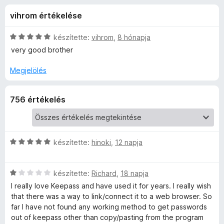
s
r
e
vihrom értékelése
t
g
X
é
é
k
C
készítette:
vihrom
,
8 hónapja
s
C
e
s
very good brother
z
l
i
é
l
í
Megjelölés
-
s
l
t
:
a
ő
B
756 értékelés
4
g
k
,
o
r
3
s
/
é
5
r
C
készítette:
hinoki
,
12 napja
o
t
s
é
i
w
C
k
l
készítette:
Richard
,
18 napja
s
e
l
I really love Keepass and have used it for years. I really wish
s
i
l
a
that there was a way to link/connect it to a web browser. So
l
é
g
far I have not found any working method to get passwords
l
e
s
o
out of keepass other than copy/pasting from the program