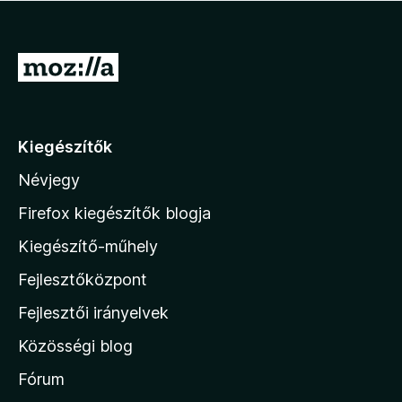
k
é
4
e
s
/
l
:
5
U
é
4
s
g
/
:
5
r
5
á
/
Kiegészítők
s
5
Névjegy
a
M
Firefox kiegészítők blogja
o
Kiegészítő-műhely
z
Fejlesztőközpont
i
l
Fejlesztői irányelvek
l
Közösségi blog
a
h
Fórum