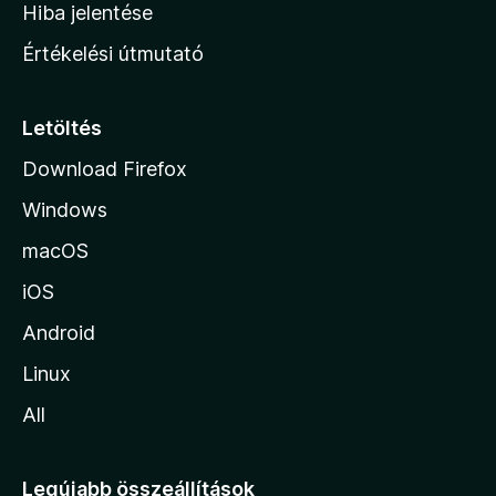
o
Hiba jelentése
n
Értékelési útmutató
l
a
p
Letöltés
j
Download Firefox
á
Windows
r
a
macOS
iOS
Android
Linux
All
Legújabb összeállítások