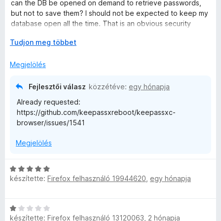
a
s
can the DB be opened on demand to retrieve passwords,
s
g
é
but not to save them? I should not be expected to keep my
o
r
database open all the time. That is an obvious security
e
s
t
vulnerability. So I have it configured to close after 30
é
K
é
Tudjon meg többet
seconds. I do not understand why this Addon is so hostile to
r
i
k
i
on-demand database access.
t
b
e
Megjelölés
é
o
l
k
n
é
Fejlesztői válasz
közzétéve:
egy hónapja
e
t
s
Already requested:
l
á
:
https://github.com/keepassxreboot/keepassxc-
é
s
5
browser/issues/1541
s
,
/
:
5
Megjelölés
3
/
5
C
készítette:
Firefox felhasználó 19944620
,
egy hónapja
s
i
l
C
l
készítette:
Firefox felhasználó 13120063
,
2 hónapja
s
a