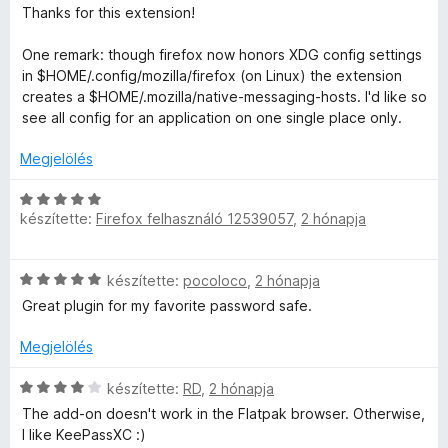
s
l
s
Thanks for this extension!
i
a
é
l
g
r
One remark: though firefox now honors XDG config settings
l
o
t
in $HOME/.config/mozilla/firefox (on Linux) the extension
a
s
é
creates a $HOME/.mozilla/native-messaging-hosts. I'd like so
g
é
k
see all config for an application on one single place only.
o
r
e
s
t
Megjelölés
l
é
é
é
r
k
C
s
t
e
készítette:
Firefox felhasználó 12539057
,
2 hónapja
s
:
é
l
i
5
k
é
l
/
C
e
készítette:
pocoloco
,
2 hónapja
s
l
5
s
l
:
a
Great plugin for my favorite password safe.
i
é
2
g
l
s
/
o
Megjelölés
l
:
5
s
a
5
C
é
készítette:
RD
,
2 hónapja
g
/
s
r
The add-on doesn't work in the Flatpak browser. Otherwise,
o
5
i
t
I like KeePassXC :)
s