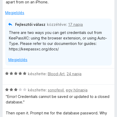
a
:
s
apart from on an iPhone.
g
5
é
r
o
/
r
Megjelölés
s
5
t
é
é
é
Fejlesztői válasz
közzétéve:
17 napja
r
k
There are two ways you can get credentials out from
r
t
e
KeePassXC: using the browser extension, or using Auto-
é
l
Type. Please refer to our documention for guides:
k
é
t
https://keepassxc.org/docs/
e
s
l
:
é
Megjelölés
é
5
s
/
k
:
5
C
készítette:
Blood-Art
,
24 napja
1
s
/
e
i
5
C
l
készítette:
sonofevil
,
egy hónapja
s
l
l
"Error! Credentials cannot be saved or updated to a closed
i
a
database."
l
g
é
l
o
Then open it. Prompt me for the database password. Why