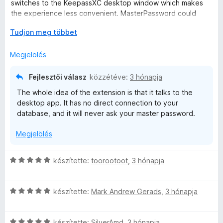
g
é
switches to the KeepassXC desktop window which makes
o
r
the experience less convenient. MasterPassword could
s
t
instead be entered through a small pop-up inside the
é
K
é
Tudjon meg többet
browser. This is what I would have preferred.
r
i
k
t
b
e
Megjelölés
é
o
l
k
n
é
Fejlesztői válasz
közzétéve:
3 hónapja
e
t
s
The whole idea of the extension is that it talks to the
l
á
:
desktop app. It has no direct connection to your
é
s
5
database, and it will never ask your master password.
s
,
/
:
5
Megjelölés
1
/
5
C
készítette:
toorootoot
,
3 hónapja
s
i
C
l
készítette:
Mark Andrew Gerads
,
3 hónapja
s
l
i
a
C
l
készítette:
SilverAmd
,
3 hónapja
g