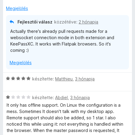
l
é
é
l
k
Megjelölés
r
a
e
t
g
l
Fejlesztői válasz
közzétéve:
2 hónapja
é
o
é
Actually there's already pull requests made for a
k
s
s
websocket connection mode in both extension and
e
é
:
KeePassXC. It works with Flatpak browsers. So it's
l
r
5
coming :)
é
t
/
s
é
5
Megjelölés
:
k
5
e
/
l
C
készítette:
Matthieu
,
3 hónapja
5
é
s
s
i
:
C
l
készítette:
Abdiel
,
3 hónapja
4
s
l
It only has offline support. On Linux the configuration is a
/
i
a
mess. Sometimes It doesn't talk with my desktop app.
5
l
g
Remote support should also be added, so 1 star. I also
l
o
noticed this while using it: not everything is handled within
a
s
the browser. When the master password is requested, It