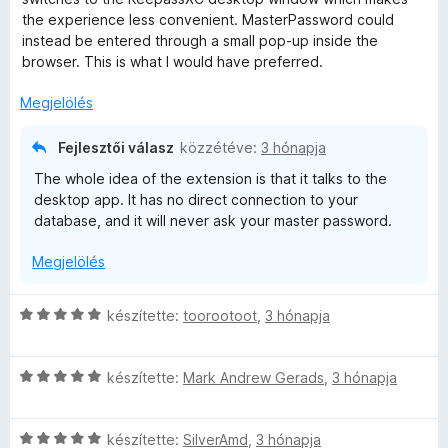
o
r
the experience less convenient. MasterPassword could
s
t
instead be entered through a small pop-up inside the
é
é
browser. This is what I would have preferred.
r
k
t
e
Megjelölés
é
l
k
é
Fejlesztői válasz
közzétéve:
3 hónapja
e
s
The whole idea of the extension is that it talks to the
l
:
desktop app. It has no direct connection to your
é
5
database, and it will never ask your master password.
s
/
:
5
Megjelölés
1
/
5
C
készítette:
toorootoot
,
3 hónapja
s
i
C
l
készítette:
Mark Andrew Gerads
,
3 hónapja
s
l
i
a
C
l
készítette:
SilverAmd
,
3 hónapja
g