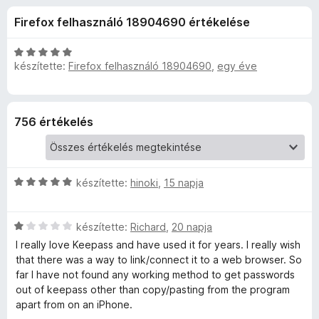
s
r
e
Firefox felhasználó 18904690 értékelése
t
g
X
é
é
k
C
s
készítette:
Firefox felhasználó 18904690
,
egy éve
C
e
s
z
l
i
é
l
í
-
s
l
t
756 értékelés
:
a
ő
B
4
g
k
,
o
r
3
s
C
készítette:
hinoki
,
15 napja
/
é
s
5
r
o
i
t
C
l
készítette:
Richard
,
20 napja
é
w
s
l
I really love Keepass and have used it for years. I really wish
k
i
a
that there was a way to link/connect it to a web browser. So
e
l
g
s
far I have not found any working method to get passwords
l
l
o
out of keepass other than copy/pasting from the program
é
a
s
apart from on an iPhone.
e
s
g
é