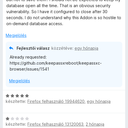
s
o
r
database open all the time. That is an obvious security
s
t
vulnerability. So I have it configured to close after 30
é
é
seconds. I do not understand why this Addon is so hostile to
e
r
k
on-demand database access.
t
e
i
é
l
Megjelölés
k
é
e
s
Fejlesztői válasz
közzétéve:
egy hónapja
l
:
Already requested:
é
5
https://github.com/keepassxreboot/keepassxc-
s
/
browser/issues/1541
:
5
3
Megjelölés
/
5
C
készítette:
Firefox felhasználó 19944620
,
egy hónapja
s
i
l
C
l
készítette:
Firefox felhasználó 13120063
,
2 hónapja
s
a