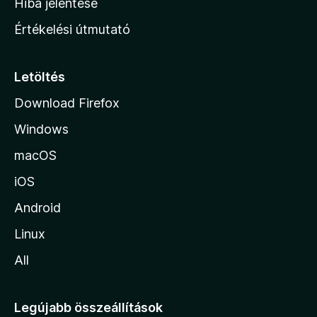
Hiba jelentése
n
Értékelési útmutató
l
a
p
Letöltés
j
Download Firefox
á
Windows
r
a
macOS
iOS
Android
Linux
All
Legújabb összeállítások