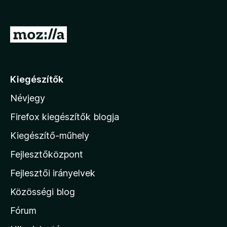
k
é
4
e
s
/
l
:
5
U
é
4
s
g
/
:
5
r
5
á
/
Kiegészítők
s
5
Névjegy
a
M
Firefox kiegészítők blogja
o
Kiegészítő-műhely
z
Fejlesztőközpont
i
l
Fejlesztői irányelvek
l
Közösségi blog
a
h
Fórum
o