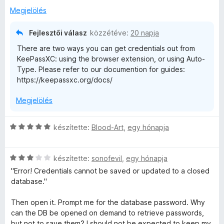
:
o
r
Megjelölés
5
r
s
t
/
é
é
Fejlesztői válasz
közzétéve:
20 napja
5
é
r
k
There are two ways you can get credentials out from
t
e
KeePassXC: using the browser extension, or using Auto-
é
l
r
Type. Please refer to our documention for guides:
k
é
https://keepassxc.org/docs/
e
s
t
l
:
Megjelölés
é
5
é
s
/
:
5
C
készítette:
Blood-Art
,
egy hónapja
1
k
s
/
i
5
C
l
készítette:
sonofevil
,
egy hónapja
e
s
l
"Error! Credentials cannot be saved or updated to a closed
i
a
database."
l
l
g
l
o
Then open it. Prompt me for the database password. Why
é
a
s
can the DB be opened on demand to retrieve passwords,
g
é
but not to save them? I should not be expected to keep my