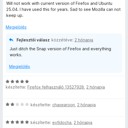
i
Will not work with current version of Firefox and Ubuntu
g
l
25.04. I have used this for years. Sad to see Mozilla can not
o
l
keep up.
s
a
é
g
Megjelölés
r
o
t
s
é
Fejlesztői válasz
közzétéve:
2 hónapja
é
k
Just ditch the Snap version of Firefox and everything
r
e
works.
t
l
é
é
Megjelölés
k
s
e
:
l
C
5
é
készítette:
Firefox felhasználó 13527928
,
2 hónapja
s
/
s
i
5
:
l
C
1
készítette:
chasearoon
,
2 hónapja
l
s
/
a
i
5
g
C
l
készítette:
evtldocha
,
2 hónapja
o