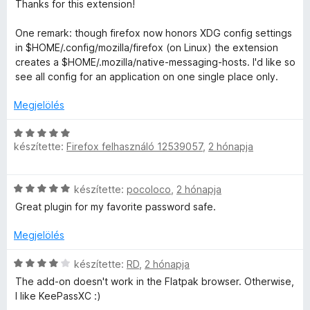
s
l
s
Thanks for this extension!
i
a
é
l
g
r
One remark: though firefox now honors XDG config settings
l
o
t
in $HOME/.config/mozilla/firefox (on Linux) the extension
a
s
é
creates a $HOME/.mozilla/native-messaging-hosts. I'd like so
g
é
k
see all config for an application on one single place only.
o
r
e
s
t
Megjelölés
l
é
é
é
r
k
C
s
t
e
készítette:
Firefox felhasználó 12539057
,
2 hónapja
s
:
é
l
i
5
k
é
l
/
C
e
készítette:
pocoloco
,
2 hónapja
s
l
5
s
l
:
a
Great plugin for my favorite password safe.
i
é
2
g
l
s
/
o
Megjelölés
l
:
5
s
a
5
C
é
készítette:
RD
,
2 hónapja
g
/
s
r
The add-on doesn't work in the Flatpak browser. Otherwise,
o
5
i
t
I like KeePassXC :)
s
l
é