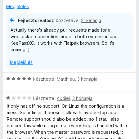
é
l
k
Megjelölés
r
a
e
t
g
l
Fejlesztői válasz
közzétéve:
2 hónapja
é
o
é
Actually there's already pull requests made for a
k
s
s
websocket connection mode in both extension and
e
é
:
KeePassXC. It works with Flatpak browsers. So it's
l
r
5
coming :)
é
t
/
s
é
5
Megjelölés
:
k
5
e
/
l
C
készítette:
Matthieu
,
3 hónapja
5
é
s
s
i
:
C
l
készítette:
Abdiel
,
3 hónapja
4
s
l
It only has offline support. On Linux the configuration is a
/
i
a
mess. Sometimes It doesn't talk with my desktop app.
5
l
g
Remote support should also be added, so 1 star. I also
l
o
noticed this while using it: not everything is handled within
a
s
the browser. When the master password is requested, It
g
é
switches to the KeepassXC desktop window which makes