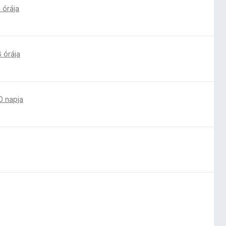
 órája
8 órája
0 napja