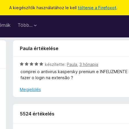
A kiegészítők használatához le kell
töltenie a Firefoxot
.
émák
Több…
Paula értékelése
C
készítette:
Paula
,
3 hónapja
s
comprei o antivirus kaspersky premium e INFELIZMENTE 
i
fazer o login na extensão ?
l
l
Megjelölés
a
g
o
s
5524 értékelés
é
r