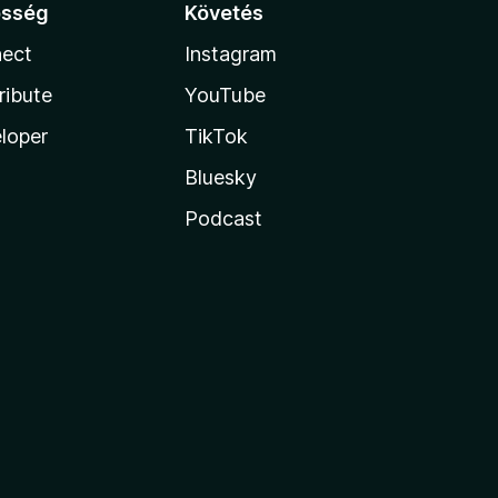
össég
Követés
ect
Instagram
ribute
YouTube
loper
TikTok
Bluesky
Podcast