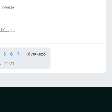
 hónapja
 hónapja
5
6
7
Következő
dal / 221