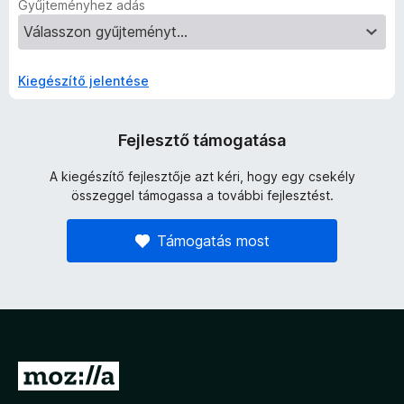
Gyűjteményhez adás
Kiegészítő jelentése
Fejlesztő támogatása
A kiegészítő fejlesztője azt kéri, hogy egy csekély
összeggel támogassa a további fejlesztést.
Támogatás most
U
g