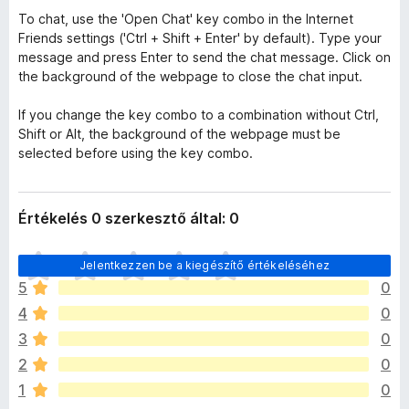
To chat, use the 'Open Chat' key combo in the Internet
Friends settings ('Ctrl + Shift + Enter' by default). Type your
message and press Enter to send the chat message. Click on
the background of the webpage to close the chat input.
If you change the key combo to a combination without Ctrl,
Shift or Alt, the background of the webpage must be
selected before using the key combo.
Értékelés 0 szerkesztő által: 0
M
Jelentkezzen be a kiegészítő értékeléséhez
é
5
0
g
4
0
n
i
3
0
n
2
0
c
1
0
s