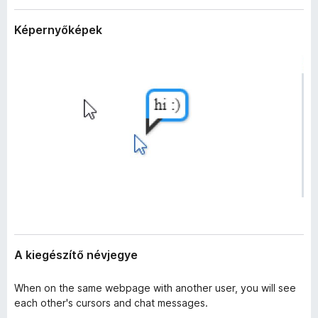
a
e
d
Képernyőképek
g
a
é
t
a
s
i
z
í
t
ő
k
A kiegészítő névjegye
When on the same webpage with another user, you will see
each other's cursors and chat messages.