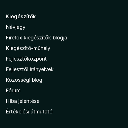
r
á
Kiegészítők
s
Névjegy
a
M
Firefox kiegészítők blogja
o
Kiegészítő-műhely
z
Fejlesztőközpont
i
l
Fejlesztői irányelvek
l
Közösségi blog
a
h
Fórum
o
Hiba jelentése
n
Értékelési útmutató
l
a