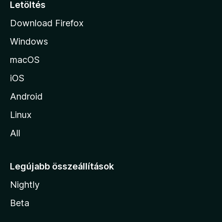
p
Letöltés
j
Download Firefox
á
Windows
r
a
macOS
iOS
Android
Linux
All
Legújabb összeállítások
Nightly
Beta