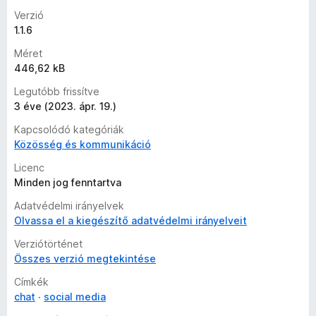
e
Verzió
k
1.1.6
Méret
446,62 kB
Legutóbb frissítve
3 éve (2023. ápr. 19.)
Kapcsolódó kategóriák
Közösség és kommunikáció
Licenc
Minden jog fenntartva
Adatvédelmi irányelvek
Olvassa el a kiegészítő adatvédelmi irányelveit
Verziótörténet
Összes verzió megtekintése
Címkék
chat
social media