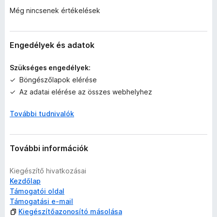
e
Még nincsenek értékelések
n
e
k
c
Engedélyek és adatok
s
i
Szükséges engedélyek:
l
Böngészőlapok elérése
l
Az adatai elérése az összes webhelyhez
a
g
További tudnivalók
o
s
é
r
További információk
t
é
Kiegészítő hivatkozásai
k
Kezdőlap
e
Támogatói oldal
l
Támogatási e-mail
é
Kiegészítőazonosító másolása
s