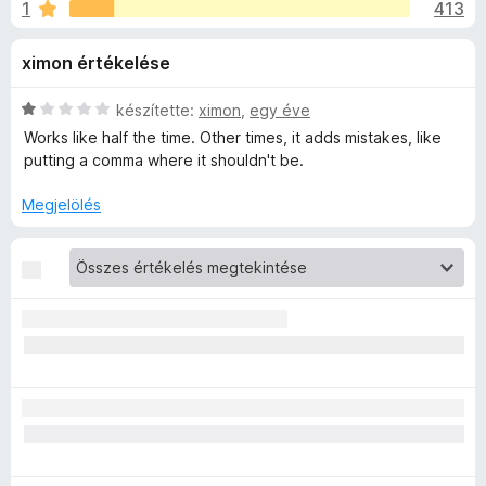
r
1
413
é
e
r
g
l
ximon értékelése
t
é
é
s
y
k
C
készítette:
ximon
,
egy éve
z
e
s
Works like half the time. Other times, it adds mistakes, like
í
:
l
i
putting a comma where it shouldn't be.
t
é
l
s
l
ő
Megjelölés
A
:
a
k
4
g
I
,
o
1
s
W
/
é
5
r
t
r
é
k
i
e
l
t
é