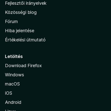
l
Fejlesztői irányelvek
l
Közösségi blog
a
h
Fórum
o
Hiba jelentése
n
Értékelési útmutató
l
a
p
Letöltés
j
Download Firefox
á
Windows
r
a
macOS
iOS
Android