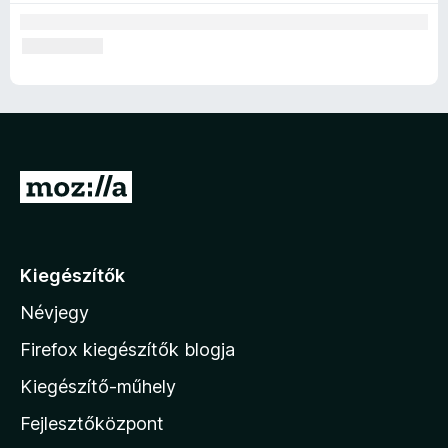
U
g
r
á
Kiegészítők
s
Névjegy
a
M
Firefox kiegészítők blogja
o
Kiegészítő-műhely
z
Fejlesztőközpont
i