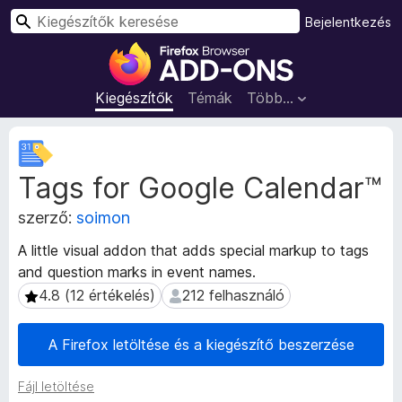
K
Bejelentkezés
e
F
r
i
e
r
Kiegészítők
Témák
Több…
s
e
é
f
K
s
o
i
Tags for Google Calendar™
e
x
g
b
szerző:
soimon
é
ö
s
n
A little visual addon that adds special markup to tags
z
g
and question marks in event names.
í
é
t
4.8 (12 értékelés)
212 felhasználó
4.8 (12 értékelés)
212 felhasználó
s
ő
m
z
A Firefox letöltése és a kiegészítő beszerzése
e
ő
t
k
Fájl letöltése
a
i