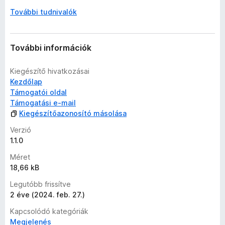
s
é
További tudnivalók
r
t
é
További információk
k
e
Kiegészítő hivatkozásai
l
Kezdőlap
é
Támogatói oldal
s
Támogatási e-mail
e
Kiegészítőazonosító másolása
k
Verzió
1.1.0
Méret
18,66 kB
Legutóbb frissítve
2 éve (2024. feb. 27.)
Kapcsolódó kategóriák
Megjelenés