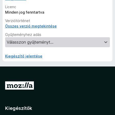
Licenc
Minden jog fenntartva
Verziótörténet
Összes verzió megtekintése
Gyűjteményhez adás
Kiegészítő jelentése
U
g
r
á
Kiegészítők
s