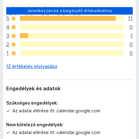
M
Jelentkezzen be a kiegészítő értékeléséhez
é
5
11
g
4
0
n
i
3
1
n
2
0
c
1
0
s
e
12 értékelés elolvasása
n
e
k
c
Engedélyek és adatok
s
i
Szükséges engedélyek:
l
Az adatai elérése itt: calendar.google.com
l
a
Nem kötelező engedélyek:
g
Az adatai elérése itt: calendar.google.com
o