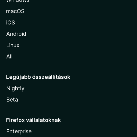
r
a
macOS
iOS
Android
Linux
All
Legújabb összeállítások
Nightly
Beta
Firefox vállalatoknak
Enterprise