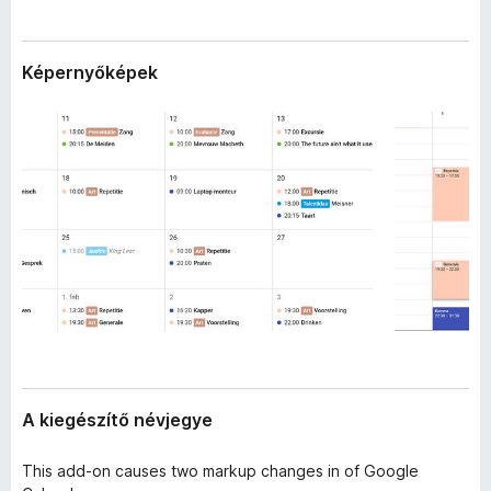
a
e
d
g
a
Képernyőképek
é
t
a
s
i
z
í
t
ő
k
A kiegészítő névjegye
This add-on causes two markup changes in of Google