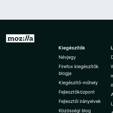
U
g
Kiegészítők
r
Névjegy
á
s
Firefox kiegészítők
a
blogja
M
Kiegészítő-műhely
o
z
Fejlesztőközpont
i
Fejlesztői irányelvek
L
l
Közösségi blog
l