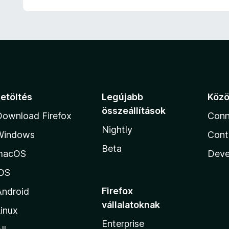
Letöltés
Legújabb
Köz
összeállítások
Download Firefox
Conn
Nightly
Windows
Cont
Beta
macOS
Deve
iOS
Firefox
Android
vállalatoknak
inux
Enterprise