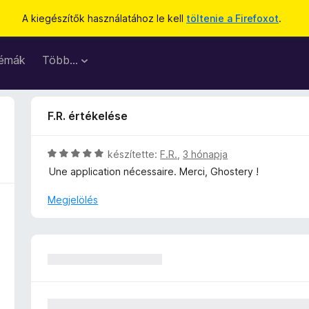
A kiegészítők használatához le kell
töltenie a Firefoxot
.
émák
Több…
F.R. értékelése
C
készítette:
F.R.
,
3 hónapja
s
Une application nécessaire. Merci, Ghostery !
i
l
Megjelölés
l
a
g
o
s
é
r