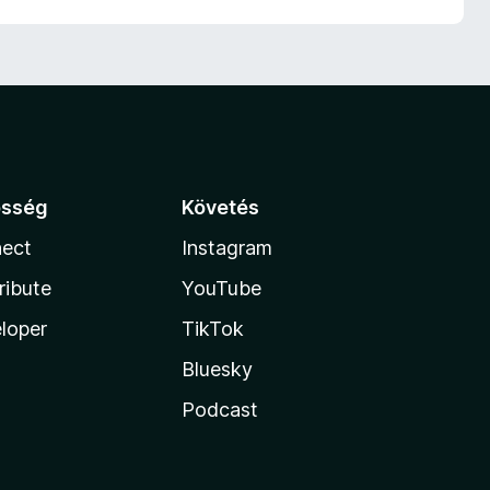
össég
Követés
ect
Instagram
ribute
YouTube
loper
TikTok
Bluesky
Podcast