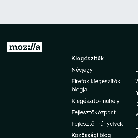
U
g
Kiegészítők
r
Névjegy
á
s
Firefox kiegészítők
a
blogja
M
Kiegészítő-műhely
o
z
Fejlesztőközpont
i
Fejlesztői irányelvek
L
l
Közösségi blog
l