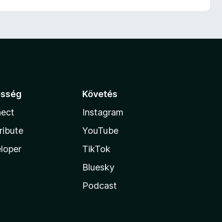
össég
Követés
ect
Instagram
ribute
YouTube
loper
TikTok
Bluesky
Podcast