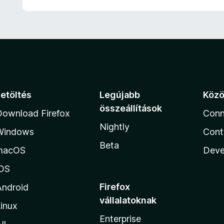
Letöltés
Legújabb
Köz
összeállítások
Download Firefox
Conn
Nightly
Windows
Cont
Beta
macOS
Deve
iOS
Firefox
Android
vállalatoknak
inux
Enterprise